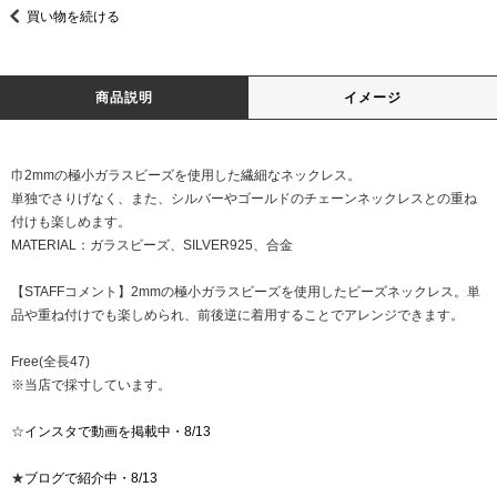
買い物を続ける
商品説明
イメージ
巾2mmの極小ガラスビーズを使用した繊細なネックレス。
単独でさりげなく、また、シルバーやゴールドのチェーンネックレスとの重ね
付けも楽しめます。
MATERIAL：ガラスビーズ、SILVER925、合金
【STAFFコメント】2mmの極小ガラスビーズを使用したビーズネックレス。単
品や重ね付けでも楽しめられ、前後逆に着用することでアレンジできます。
Free(全長47)
※当店で採寸しています。
☆
インスタで動画を掲載中・8/13
★
ブログで紹介中・8/13