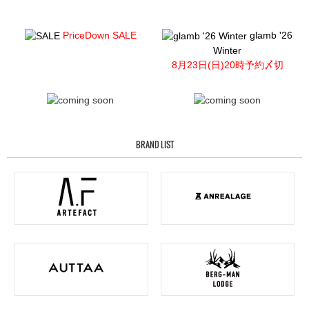
PriceDown SALE
glamb '26
Winter
8月23日(日)20時予約〆切
BRAND LIST