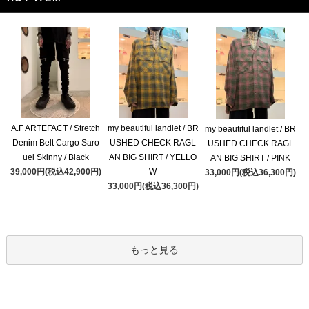
A.F ARTEFACT / Stretch
my beautiful landlet / BR
my beautiful landlet / BR
Denim Belt Cargo Saro
USHED CHECK RAGL
USHED CHECK RAGL
uel Skinny / Black
AN BIG SHIRT / YELLO
AN BIG SHIRT / PINK
39,000円(税込42,900円)
W
33,000円(税込36,300円)
33,000円(税込36,300円)
もっと見る