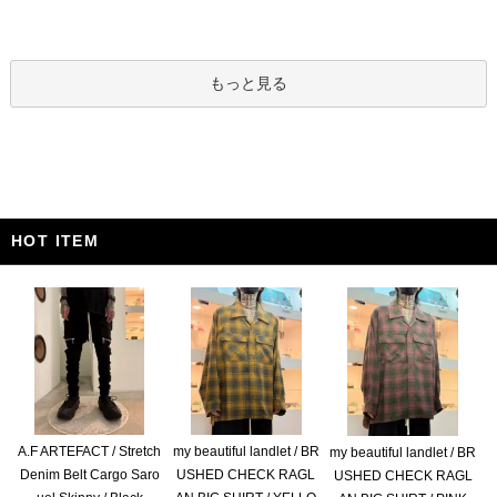
もっと見る
HOT ITEM
A.F ARTEFACT / Stretch
my beautiful landlet / BR
my beautiful landlet / BR
Denim Belt Cargo Saro
USHED CHECK RAGL
USHED CHECK RAGL