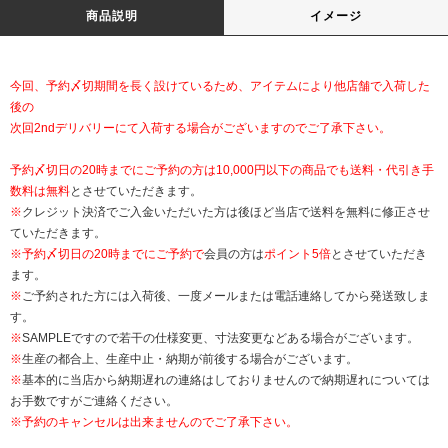
商品説明
イメージ
今回、予約〆切期間を長く設けているため、アイテムにより他店舗で入荷した
後の
次回2ndデリバリーにて入荷する場合がございますのでご了承下さい。
予約〆切日の20時までにご予約の方は10,000円以下の商品でも送料・代引き手
数料は無料
とさせていただきます。
※
クレジット決済でご入金いただいた方は後ほど当店で送料を無料に修正させ
ていただきます。
※
予約〆切日の20時までにご予約で
会員の方は
ポイント5倍
とさせていただき
ます。
※
ご予約された方には入荷後、一度メールまたは電話連絡してから発送致しま
す。
※
SAMPLEですので若干の仕様変更、寸法変更などある場合がございます。
※
生産の都合上、生産中止・納期が前後する場合がございます。
※
基本的に当店から納期遅れの連絡はしておりませんので納期遅れについては
お手数ですがご連絡ください。
※予約のキャンセルは出来ませんのでご了承下さい。