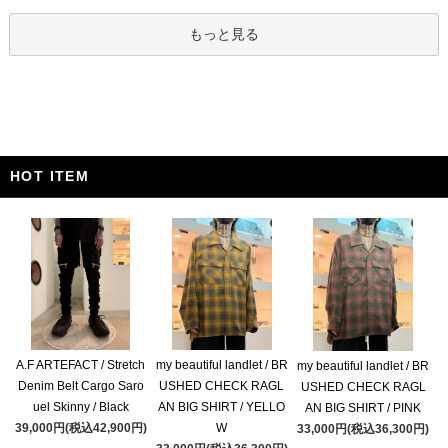
もっと見る
HOT ITEM
A.F ARTEFACT / Stretch
my beautiful landlet / BR
my beautiful landlet / BR
Denim Belt Cargo Saro
USHED CHECK RAGL
USHED CHECK RAGL
uel Skinny / Black
AN BIG SHIRT / YELLO
AN BIG SHIRT / PINK
39,000円(税込42,900円)
W
33,000円(税込36,300円)