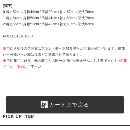
[SIZE]
0:着丈52cm/ 身幅49cm / 肩幅39cm / 袖丈57cm / 裄丈76cm
1:着丈54cm/ 身幅50cm / 肩幅41cm / 袖丈59cm / 裄丈79cm
2:着丈56cm/ 身幅52cm / 肩幅43cm / 袖丈61cm / 裄丈82cm
POLYESTER 100％
※
予約〆切後のご注文はブランド側へ追加希望を出す場合がございます。追加
が不可能だった際は後ほどご連絡させて頂きます。
※
予約商品に付き、他の商品との同一決済が出来ません。お手数ですが
1つの商
品ごとに予約
して下さい。
カートまで戻る
PICK UP ITEM