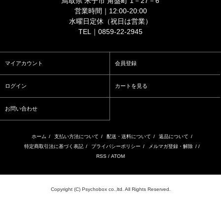
鳥取県 米子市 角盤町 1－27－6
営業時間｜12:00-20:00
水曜日定休（祝日は営業）
TEL｜0859-22-2945
マイアカウント
会員登録
ログイン
カートを見る
お問い合わせ
ホーム
/
支払い方法について
/
配送・送料について
/
返品について
/
特定商取引法に基づく表記
/
プライバシーポリシー
/
メルマガ登録・解除
/ /
RSS
/
ATOM
Copyright (C) Psychobox co.,ltd. All Rights Reserved.