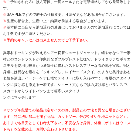
※
ご予約された方には入荷後、一度メールまたは電話連絡してから発送致しま
す。
※
SAMPLEですので若干の仕様変更、寸法変更などある場合がございます。
※
生産の都合上、生産中止・納期が前後する場合がございます。
※
基本的に当店から納期遅れの連絡はしておりませんので納期遅れについては
お手数ですがご連絡ください。
※予約のキャンセルは出来ませんのでご了承下さい。
異素材ドッキングが映えるシアー切替ショートジャケット。軽やかなシアー素
材とのコントラストが印象的なダブルブレスト仕様で、ドライタッチなポリエ
ステルを使用し軽量かつ通気性に優れたストレスフリーな着心地を実現。裾と
身頃には異なる素材をドッキングし、レイヤードスタイルのような奥行きある
表情を演出。イージーケア仕様でデイリーに取り入れやすく、春夏のスタイリ
ングに抜け感を添える一着です。ショート丈ならではの抜け感とバランスで、
スカートからワイドパンツまで幅広いスタイリ
ングにマッチします
※サンプル段階での製品想定サイズの為、製品との寸法と異なる場合がござい
ます（特に洗い加工を施す商品、カットソー、伸びやすい生地ニットなど）。
あくまでも目安としてお考え下さい。不安な方は身長、体重（ボトムはウエス
トも）を記載の上、お問い合わせ下さいませ。