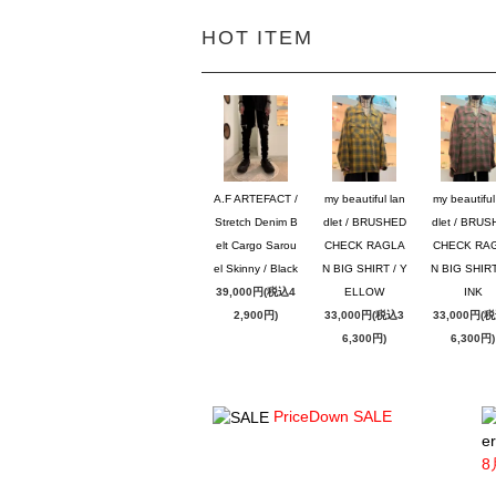
HOT ITEM
A.F ARTEFACT /
my beautiful lan
my beautiful
Stretch Denim B
dlet / BRUSHED
dlet / BRU
elt Cargo Sarou
CHECK RAGLA
CHECK RA
el Skinny / Black
N BIG SHIRT / Y
N BIG SHIRT
39,000円(税込4
ELLOW
INK
2,900円)
33,000円(税込3
33,000円(
6,300円)
6,300円)
PriceDown SALE
er
8