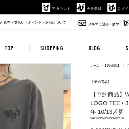
アカウント
会員登録
ログイ
送料・支払い・ポイント・返品について
メルマガ登録・解除
TOP
SHOPPING
BLOG
S
ホーム
>
【予約商品】
>
【
【予約商品】
【予約商品】WIZ
LOGO TEE 
年 10/13〆切
WIZ26SS-W26SS-DC110