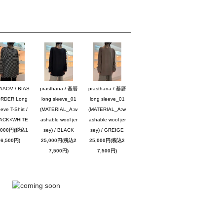
AAOV / BIAS
prasthana / 基層
prasthana / 基層
RDER Long
long sleeve_01
long sleeve_01
eve T-Shirt /
(MATERIAL_A:w
(MATERIAL_A:w
ACK×WHITE
ashable wool jer
ashable wool jer
,000円(税込1
sey) / BLACK
sey) / GREIGE
6,500円)
25,000円(税込2
25,000円(税込2
7,500円)
7,500円)