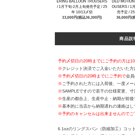
ERING BALLOON TROUSERS
DED MOTION
/ 1月下旬-2月上旬発売予定 / 25
OUSERS / 
年 10/13〆切
売予定 / 2
33,000円(税込36,300円)
36,000円(
商品説
予約〆切日の20時までにご予約の方は1
※
クレジット決済でご入金いただいた方
※
予約〆切日の20時までにご予約で
会員
※
ご予約された方には入荷後、一度メー
※
SAMPLEですので若干の仕様変更、
※
生産の都合上、生産中止・納期が前後
※
基本的に当店から納期遅れの連絡はし
※予約のキャンセルは出来ませんのでご
6.1ozのリングスパン（防縮加工）