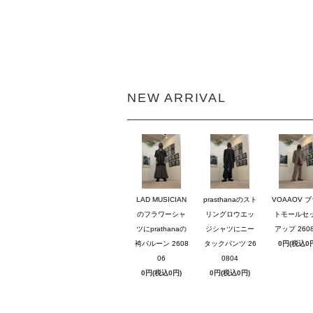
NEW ARRIVAL
LAD MUSICIAN
prasthanaのスト
VOAAOV 
のフラワーシャ
リングロウエッ
トモールセ
ツにprathanaの
ジシャツにニー
アップ 2608
袴バルーン 2608
タックパンツ 26
0円(税込0
06
0804
0円(税込0円)
0円(税込0円)