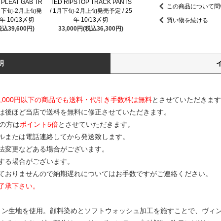
 PLEAT GAB TR
TED RIPSTOP TRACK PANTS
この商品について問
1月下旬-2月上旬発
/ 1月下旬-2月上旬発売予定 / 25
5年 10/13〆切
年 10/13〆切
買い物を続ける
税込39,600円)
33,000円(税込36,300円)
明
0,000円以下の商品でも送料・代引き手数料は無料
とさせていただきます
は後ほど当店で送料を無料に修正させていただきます。
の方は
ポイント5倍
とさせていただきます。
ルまたは電話連絡してから発送致します。
寸法変更などある場合がございます。
する場合がございます。
ておりませんので納期遅れについてはお手数ですがご連絡ください。
了承下さい。
コットン生地を使用。顔料染めとソフトウォッシュ加工を施すことで、ヴィ