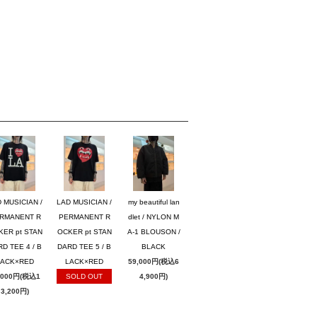
 MUSICIAN /
LAD MUSICIAN /
my beautiful lan
RMANENT R
PERMANENT R
dlet / NYLON M
KER pt STAN
OCKER pt STAN
A-1 BLOUSON /
D TEE 4 / B
DARD TEE 5 / B
BLACK
LACK×RED
LACK×RED
59,000円(税込6
,000円(税込1
SOLD OUT
4,900円)
3,200円)