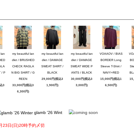
 lan
my beautiful lan
my beautiful lan
my beautiful lan
VOAAOV / BIAS
VO
SHED
dlet / BRUSHED
dlet / DAMAGE
dlet / DAMAGE
BORDER Long
BO
GLA
CHECK RAGLA
SWEAT SHIRT /
SWEAT WIDE P
Sleeve T-Shirt /
Sle
 / P
N BIG SHIRT / G
BLACK
ANTS / BLACK
NAVY×RED
BL
REEN
29,000円(税込3
30,000円(税込3
15,000円(税込1
15
税込3
33,000円(税込3
1,900円)
3,000円)
6,500円)
6,300円)
glamb '26 Wint
月23日(日)20時予約〆切