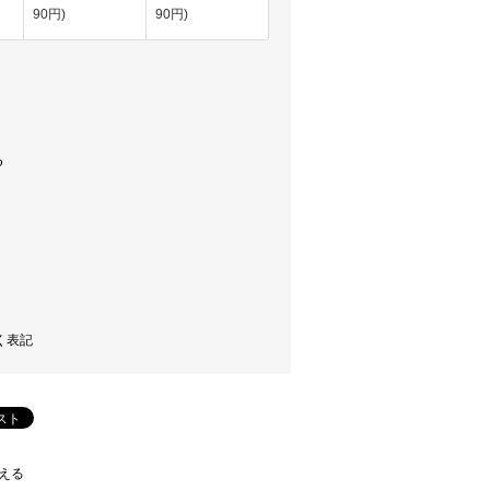
90円)
90円)
く表記
える