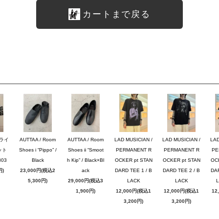
カートまで戻る
ブライ
AUTTAA / Room
AUTTAA / Room
LAD MUSICIAN /
LAD MUSICIAN /
LAD
ット
Shoes i “Pippo” /
Shoes ii “Smoot
PERMANENT R
PERMANENT R
PE
03
Black
h Kip” / Black×Bl
OCKER pt STAN
OCKER pt STAN
OC
円)
23,000円(税込2
ack
DARD TEE 1 / B
DARD TEE 2 / B
DAR
5,300円)
29,000円(税込3
LACK
LACK
1,900円)
12,000円(税込1
12,000円(税込1
12
3,200円)
3,200円)