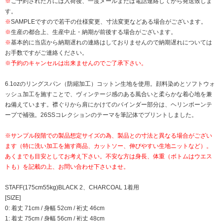
※
ご予約された方には入荷後、一度メールまたは電話連絡してから発送致しま
す。
※
SAMPLEですので若干の仕様変更、寸法変更などある場合がございます。
※
生産の都合上、生産中止・納期が前後する場合がございます。
※
基本的に当店から納期遅れの連絡はしておりませんので納期遅れについては
お手数ですがご連絡ください。
※予約のキャンセルは出来ませんのでご了承下さい。
6.1ozのリングスパン（防縮加工）コットン生地を使用。顔料染めとソフトウォ
ッシュ加工を施すことで、ヴィンテージ感のある風合いと柔らかな着心地を兼
ね備えています。襟ぐりから肩にかけてのバインダー部分は、ヘリンボーンテ
ープで補強。26SSコレクションのテーマを筆記体でプリントしました。
※サンプル段階での製品想定サイズの為、製品との寸法と異なる場合がござい
ます（特に洗い加工を施す商品、カットソー、伸びやすい生地ニットなど）。
あくまでも目安としてお考え下さい。不安な方は身長、体重（ボトムはウエス
トも）を記載の上、お問い合わせ下さいませ。
STAFF(175cm55kg)BLACK 2、CHARCOAL 1着用
[SIZE]
0: 着丈 71cm / 身幅 52cm / 裄丈 46cm
1: 着丈 75cm / 身幅 56cm / 裄丈 48cm