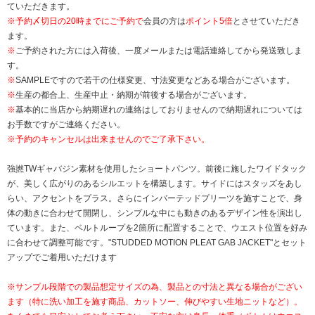
ていただきます。
※
予約〆切日の20時までにご予約で
会員の方は
ポイント5倍
とさせていただき
ます。
※
ご予約された方には入荷後、一度メールまたは電話連絡してから発送致しま
す。
※
SAMPLEですので若干の仕様変更、寸法変更などある場合がございます。
※
生産の都合上、生産中止・納期が前後する場合がございます。
※
基本的に当店から納期遅れの連絡はしておりませんので納期遅れについては
お手数ですがご連絡ください。
※予約のキャンセルは出来ませんのでご了承下さい。
強撚TWギャバジン素材を使用したショートパンツ。前後に施したワイドタック
が、美しく広がりのあるシルエットを構築します。サイドにはスタッズをあし
らい、アクセントをプラス。さらにインバーテッドプリーツを施すことで、身
体の動きに合わせて開閉し、シンプルな中にも動きのあるデザイン性を演出し
ています。また、ベルトループを2箇所に配置することで、ウエスト位置を好み
に合わせて調整可能です。"STUDDED MOTION PLEAT GAB JACKET"とセット
アップでご着用いただけます
※サンプル段階での製品想定サイズの為、製品との寸法と異なる場合がござい
ます（特に洗い加工を施す商品、カットソー、伸びやすい生地ニットなど）。