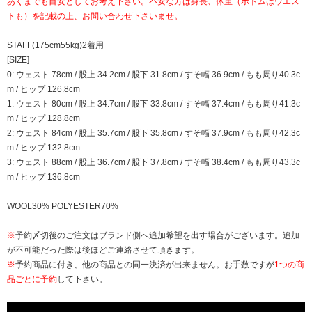
あくまでも目安としてお考え下さい。不安な方は身長、体重（ボトムはウエス
トも）を記載の上、お問い合わせ下さいませ。
STAFF(175cm55kg)2着用
[SIZE]
0: ウェスト 78cm / 股上 34.2cm / 股下 31.8cm / すそ幅 36.9cm / もも周り40.3c
m / ヒップ 126.8cm
1: ウェスト 80cm / 股上 34.7cm / 股下 33.8cm / すそ幅 37.4cm / もも周り41.3c
m / ヒップ 128.8cm
2: ウェスト 84cm / 股上 35.7cm / 股下 35.8cm / すそ幅 37.9cm / もも周り42.3c
m / ヒップ 132.8cm
3: ウェスト 88cm / 股上 36.7cm / 股下 37.8cm / すそ幅 38.4cm / もも周り43.3c
m / ヒップ 136.8cm
WOOL30% POLYESTER70%
※
予約〆切後のご注文はブランド側へ追加希望を出す場合がございます。追加
が不可能だった際は後ほどご連絡させて頂きます。
※
予約商品に付き、他の商品との同一決済が出来ません。お手数ですが
1つの商
品ごとに予約
して下さい。