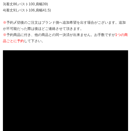
3(着丈86,バスト100,肩幅39)
4(着丈91,バスト106,肩幅41.5)
※
予約〆切後のご注文はブランド側へ追加希望を出す場合がございます。追加
が不可能だった際は後ほどご連絡させて頂きます。
※
予約商品に付き、他の商品との同一決済が出来ません。お手数ですが
1つの商
品ごとに予約
して下さい。