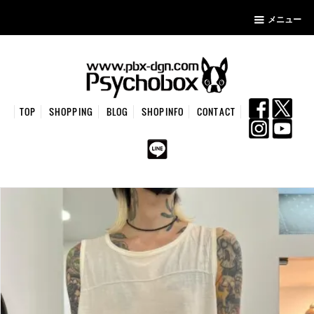
メニュー
TOP
SHOPPING
BLOG
SHOPINFO
CONTACT