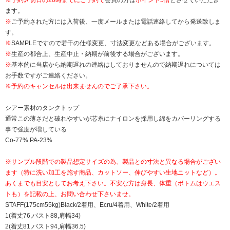
ます。
※
ご予約された方には入荷後、一度メールまたは電話連絡してから発送致しま
す。
※
SAMPLEですので若干の仕様変更、寸法変更などある場合がございます。
※
生産の都合上、生産中止・納期が前後する場合がございます。
※
基本的に当店から納期遅れの連絡はしておりませんので納期遅れについては
お手数ですがご連絡ください。
※予約のキャンセルは出来ませんのでご了承下さい。
シアー素材のタンクトップ
通常この薄さだと破れやすいが芯糸にナイロンを採用し綿をカバーリングする
事で強度が増している
Co-77% PA-23%
※サンプル段階での製品想定サイズの為、製品との寸法と異なる場合がござい
ます（特に洗い加工を施す商品、カットソー、伸びやすい生地ニットなど）。
あくまでも目安としてお考え下さい。不安な方は身長、体重（ボトムはウエス
トも）を記載の上、お問い合わせ下さいませ。
STAFF(175cm55kg)Black/2着用、Ecru/4着用、White/2着用
1(着丈76,バスト88,肩幅34)
2(着丈81,バスト94,肩幅36.5)