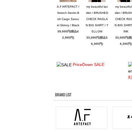
A.F ARTEFACT /
my beautiful lan
my beautiful
Stretch Denim B
dlet / BRUSHED
dlet / BRU
elt Cargo Sarou
CHECK RAGLA
CHECK RA
el Skinny / Black
N BIG SHIRT / Y
N BIG SHIRT
39,000円(税込4
ELLOW
INK
2,900円)
33,000円(税込3
33,000円(
6,300円)
6,300円)
PriceDown SALE
er
8
BRAND LIST