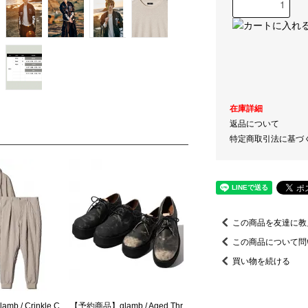
在庫詳細
返品について
特定商取引法に基づ
この商品を友達に教
この商品について問
買い物を続ける
b / Crinkle C
【予約商品】glamb / Aged Thr