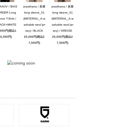
AAOV / BIAS
prasthana / 基層
prasthana / 基層
RDER Long
long sleeve_01
long sleeve_01
eve T-Shirt /
(MATERIAL_A:w
(MATERIAL_A:w
ACK×WHITE
ashable wool jer
ashable wool jer
,000円(税込1
sey) / BLACK
sey) / GREIGE
6,500円)
25,000円(税込2
25,000円(税込2
7,500円)
7,500円)