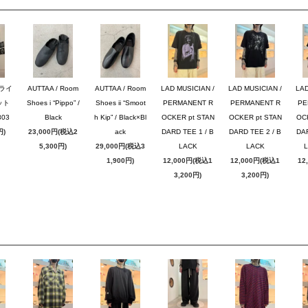
ブライ
AUTTAA / Room
AUTTAA / Room
LAD MUSICIAN /
LAD MUSICIAN /
LAD
ット
Shoes i “Pippo” /
Shoes ii “Smoot
PERMANENT R
PERMANENT R
PE
03
Black
h Kip” / Black×Bl
OCKER pt STAN
OCKER pt STAN
OC
円)
23,000円(税込2
ack
DARD TEE 1 / B
DARD TEE 2 / B
DAR
5,300円)
29,000円(税込3
LACK
LACK
1,900円)
12,000円(税込1
12,000円(税込1
12
3,200円)
3,200円)