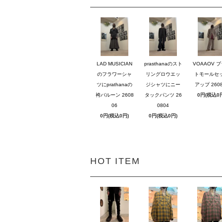
LAD MUSICIAN
prasthanaのスト
VOAAOV 
のフラワーシャ
リングロウエッ
トモールセ
ツにprathanaの
ジシャツにニー
アップ 2608
袴バルーン 2608
タックパンツ 26
0円(税込0
06
0804
0円(税込0円)
0円(税込0円)
HOT ITEM