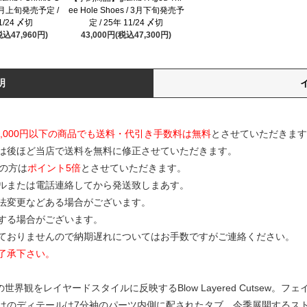
 / 3月上旬発売予定 /
ee Hole Shoes / 3月下旬発売予
1/24 〆切
定 / 25年 11/24 〆切
税込47,960円)
43,000円(税込47,300円)
明
0,000円以下の商品でも送料・代引き手数料は無料
とさせていただきます
は後ほど当店で送料を無料に修正させていただきます。
の方は
ポイント5倍
とさせていただきます。
ルまたは電話連絡してから発送致しまあす。
寸法変更などある場合がございます。
する場合がございます。
ておりませんので納期遅れについてはお手数ですがご連絡ください。
了承下さい。
ind”の世界観をレイヤードスタイルに反映するBlow Layered Cutsew
のディテールは7分袖のパーツ内側に配されたタブ。今季展開するストラッ