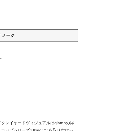
イメージ
。
。フェイクレイヤードヴィジュアルはglambの得
プシリーズ“Blow”(＊)を取り付ける