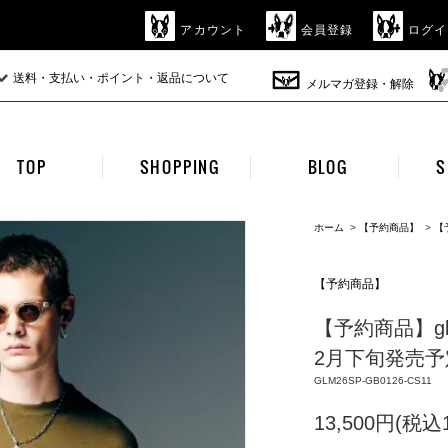
アカウント
会員登録
ログイ
送料・支払い・ポイント・返品について
メルマガ登録・解除
TOP
SHOPPING
BLOG
S
ホーム
>
【予約商品】
>
【
【予約商品】
【予約商品】glamb
2月下旬発売予定 
GLM26SP-GB0126-CS11
13,500円(税込1