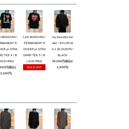
 MUSICIAN /
LAD MUSICIAN /
my beautiful lan
RMANENT R
PERMANENT R
dlet / NYLON M
KER pt STAN
OCKER pt STAN
A-1 BLOUSON /
D TEE 4 / B
DARD TEE 5 / B
BLACK
LACK×RED
LACK×RED
59,000円(税込6
,000円(税込1
SOLD OUT
4,900円)
3,200円)