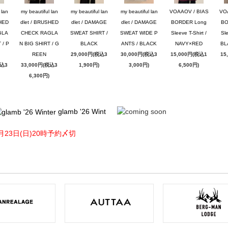
 lan
my beautiful lan
my beautiful lan
my beautiful lan
VOAAOV / BIAS
VO
SHED
dlet / BRUSHED
dlet / DAMAGE
dlet / DAMAGE
BORDER Long
BO
GLA
CHECK RAGLA
SWEAT SHIRT /
SWEAT WIDE P
Sleeve T-Shirt /
Sle
 / P
N BIG SHIRT / G
BLACK
ANTS / BLACK
NAVY×RED
BL
REEN
29,000円(税込3
30,000円(税込3
15,000円(税込1
15
税込3
33,000円(税込3
1,900円)
3,000円)
6,500円)
6,300円)
glamb '26 Wint
月23日(日)20時予約〆切