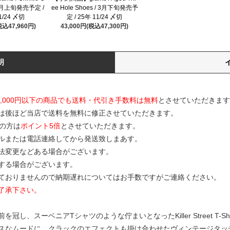
 / 3月上旬発売予定 /
ee Hole Shoes / 3月下旬発売予
1/24 〆切
定 / 25年 11/24 〆切
税込47,960円)
43,000円(税込47,300円)
明
0,000円以下の商品でも送料・代引き手数料は無料
とさせていただきます
は後ほど当店で送料を無料に修正させていただきます。
の方は
ポイント5倍
とさせていただきます。
ルまたは電話連絡してから発送致しまあす。
寸法変更などある場合がございます。
する場合がございます。
ておりませんので納期遅れについてはお手数ですがご連絡ください。
了承下さい。
し、スーベニアTシャツのような佇まいとなったKiller Street T-
スなムードに。クラックのエフェクトも掛け合わせたヴィンテージタッ