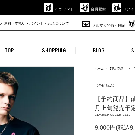
アカウント
会員登録
ログイ
送料・支払い・ポイント・返品について
メルマガ登録・解除
TOP
SHOPPING
BLOG
S
ホーム
>
【予約商品】
>
【
【予約商品】
【予約商品】glamb /
月上旬発売予定 /
GLM26SP-GB0126-CS12
9,000円(税込9,