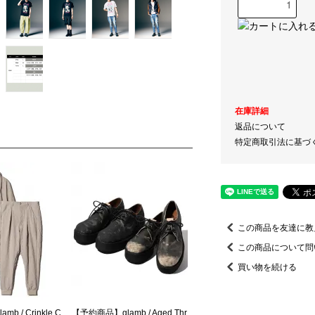
在庫詳細
返品について
特定商取引法に基づ
この商品を友達に教
この商品について問
買い物を続ける
b / Crinkle C
【予約商品】glamb / Aged Thr