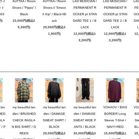
ブライ
AUTTAA / Room
AUTTAA / Room
LAD MUSICIAN /
LAD MUSICIAN /
LAD
ット
Shoes i “Pippo” /
Shoes ii “Smoot
PERMANENT R
PERMANENT R
PE
03
Black
h Kip” / Black×Bl
OCKER pt STAN
OCKER pt STAN
OC
円)
23,000円(税込2
ack
DARD TEE 1 / B
DARD TEE 2 / B
DAR
5,300円)
29,000円(税込3
LACK
LACK
1,900円)
12,000円(税込1
12,000円(税込1
12
3,200円)
3,200円)
 lan
my beautiful lan
my beautiful lan
my beautiful lan
VOAAOV / BIAS
VO
SHED
dlet / BRUSHED
dlet / DAMAGE
dlet / DAMAGE
BORDER Long
BO
GLA
CHECK RAGLA
SWEAT SHIRT /
SWEAT WIDE P
Sleeve T-Shirt /
Sle
 / P
N BIG SHIRT / G
BLACK
ANTS / BLACK
NAVY×RED
BL
REEN
29,000円(税込3
30,000円(税込3
15,000円(税込1
15