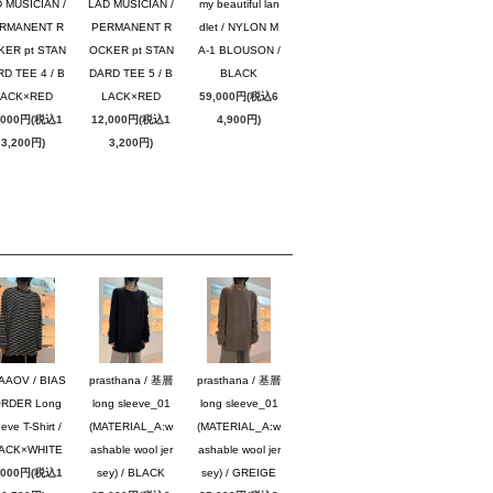
 MUSICIAN /
LAD MUSICIAN /
my beautiful lan
RMANENT R
PERMANENT R
dlet / NYLON M
KER pt STAN
OCKER pt STAN
A-1 BLOUSON /
D TEE 4 / B
DARD TEE 5 / B
BLACK
LACK×RED
LACK×RED
59,000円(税込6
,000円(税込1
12,000円(税込1
4,900円)
3,200円)
3,200円)
AAOV / BIAS
prasthana / 基層
prasthana / 基層
RDER Long
long sleeve_01
long sleeve_01
eve T-Shirt /
(MATERIAL_A:w
(MATERIAL_A:w
ACK×WHITE
ashable wool jer
ashable wool jer
,000円(税込1
sey) / BLACK
sey) / GREIGE