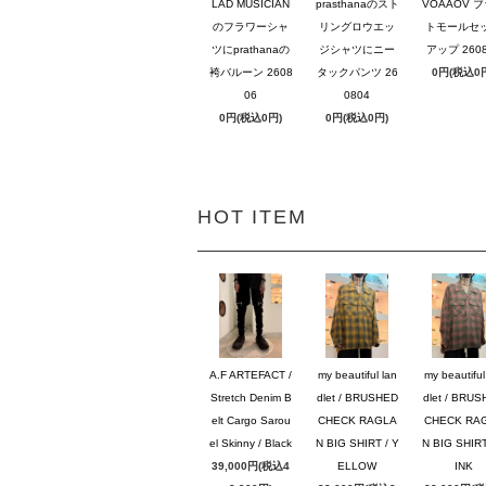
LAD MUSICIAN
prasthanaのスト
VOAAOV 
のフラワーシャ
リングロウエッ
トモールセ
ツにprathanaの
ジシャツにニー
アップ 2608
袴バルーン 2608
タックパンツ 26
0円(税込0
06
0804
0円(税込0円)
0円(税込0円)
HOT ITEM
A.F ARTEFACT /
my beautiful lan
my beautiful
Stretch Denim B
dlet / BRUSHED
dlet / BRU
elt Cargo Sarou
CHECK RAGLA
CHECK RA
el Skinny / Black
N BIG SHIRT / Y
N BIG SHIRT
39,000円(税込4
ELLOW
INK