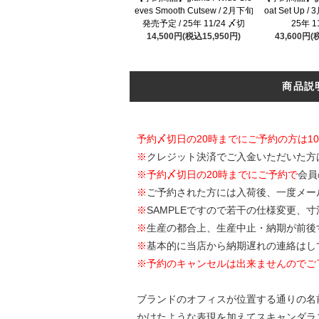
eves Smooth Cutsew / 2月下旬
oat Set Up
発売予定 / 25年 11/24 〆切
25年 1
14,500円(税込15,950円)
43,600円(
商品説
予約〆切日の20時までにご予約の方は1
※
クレジット決済でご入金いただいた方
※
予約〆切日の20時までにご予約で
会員
※
ご予約された方には入荷後、一度メー
※
SAMPLEですので若干の仕様変更、
※
生産の都合上、生産中止・納期が前後
※
基本的に当店から納期遅れの連絡はし
※予約のキャンセルは出来ませんのでご
ブランドのオフィスが位置する通りの名前を冠
かけたような表現を加えてスキャンダラ