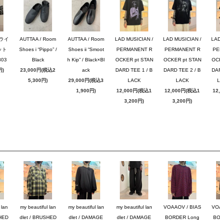
ブライ
AUTTAA / Room
AUTTAA / Room
LAD MUSICIAN /
LAD MUSICIAN /
LAD
ット
Shoes i “Pippo” /
Shoes ii “Smoot
PERMANENT R
PERMANENT R
PE
03
Black
h Kip” / Black×Bl
OCKER pt STAN
OCKER pt STAN
OC
円)
23,000円(税込2
ack
DARD TEE 1 / B
DARD TEE 2 / B
DAR
5,300円)
29,000円(税込3
LACK
LACK
1,900円)
12,000円(税込1
12,000円(税込1
12
3,200円)
3,200円)
 lan
my beautiful lan
my beautiful lan
my beautiful lan
VOAAOV / BIAS
VO
SHED
dlet / BRUSHED
dlet / DAMAGE
dlet / DAMAGE
BORDER Long
BO