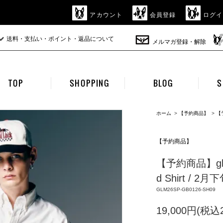
アカウント
会員登録
ログイ
送料・支払い・ポイント・返品について
メルマガ登録・解除
TOP
SHOPPING
BLOG
S
ホーム
>
【予約商品】
>
【
【予約商品】
【予約商品】glamb
d Shirt / 2
GLM26SP-GB0126-SH09
19,000円(税込2