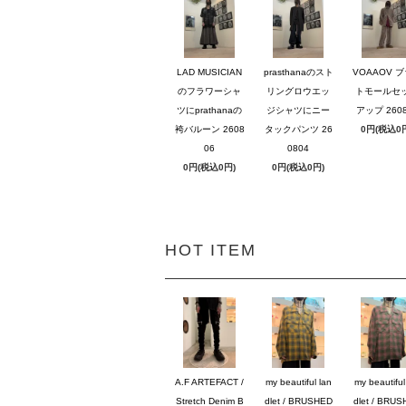
LAD MUSICIAN
prasthanaのスト
VOAAOV 
のフラワーシャ
リングロウエッ
トモールセ
ツにprathanaの
ジシャツにニー
アップ 2608
袴バルーン 2608
タックパンツ 26
0円(税込0
06
0804
0円(税込0円)
0円(税込0円)
HOT ITEM
A.F ARTEFACT /
my beautiful lan
my beautiful
Stretch Denim B
dlet / BRUSHED
dlet / BRU