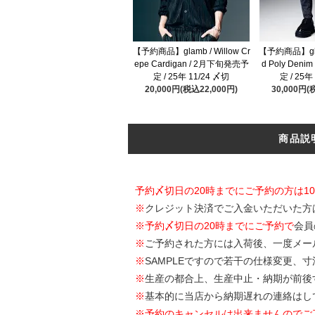
【予約商品】glamb / Willow Cr
【予約商品】glam
epe Cardigan / 2月下旬発売予
d Poly Den
定 / 25年 11/24 〆切
定 / 25年
20,000円(税込22,000円)
30,000円(
商品説
予約〆切日の20時までにご予約の方は1
※
クレジット決済でご入金いただいた方
※
予約〆切日の20時までにご予約で
会員
※
ご予約された方には入荷後、一度メー
※
SAMPLEですので若干の仕様変更、
※
生産の都合上、生産中止・納期が前後
※
基本的に当店から納期遅れの連絡はし
※予約のキャンセルは出来ませんのでご