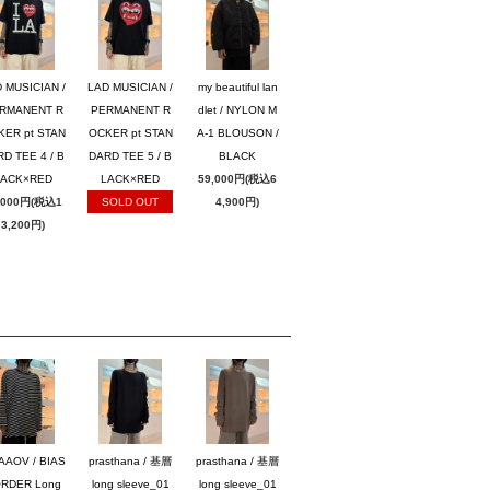
 MUSICIAN /
LAD MUSICIAN /
my beautiful lan
RMANENT R
PERMANENT R
dlet / NYLON M
KER pt STAN
OCKER pt STAN
A-1 BLOUSON /
D TEE 4 / B
DARD TEE 5 / B
BLACK
LACK×RED
LACK×RED
59,000円(税込6
,000円(税込1
SOLD OUT
4,900円)
3,200円)
AAOV / BIAS
prasthana / 基層
prasthana / 基層
RDER Long
long sleeve_01
long sleeve_01