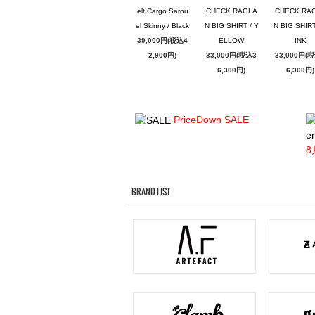
elt Cargo Sarou
CHECK RAGLA
CHECK RA
el Skinny / Black
N BIG SHIRT / Y
N BIG SHIRT
39,000円(税込4
ELLOW
INK
2,900円)
33,000円(税込3
33,000円(
6,300円)
6,300円)
PriceDown SALE
er
8
BRAND LIST