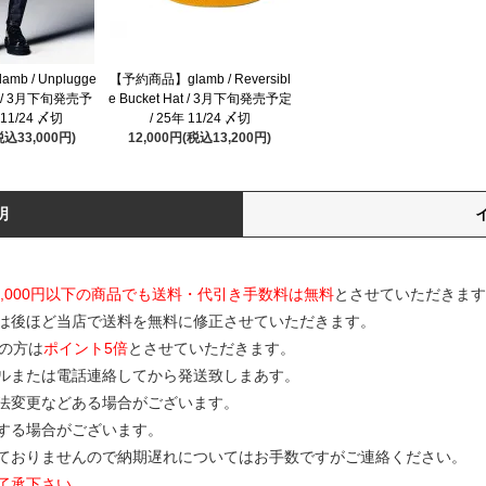
b / Unplugge
【予約商品】glamb / Reversibl
im / 3月下旬発売予
e Bucket Hat / 3月下旬発売予定
 11/24 〆切
/ 25年 11/24 〆切
税込33,000円)
12,000円(税込13,200円)
明
0,000円以下の商品でも送料・代引き手数料は無料
とさせていただきます
は後ほど当店で送料を無料に修正させていただきます。
の方は
ポイント5倍
とさせていただきます。
ルまたは電話連絡してから発送致しまあす。
寸法変更などある場合がございます。
する場合がございます。
ておりませんので納期遅れについてはお手数ですがご連絡ください。
了承下さい。