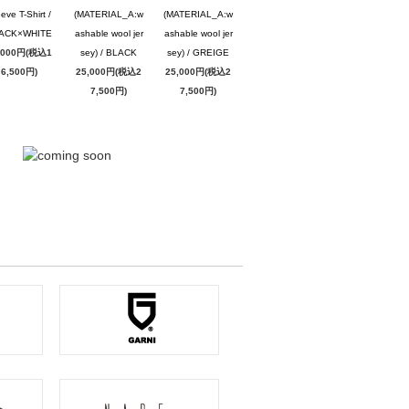
eve T-Shirt /
(MATERIAL_A:w
(MATERIAL_A:w
ACK×WHITE
ashable wool jer
ashable wool jer
,000円(税込1
sey) / BLACK
sey) / GREIGE
6,500円)
25,000円(税込2
25,000円(税込2
7,500円)
7,500円)