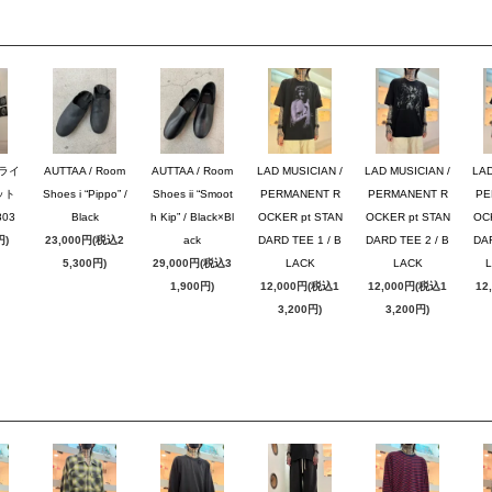
ブライ
AUTTAA / Room
AUTTAA / Room
LAD MUSICIAN /
LAD MUSICIAN /
LAD
ット
Shoes i “Pippo” /
Shoes ii “Smoot
PERMANENT R
PERMANENT R
PE
03
Black
h Kip” / Black×Bl
OCKER pt STAN
OCKER pt STAN
OC
円)
23,000円(税込2
ack
DARD TEE 1 / B
DARD TEE 2 / B
DAR
5,300円)
29,000円(税込3
LACK
LACK
1,900円)
12,000円(税込1
12,000円(税込1
12
3,200円)
3,200円)