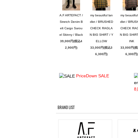
A.F ARTEFACT /
my beautiful lan
my beautiful
Stretch Denim B
dlet / BRUSHED
dlet / BRU
elt Cargo Sarou
CHECK RAGLA
CHECK RA
el Skinny / Black
N BIG SHIRT / Y
N BIG SHIRT
39,000円(税込4
ELLOW
INK
2,900円)
33,000円(税込3
33,000円(
6,300円)
6,300円)
PriceDown SALE
er
8
BRAND LIST