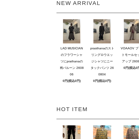
NEW ARRIVAL
LAD MUSICIAN
prasthanaのスト
VOAAOV 
のフラワーシャ
リングロウエッ
トモールセ
ツにprathanaの
ジシャツにニー
アップ 2608
袴バルーン 2608
タックパンツ 26
0円(税込0
06
0804
0円(税込0円)
0円(税込0円)
HOT ITEM