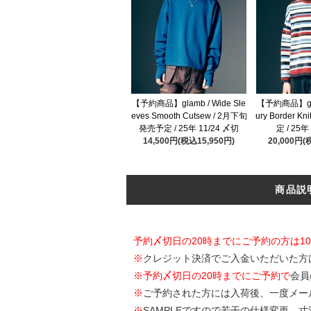
【予約商品】glamb / Wide Sle
【予約商品】glam
eves Smooth Cutsew / 2月下旬
ury Border 
発売予定 / 25年 11/24 〆切
定 / 25年
14,500円(税込15,950円)
20,000円(
商品説
予約〆切日の20時までにご予約の方は1
※
クレジット決済でご入金いただいた方
※
予約〆切日の20時までにご予約で
会員
※
ご予約された方には入荷後、一度メー
※
SAMPLEですので若干の仕様変更、