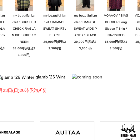
 lan
my beautiful lan
my beautiful lan
my beautiful lan
VOAAOV / BIAS
VO
SHED
dlet / BRUSHED
dlet / DAMAGE
dlet / DAMAGE
BORDER Long
BO
GLA
CHECK RAGLA
SWEAT SHIRT /
SWEAT WIDE P
Sleeve T-Shirt /
Sle
 / P
N BIG SHIRT / G
BLACK
ANTS / BLACK
NAVY×RED
BL
REEN
29,000円(税込3
30,000円(税込3
15,000円(税込1
15
税込3
33,000円(税込3
1,900円)
3,000円)
6,500円)
6,300円)
glamb '26 Wint
月23日(日)20時予約〆切