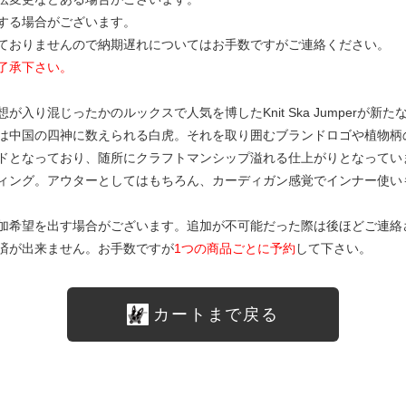
する場合がございます。
ておりませんので納期遅れについてはお手数ですがご連絡ください。
了承下さい。
入り混じったかのルックスで人気を博したKnit Ska Jumperが
は中国の四神に数えられる白虎。それを取り囲むブランドロゴや植物柄
ドとなっており、随所にクラフトマンシップ溢れる仕上がりとなってい
ィング。アウターとしてはもちろん、カーディガン感覚でインナー使い
加希望を出す場合がございます。追加が不可能だった際は後ほどご連絡
済が出来ません。お手数ですが
1つの商品ごとに予約
して下さい。
カートまで戻る