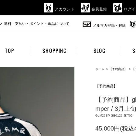
アカウント
会員登録
ログイ
送料・支払い・ポイント・返品について
メルマガ登録・解除
TOP
SHOPPING
BLOG
S
ホーム
>
【予約商品】
>
【
【予約商品】
【予約商品】glamb 
mper / 3月上
GLM26SP-GB0126-JKT05
45,000円(税込4