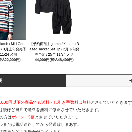
b / Mid Cent
【予約商品】glamb / Kimono B
Knit / 3月上旬発売予
ased Jacket Set Up / 2月下旬発
 11/24 〆切
売予定 / 25年 11/24 〆切
税込22,000円)
44,000円(税込48,400円)
明
0,000円以下の商品でも送料・代引き手数料は無料
とさせていただきます
は後ほど当店で送料を無料に修正させていただきます。
の方は
ポイント5倍
とさせていただきます。
ルまたは電話連絡してから発送致しまあす。
寸法変更などある場合がございます。