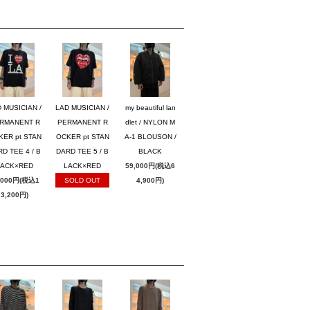
 MUSICIAN /
LAD MUSICIAN /
my beautiful lan
RMANENT R
PERMANENT R
dlet / NYLON M
KER pt STAN
OCKER pt STAN
A-1 BLOUSON /
D TEE 4 / B
DARD TEE 5 / B
BLACK
LACK×RED
LACK×RED
59,000円(税込6
,000円(税込1
SOLD OUT
4,900円)
3,200円)