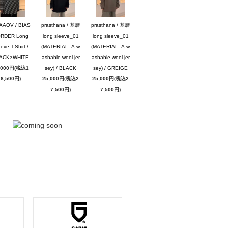
AAOV / BIAS
prasthana / 基層
prasthana / 基層
RDER Long
long sleeve_01
long sleeve_01
eve T-Shirt /
(MATERIAL_A:w
(MATERIAL_A:w
ACK×WHITE
ashable wool jer
ashable wool jer
,000円(税込1
sey) / BLACK
sey) / GREIGE
6,500円)
25,000円(税込2
25,000円(税込2
7,500円)
7,500円)