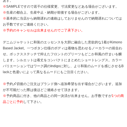
あす。
※
SAMPLEですので若干の仕様変更、寸法変更などある場合がございます。
※
生産の都合上、生産中止・納期が前後する場合がございます。
※
基本的に当店から納期遅れの連絡はしておりませんので納期遅れについては
お手数ですがご連絡ください。
※予約のキャンセルは出来ませんのでご了承下さい。
デニムジャケットに和装のエッセンスを大胆に融合した意欲的な1着がKimono
Based Jacket。一つボタン仕様のボディは着物を思わせるノーカラーの前合わ
せ。ボックスステッチで抑えたフロントのプリーツもどこか和風の佇まいを醸
します。シルエットは着丈をコンパクトにまとめたショートレングス。カラー
バリエーションではワーク調のIndigoに対し、より和装のムードを感じさせるB
lackと色遣いによって異なるムードにもご注目ください。
※
予約〆切後のご注文はブランド側へ追加希望を出す場合がございます。追加
が不可能だった際は後ほどご連絡させて頂きます。
※
予約商品に付き、他の商品との同一決済が出来ません。お手数ですが
1つの商
品ごとに予約
して下さい。