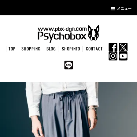
メニュー
TOP
SHOPPING
BLOG
SHOPINFO
CONTACT