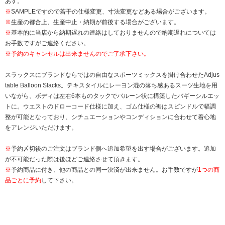
あす。
※
SAMPLEですので若干の仕様変更、寸法変更などある場合がございます。
※
生産の都合上、生産中止・納期が前後する場合がございます。
※
基本的に当店から納期遅れの連絡はしておりませんので納期遅れについては
お手数ですがご連絡ください。
※予約のキャンセルは出来ませんのでご了承下さい。
スラックスにブランドならではの自由なスポーツミックスを掛け合わせたAdjus
table Balloon Slacks。テキスタイルにレーヨン混の落ち感あるスーツ生地を用
いながら、ボディは左右6本ものタックでバルーン状に構築したバギーシルエッ
トに。ウエストのドローコード仕様に加え、ゴム仕様の裾はスピンドルで幅調
整が可能となっており、シチュエーションやコンディションに合わせて着心地
をアレンジいただけます。
※
予約〆切後のご注文はブランド側へ追加希望を出す場合がございます。追加
が不可能だった際は後ほどご連絡させて頂きます。
※
予約商品に付き、他の商品との同一決済が出来ません。お手数ですが
1つの商
品ごとに予約
して下さい。