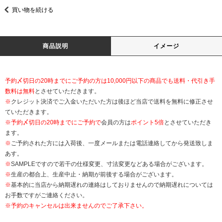
買い物を続ける
商品説明
イメージ
予約〆切日の20時までにご予約の方は10,000円以下の商品でも送料・代引き手
数料は無料
とさせていただきます。
※
クレジット決済でご入金いただいた方は後ほど当店で送料を無料に修正させ
ていただきます。
※
予約〆切日の20時までにご予約で
会員の方は
ポイント5倍
とさせていただき
ます。
※
ご予約された方には入荷後、一度メールまたは電話連絡してから発送致しま
あす。
※
SAMPLEですので若干の仕様変更、寸法変更などある場合がございます。
※
生産の都合上、生産中止・納期が前後する場合がございます。
※
基本的に当店から納期遅れの連絡はしておりませんので納期遅れについては
お手数ですがご連絡ください。
※予約のキャンセルは出来ませんのでご了承下さい。