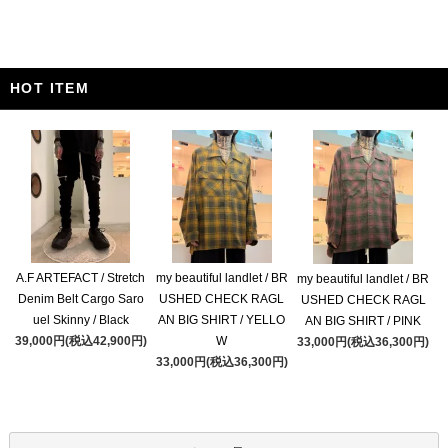
HOT ITEM
A.F ARTEFACT / Stretch
my beautiful landlet / BR
my beautiful landlet / BR
Denim Belt Cargo Saro
USHED CHECK RAGL
USHED CHECK RAGL
uel Skinny / Black
AN BIG SHIRT / YELLO
AN BIG SHIRT / PINK
39,000円(税込42,900円)
W
33,000円(税込36,300円)
33,000円(税込36,300円)