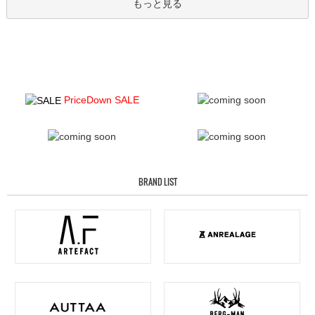
もっと見る
PriceDown SALE
BRAND LIST