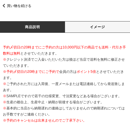
買い物を続ける
商品説明
イメージ
予約〆切日の20時までにご予約の方は10,000円以下の商品でも送料・代引き手
数料は無料
とさせていただきます。
※
クレジット決済でご入金いただいた方は後ほど当店で送料を無料に修正させ
ていただきます。
※
予約〆切日の20時までにご予約で
会員の方は
ポイント5倍
とさせていただき
ます。
※
ご予約された方には入荷後、一度メールまたは電話連絡してから発送致しま
あす。
※
SAMPLEですので若干の仕様変更、寸法変更などある場合がございます。
※
生産の都合上、生産中止・納期が前後する場合がございます。
※
基本的に当店から納期遅れの連絡はしておりませんので納期遅れについては
お手数ですがご連絡ください。
※予約のキャンセルは出来ませんのでご了承下さい。