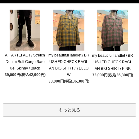
A.F ARTEFACT / Stretch
my beautiful landlet / BR
my beautiful landlet / BR
Denim Belt Cargo Saro
USHED CHECK RAGL
USHED CHECK RAGL
uel Skinny / Black
AN BIG SHIRT / YELLO
AN BIG SHIRT / PINK
39,000円(税込42,900円)
W
33,000円(税込36,300円)
33,000円(税込36,300円)
もっと見る