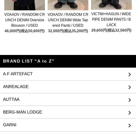
VICTIM×HAGUN / WIDE
VOAAOV / RANDOM CR
VOAAOV / RANDOM CR
PIPE DENIM PANTS / B
UNCH DENIM Oversize
UNCH DENIM Wide Tap
LACK
Blouson / USED
ered Pants / USED
29,600円(税込32,560円)
46,000円(税込50,600円)
32,000円(税込35,200円)
BRAND LIST “A to Z”
A.F ARTEFACT
ANREALAGE
AUTTAA
BERG-MAN LODGE
GARNI