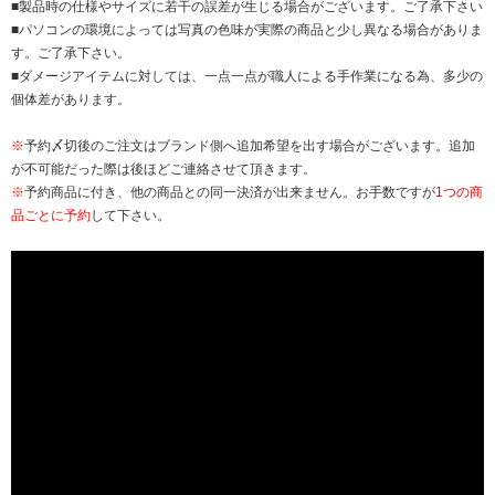
■製品時の仕様やサイズに若干の誤差が生じる場合がございます。ご了承下さい
■パソコンの環境によっては写真の色味が実際の商品と少し異なる場合がありま
す。ご了承下さい。
■ダメージアイテムに対しては、一点一点が職人による手作業になる為、多少の
個体差があります。
※
予約〆切後のご注文はブランド側へ追加希望を出す場合がございます。追加
が不可能だった際は後ほどご連絡させて頂きます。
※
予約商品に付き、他の商品との同一決済が出来ません。お手数ですが
1つの商
品ごとに予約
して下さい。