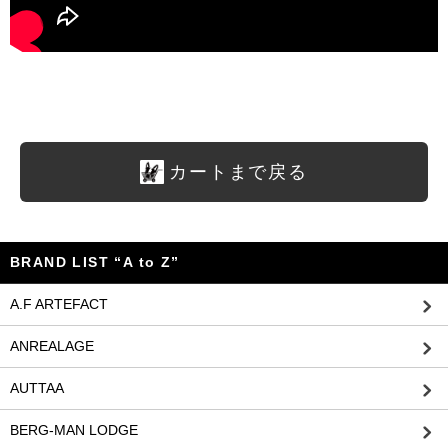
カートまで戻る
BRAND LIST “A to Z”
A.F ARTEFACT
ANREALAGE
AUTTAA
BERG-MAN LODGE