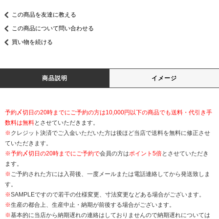
この商品を友達に教える
この商品について問い合わせる
買い物を続ける
商品説明
イメージ
予約〆切日の20時までにご予約の方は10,000円以下の商品でも送料・代引き手
数料は無料
とさせていただきます。
※
クレジット決済でご入金いただいた方は後ほど当店で送料を無料に修正させ
ていただきます。
※
予約〆切日の20時までにご予約で
会員の方は
ポイント5倍
とさせていただき
ます。
※
ご予約された方には入荷後、一度メールまたは電話連絡してから発送致しま
す。
※
SAMPLEですので若干の仕様変更、寸法変更などある場合がございます。
※
生産の都合上、生産中止・納期が前後する場合がございます。
※
基本的に当店から納期遅れの連絡はしておりませんので納期遅れについては