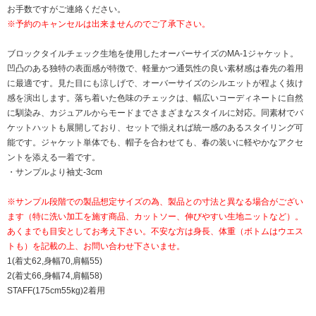
お手数ですがご連絡ください。
※予約のキャンセルは出来ませんのでご了承下さい。
ブロックタイルチェック生地を使用したオーバーサイズのMA-1ジャケット。
凹凸のある独特の表面感が特徴で、軽量かつ通気性の良い素材感は春先の着用
に最適です。見た目にも涼しげで、オーバーサイズのシルエットが程よく抜け
感を演出します。落ち着いた色味のチェックは、幅広いコーディネートに自然
に馴染み、カジュアルからモードまでさまざまなスタイルに対応。同素材でバ
ケットハットも展開しており、セットで揃えれば統一感のあるスタイリング可
能です。ジャケット単体でも、帽子を合わせても、春の装いに軽やかなアクセ
ントを添える一着です。
・サンプルより袖丈-3cm
※サンプル段階での製品想定サイズの為、製品との寸法と異なる場合がござい
ます（特に洗い加工を施す商品、カットソー、伸びやすい生地ニットなど）。
あくまでも目安としてお考え下さい。不安な方は身長、体重（ボトムはウエス
トも）を記載の上、お問い合わせ下さいませ。
1(着丈62,身幅70,肩幅55)
2(着丈66,身幅74,肩幅58)
STAFF(175cm55kg)2着用