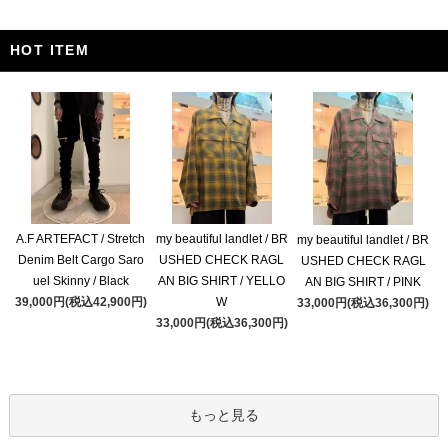
HOT ITEM
A.F ARTEFACT / Stretch
my beautiful landlet / BR
my beautiful landlet / BR
Denim Belt Cargo Saro
USHED CHECK RAGL
USHED CHECK RAGL
uel Skinny / Black
AN BIG SHIRT / YELLO
AN BIG SHIRT / PINK
39,000円(税込42,900円)
W
33,000円(税込36,300円)
33,000円(税込36,300円)
もっと見る