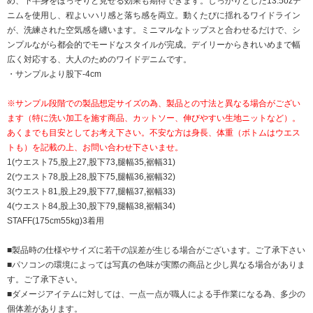
め、下半身をほっそりと見せる効果も期待できます。しっかりとした13.5ozデ
ニムを使用し、程よいハリ感と落ち感を両立。動くたびに揺れるワイドライン
が、洗練された空気感を纏います。ミニマルなトップスと合わせるだけで、シ
ンプルながら都会的でモードなスタイルが完成。デイリーからきれいめまで幅
広く対応する、大人のためのワイドデニムです。
・サンプルより股下-4cm
※サンプル段階での製品想定サイズの為、製品との寸法と異なる場合がござい
ます（特に洗い加工を施す商品、カットソー、伸びやすい生地ニットなど）。
あくまでも目安としてお考え下さい。不安な方は身長、体重（ボトムはウエス
トも）を記載の上、お問い合わせ下さいませ。
1(ウエスト75,股上27,股下73,腿幅35,裾幅31)
2(ウエスト78,股上28,股下75,腿幅36,裾幅32)
3(ウエスト81,股上29,股下77,腿幅37,裾幅33)
4(ウエスト84,股上30,股下79,腿幅38,裾幅34)
STAFF(175cm55kg)3着用
■製品時の仕様やサイズに若干の誤差が生じる場合がございます。ご了承下さい
■パソコンの環境によっては写真の色味が実際の商品と少し異なる場合がありま
す。ご了承下さい。
■ダメージアイテムに対しては、一点一点が職人による手作業になる為、多少の
個体差があります。