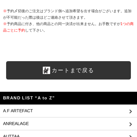
※
予約〆切後のご注文はブランド側へ追加希望を出す場合がございます。追加
が不可能だった際は後ほどご連絡させて頂きます。
※
予約商品に付き、他の商品との同一決済が出来ません。お手数ですが
1つの商
品ごとに予約
して下さい。
カートまで戻る
BRAND LIST “A to Z”
A.F ARTEFACT
ANREALAGE
AUTTAA