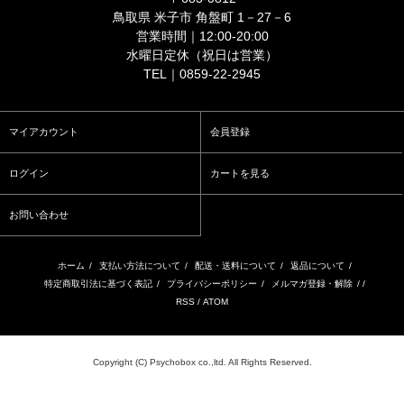
鳥取県 米子市 角盤町 1－27－6
営業時間｜12:00-20:00
水曜日定休（祝日は営業）
TEL｜0859-22-2945
マイアカウント
会員登録
ログイン
カートを見る
お問い合わせ
ホーム
/
支払い方法について
/
配送・送料について
/
返品について
/
特定商取引法に基づく表記
/
プライバシーポリシー
/
メルマガ登録・解除
/ /
RSS
/
ATOM
Copyright (C) Psychobox co.,ltd. All Rights Reserved.