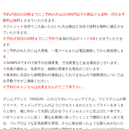
予約〆切日の20時までにご予約の方は10,000円以下の商品でも送料・代引き手
数料は無料
とさせていただきます。
※
クレジット決済でご入金いただいた方は後ほど当店で送料を無料に修正させ
ていただきます。
※
予約〆切日の20時までにご予約で
会員の方は
ポイント5倍
とさせていただき
ます。
※
ご予約された方には入荷後、一度メールまたは電話連絡してから発送致しま
す。
※
SAMPLEですので若干の仕様変更、寸法変更などある場合がございます。
※
生産の都合上、生産中止・納期が前後する場合がございます。
※
基本的に当店から納期遅れの連絡はしておりませんので納期遅れについては
お手数ですがご連絡ください。
※予約のキャンセルは出来ませんのでご了承下さい。
デニムブランド「HAGUN」とのコラボレーションアイテム、ワイドデニムが再
リリース。ウィメンズデニムのようにウエストまわりとヒップラインをすっき
りと削り、裾に向かって大胆に広がるワイドシルエットに仕上げた一本です。
バギーシルエットに近く、重心を裾側に持っていくことで腰回りをすっきり見
せ、フレアのような足長効果を実現。さらに裾を絞ったような膨らみがないた