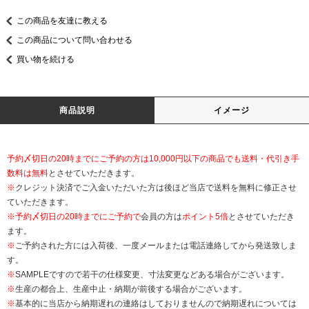
この商品を友達に教える
この商品について問い合わせる
買い物を続ける
商品説明
イメージ
予約〆切日の20時までにご予約の方は10,000円以下の商品でも送料・代引き手
数料は無料
とさせていただきます。
※
クレジット決済でご入金いただいた方は後ほど当店で送料を無料に修正させ
ていただきます。
※
予約〆切日の20時までにご予約で
会員の方は
ポイント5倍
とさせていただき
ます。
※
ご予約された方には入荷後、一度メールまたは電話連絡してから発送致しま
す。
※
SAMPLEですので若干の仕様変更、寸法変更などある場合がございます。
※
生産の都合上、生産中止・納期が前後する場合がございます。
※
基本的に当店から納期遅れの連絡はしておりませんので納期遅れについては