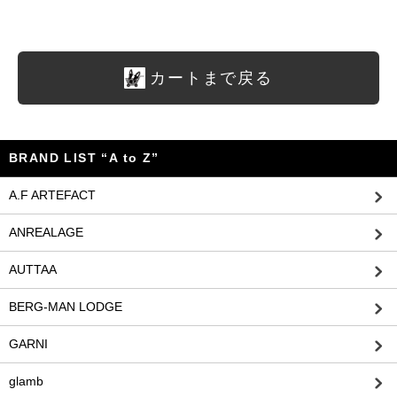
カートまで戻る
BRAND LIST “A to Z”
A.F ARTEFACT
ANREALAGE
AUTTAA
BERG-MAN LODGE
GARNI
glamb