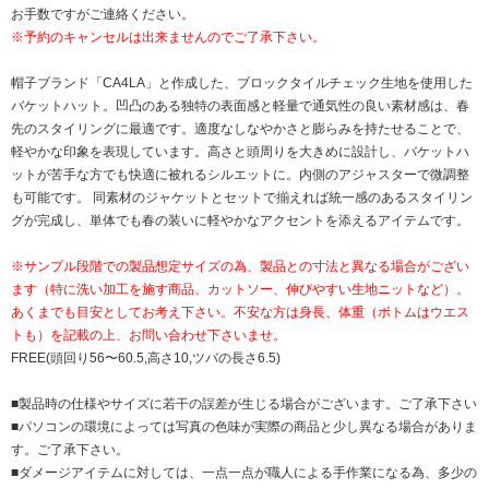
お手数ですがご連絡ください。
※予約のキャンセルは出来ませんのでご了承下さい。
帽子ブランド「CA4LA」と作成した、ブロックタイルチェック生地を使用した
バケットハット。凹凸のある独特の表面感と軽量で通気性の良い素材感は、春
先のスタイリングに最適です。適度なしなやかさと膨らみを持たせることで、
軽やかな印象を表現しています。高さと頭周りを大きめに設計し、バケットハ
ットが苦手な方でも快適に被れるシルエットに。内側のアジャスターで微調整
も可能です。 同素材のジャケットとセットで揃えれば統一感のあるスタイリン
グが完成し、単体でも春の装いに軽やかなアクセントを添えるアイテムです。
※サンプル段階での製品想定サイズの為、製品との寸法と異なる場合がござい
ます（特に洗い加工を施す商品、カットソー、伸びやすい生地ニットなど）。
あくまでも目安としてお考え下さい。不安な方は身長、体重（ボトムはウエス
トも）を記載の上、お問い合わせ下さいませ。
FREE(頭回り56〜60.5,高さ10,ツバの長さ6.5)
■製品時の仕様やサイズに若干の誤差が生じる場合がございます。ご了承下さい
■パソコンの環境によっては写真の色味が実際の商品と少し異なる場合がありま
す。ご了承下さい。
■ダメージアイテムに対しては、一点一点が職人による手作業になる為、多少の