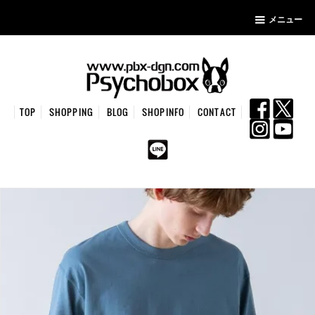
メニュー
TOP
SHOPPING
BLOG
SHOPINFO
CONTACT