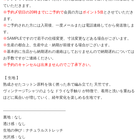
ていただきます。
※
予約〆切日の20時までにご予約で
会員の方は
ポイント5倍
とさせていただき
ます。
※
ご予約された方には入荷後、一度メールまたは電話連絡してから発送致しま
す。
※
SAMPLEですので若干の仕様変更、寸法変更などある場合がございます。
※
生産の都合上、生産中止・納期が前後する場合がございます。
※
基本的に当店から納期遅れの連絡はしておりませんので納期遅れについては
お手数ですがご連絡ください。
※予約のキャンセルは出来ませんのでご了承下さい。
【 生地 】
熟成させたコットン原料を強く撚った糸で編み立てた 天竺です。
ヴィンテージTシャツのような ドライな手触り が特徴で、着用と洗いを重ねる
ほどに風合いが増していく、経年変化を楽しめる生地です。
--------------------------------------------------
裏地：なし
透け感：なし
生地の伸び：ナチュラルストレッチ
光沢感：なし