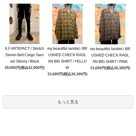
A.F ARTEFACT / Stretch
my beautiful landlet / BR
my beautiful landlet / BR
Denim Belt Cargo Saro
USHED CHECK RAGL
USHED CHECK RAGL
uel Skinny / Black
AN BIG SHIRT / YELLO
AN BIG SHIRT / PINK
39,000円(税込42,900円)
W
33,000円(税込36,300円)
33,000円(税込36,300円)
もっと見る