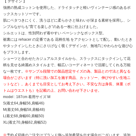
【 デザイン 】
強撚の熟成コットンを使用した、ドライタッチと軽いヴィンテージ感のあるボ
ックスカットソーです。
肌にベタつきにくく、洗うほどに柔らかさと味わいが深まる素材を採用し、シ
ンプルながらも“育てる楽しさ”のある一枚に仕上げました。
シルエットは、性別問わず着やすい ベーシックなボックス型。
裾裏には rehacer の定番である 花柄生地 をアクセントとして配し、動いたとき
やタックインしたときにさりげなく覗くデザインが、無地Tにやわらかな遊び心
をプラスします。
ショーツと合わせたカジュアルスタイルから、スラックスにタックインして花
柄を見せる綺麗めスタイルまで、幅広いコーディネートで活躍してくれる万能
な一枚です。
※サンプル段階での製品想定サイズの為、製品との寸法と異なる
場合がございます（特に洗い加工を施す商品、カットソー、伸びやすい生地ニ
ットなど）。あくまでも目安としてお考え下さい。不安な方は身長、体重（ボ
トムはウエストも）を記載の上、お問い合わせ下さいませ。
model : 187cm 着用サイズ M
S(着丈64,身幅56,肩幅46)
M(着丈66,身幅58,肩幅48)
L(着丈68,身幅60,肩幅50)
XL(着丈70,身幅62,肩幅52)
※
予約〆切後のご注文はブランド側へ追加希望を出す場合がございます。追加