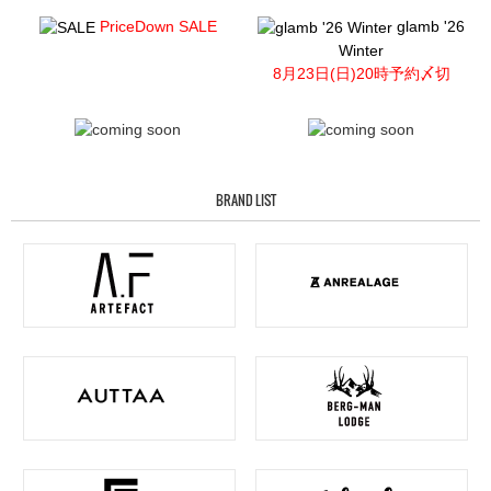
PriceDown SALE
glamb '26
Winter
8月23日(日)20時予約〆切
BRAND LIST