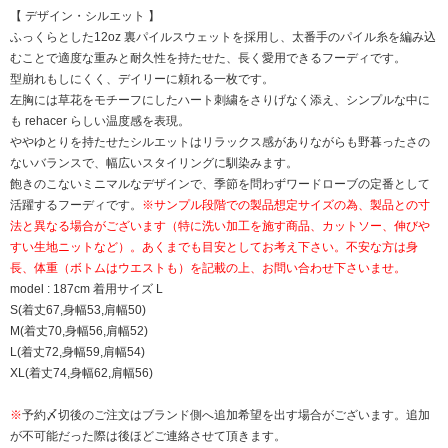
【 デザイン・シルエット 】
ふっくらとした12oz 裏パイルスウェットを採用し、太番手のパイル糸を編み込
むことで適度な重みと耐久性を持たせた、長く愛用できるフーディです。
型崩れもしにくく、デイリーに頼れる一枚です。
左胸には草花をモチーフにしたハート刺繍をさりげなく添え、シンプルな中に
も rehacer らしい温度感を表現。
ややゆとりを持たせたシルエットはリラックス感がありながらも野暮ったさの
ないバランスで、幅広いスタイリングに馴染みます。
飽きのこないミニマルなデザインで、季節を問わずワードローブの定番として
活躍するフーディです。
※サンプル段階での製品想定サイズの為、製品との寸
法と異なる場合がございます（特に洗い加工を施す商品、カットソー、伸びや
すい生地ニットなど）。あくまでも目安としてお考え下さい。不安な方は身
長、体重（ボトムはウエストも）を記載の上、お問い合わせ下さいませ。
model : 187cm 着用サイズ L
S(着丈67,身幅53,肩幅50)
M(着丈70,身幅56,肩幅52)
L(着丈72,身幅59,肩幅54)
XL(着丈74,身幅62,肩幅56)
※
予約〆切後のご注文はブランド側へ追加希望を出す場合がございます。追加
が不可能だった際は後ほどご連絡させて頂きます。