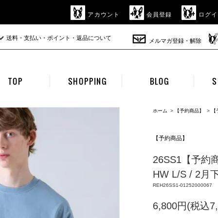
アカウント
会員登録
ログイ
送料・支払い・ポイント・返品について
メルマガ登録・解除
TOP
SHOPPING
BLOG
S
ホーム
>
【予約商品】
>
【
【予約商品】
26SS1【予約商品】
HW L/S / 2
REH26SS1-01252000067
6,800円(税込7,