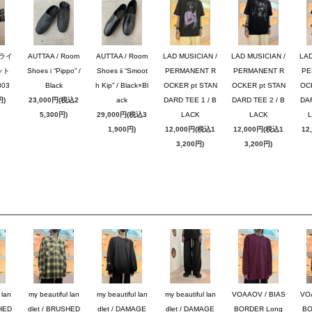
ブライ
AUTTAA / Room
AUTTAA / Room
LAD MUSICIAN /
LAD MUSICIAN /
LAD
ット
Shoes i “Pippo” /
Shoes ii “Smoot
PERMANENT R
PERMANENT R
PE
03
Black
h Kip” / Black×Bl
OCKER pt STAN
OCKER pt STAN
OC
円)
23,000円(税込2
ack
DARD TEE 1 / B
DARD TEE 2 / B
DAR
5,300円)
29,000円(税込3
LACK
LACK
1,900円)
12,000円(税込1
12,000円(税込1
12
3,200円)
3,200円)
 lan
my beautiful lan
my beautiful lan
my beautiful lan
VOAAOV / BIAS
VO
SHED
dlet / BRUSHED
dlet / DAMAGE
dlet / DAMAGE
BORDER Long
BO