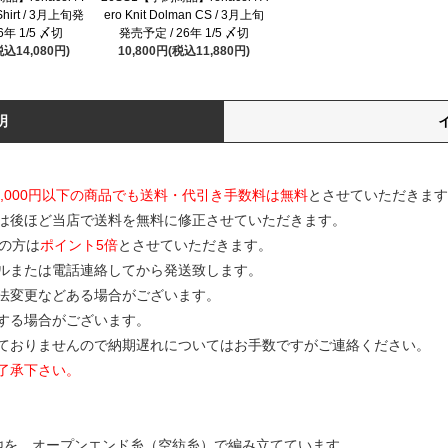
t Shirt / 3月上旬発
ero Knit Dolman CS / 3月上旬
6年 1/5 〆切
発売予定 / 26年 1/5 〆切
税込14,080円)
10,800円(税込11,880円)
明
0,000円以下の商品でも送料・代引き手数料は無料
とさせていただきます
は後ほど当店で送料を無料に修正させていただきます。
の方は
ポイント5倍
とさせていただきます。
ルまたは電話連絡してから発送致します。
寸法変更などある場合がございます。
する場合がございます。
ておりませんので納期遅れについてはお手数ですがご連絡ください。
了承下さい。
地を、オープンエンド糸（空紡糸）で編み立てています。