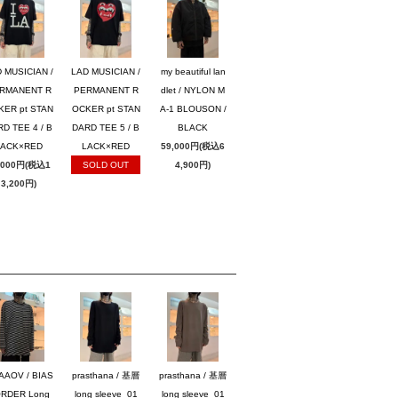
 MUSICIAN /
LAD MUSICIAN /
my beautiful lan
RMANENT R
PERMANENT R
dlet / NYLON M
KER pt STAN
OCKER pt STAN
A-1 BLOUSON /
D TEE 4 / B
DARD TEE 5 / B
BLACK
LACK×RED
LACK×RED
59,000円(税込6
,000円(税込1
SOLD OUT
4,900円)
3,200円)
AAOV / BIAS
prasthana / 基層
prasthana / 基層
RDER Long
long sleeve_01
long sleeve_01