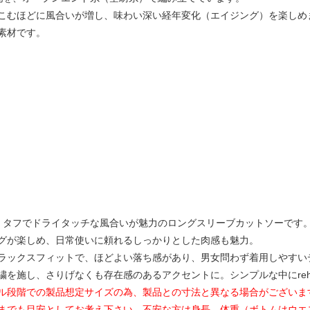
こむほどに風合いが増し、味わい深い経年変化（エイジング）を楽しめ
素材です。
、タフでドライタッチな風合いが魅力のロングスリーブカットソーです
グが楽しめ、日常使いに頼れるしっかりとした肉感も魅力。
ラックスフィットで、ほどよい落ち感があり、男女問わず着用しやすい
を施し、さりげなくも存在感のあるアクセントに。シンプルな中にreh
ル段階での製品想定サイズの為、製品との寸法と異なる場合がございま
までも目安としてお考え下さい。不安な方は身長、体重（ボトムはウエ