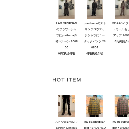
LAD MUSICIAN
prasthanaのスト
VOAAOV 
のフラワーシャ
リングロウエッ
トモールセ
ツにprathanaの
ジシャツにニー
アップ 2608
袴バルーン 2608
タックパンツ 26
0円(税込0
06
0804
0円(税込0円)
0円(税込0円)
HOT ITEM
A.F ARTEFACT /
my beautiful lan
my beautiful
Stretch Denim B
dlet / BRUSHED
dlet / BRU