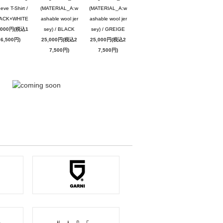
eve T-Shirt /
(MATERIAL_A:w
(MATERIAL_A:w
ACK×WHITE
ashable wool jer
ashable wool jer
,000円(税込1
sey) / BLACK
sey) / GREIGE
6,500円)
25,000円(税込2
25,000円(税込2
7,500円)
7,500円)