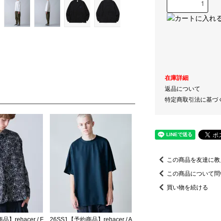
在庫詳細
返品について
特定商取引法に基づ
この商品を友達に教
この商品について問
買い物を続ける
】rehacer / F
26SS1【予約商品】rehacer / A