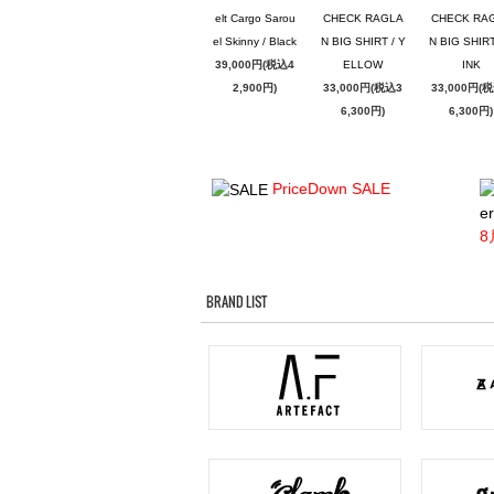
elt Cargo Sarou
CHECK RAGLA
CHECK RA
el Skinny / Black
N BIG SHIRT / Y
N BIG SHIRT
39,000円(税込4
ELLOW
INK
2,900円)
33,000円(税込3
33,000円(
6,300円)
6,300円)
PriceDown SALE
er
8
BRAND LIST