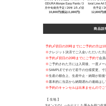
ODURA Monpe Easy Pants / 3
loral Line Ar
月中旬発売予定 / 26年 1/5 〆切
売予定 / 2
10,800円(税込11,880円)
12,800円(
商品説
予約〆切日の20時までにご予約の方は1
※
クレジット決済でご入金いただいた方
※
予約〆切日の20時までにご予約で
会員
※
ご予約された方には入荷後、一度メー
※
SAMPLEですので若干の仕様変更、
※
生産の都合上、生産中止・納期が前後
※
基本的に当店から納期遅れの連絡はし
※予約のキャンセルは出来ませんのでご
【 生地 】
9オンスのしっかりとした厚みを持つ生