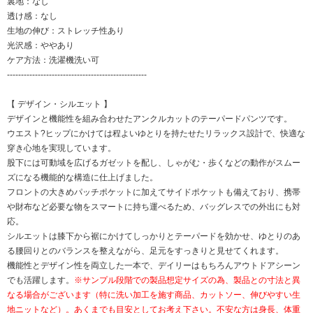
裏地：なし
透け感：なし
生地の伸び：ストレッチ性あり
光沢感：ややあり
ケア方法：洗濯機洗い可
--------------------------------------------------
【 デザイン・シルエット 】
デザインと機能性を組み合わせたアンクルカットのテーパードパンツです。
ウエスト?ヒップにかけては程よいゆとりを持たせたリラックス設計で、快適な
穿き心地を実現しています。
股下には可動域を広げるガゼットを配し、しゃがむ・歩くなどの動作がスムー
ズになる機能的な構造に仕上げました。
フロントの大きめパッチポケットに加えてサイドポケットも備えており、携帯
や財布など必要な物をスマートに持ち運べるため、バッグレスでの外出にも対
応。
シルエットは膝下から裾にかけてしっかりとテーパードを効かせ、ゆとりのあ
る腰回りとのバランスを整えながら、足元をすっきりと見せてくれます。
機能性とデザイン性を両立した一本で、デイリーはもちろんアウトドアシーン
でも活躍します。
※サンプル段階での製品想定サイズの為、製品との寸法と異
なる場合がございます（特に洗い加工を施す商品、カットソー、伸びやすい生
地ニットなど）。あくまでも目安としてお考え下さい。不安な方は身長、体重