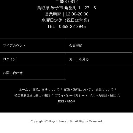
〒683-0812
鳥取県 米子市 角盤町 1－27－6
営業時間｜12:00-20:00
水曜日定休（祝日は営業）
TEL｜0859-22-2945
マイアカウント
会員登録
ログイン
カートを見る
お問い合わせ
ホーム
/
支払い方法について
/
配送・送料について
/
返品について
/
特定商取引法に基づく表記
/
プライバシーポリシー
/
メルマガ登録・解除
/ /
RSS
/
ATOM
Copyright (C) Psychobox co.,ltd. All Rights Reserved.