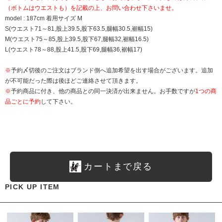
（ボトムはウエストも）を記載の上、お問い合わせ下さいませ。
model : 187cm 着用サイズ M
S(ウエスト71～81,股上39.5,股下63.5,腿幅30.5,裾幅15)
M(ウエスト75～85,股上39.5,股下67,腿幅32,裾幅16.5)
L(ウエスト78～88,股上41.5,股下69,腿幅36,裾幅17)
※
予約〆切後のご注文はブランド側へ追加希望を出す場合がございます。追加
が不可能だった際は後ほどご連絡させて頂きます。
※
予約商品に付き、他の商品との同一決済が出来ません。お手数ですが
1つの商
品ごとに予約
して下さい。
カートまで戻る
PICK UP ITEM