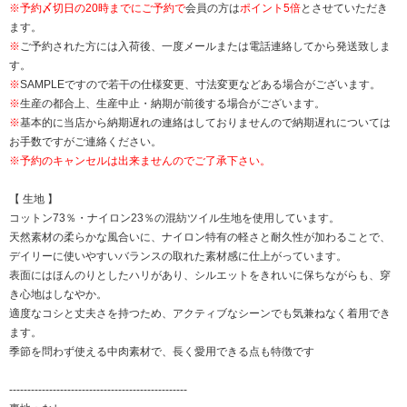
※
予約〆切日の20時までにご予約で
会員の方は
ポイント5倍
とさせていただき
ます。
※
ご予約された方には入荷後、一度メールまたは電話連絡してから発送致しま
す。
※
SAMPLEですので若干の仕様変更、寸法変更などある場合がございます。
※
生産の都合上、生産中止・納期が前後する場合がございます。
※
基本的に当店から納期遅れの連絡はしておりませんので納期遅れについては
お手数ですがご連絡ください。
※予約のキャンセルは出来ませんのでご了承下さい。
【 生地 】
コットン73％・ナイロン23％の混紡ツイル生地を使用しています。
天然素材の柔らかな風合いに、ナイロン特有の軽さと耐久性が加わることで、
デイリーに使いやすいバランスの取れた素材感に仕上がっています。
表面にはほんのりとしたハリがあり、シルエットをきれいに保ちながらも、穿
き心地はしなやか。
適度なコシと丈夫さを持つため、アクティブなシーンでも気兼ねなく着用でき
ます。
季節を問わず使える中肉素材で、長く愛用できる点も特徴です
-------------------------------------------------