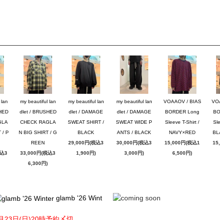
 lan
my beautiful lan
my beautiful lan
my beautiful lan
VOAAOV / BIAS
VO
SHED
dlet / BRUSHED
dlet / DAMAGE
dlet / DAMAGE
BORDER Long
BO
GLA
CHECK RAGLA
SWEAT SHIRT /
SWEAT WIDE P
Sleeve T-Shirt /
Sle
 / P
N BIG SHIRT / G
BLACK
ANTS / BLACK
NAVY×RED
BL
REEN
29,000円(税込3
30,000円(税込3
15,000円(税込1
15
税込3
33,000円(税込3
1,900円)
3,000円)
6,500円)
6,300円)
glamb '26 Wint
月23日(日)20時予約〆切