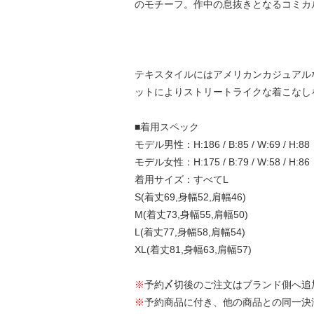
のモチーフ。作中の息抜きとなるコミカ
テキスタイルにはアメリカンカジュアル
ットによりストリートライクな着こなし
■着用スペック
モデル男性：H:186 / B:85 / W:69 / H:88
モデル女性：H:175 / B:79 / W:58 / H:86
着用サイズ：すべてL
S(着丈69,身幅52,肩幅46)
M(着丈73,身幅55,肩幅50)
L(着丈77,身幅58,肩幅54)
XL(着丈81,身幅63,肩幅57)
※
予約〆切後のご注文はブランド側へ追
※
予約商品に付き、他の商品との同一決