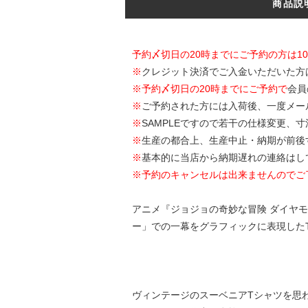
商品説
予約〆切日の20時までにご予約の方は1
※
クレジット決済でご入金いただいた方
※
予約〆切日の20時までにご予約で
会員
※
ご予約された方には入荷後、一度メー
※
SAMPLEですので若干の仕様変更、
※
生産の都合上、生産中止・納期が前後
※
基本的に当店から納期遅れの連絡はし
※予約のキャンセルは出来ませんのでご
アニメ『ジョジョの奇妙な冒険 ダイヤモ
ー」での一幕をグラフィックに表現したTonio's 
ヴィンテージのスーベニアTシャツを思