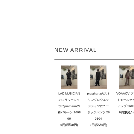
NEW ARRIVAL
LAD MUSICIAN
prasthanaのスト
VOAAOV 
のフラワーシャ
リングロウエッ
トモールセ
ツにprathanaの
ジシャツにニー
アップ 2608
袴バルーン 2608
タックパンツ 26
0円(税込0
06
0804
0円(税込0円)
0円(税込0円)