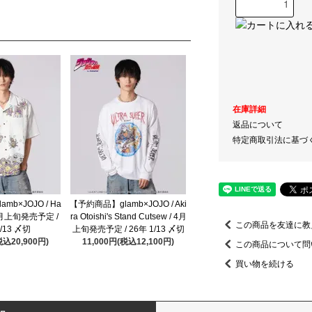
在庫詳細
返品について
特定商取引法に基づ
b×JOJO / Ha
【予約商品】glamb×JOJO / Aki
 / 4月上旬発売予定 /
ra Otoishi's Stand Cutsew / 4月
この商品を友達に教
1/13 〆切
上旬発売予定 / 26年 1/13 〆切
税込20,900円)
11,000円(税込12,100円)
この商品について問
買い物を続ける