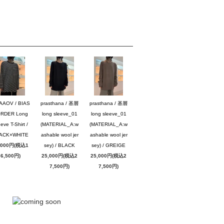
AAOV / BIAS
prasthana / 基層
prasthana / 基層
RDER Long
long sleeve_01
long sleeve_01
eve T-Shirt /
(MATERIAL_A:w
(MATERIAL_A:w
ACK×WHITE
ashable wool jer
ashable wool jer
,000円(税込1
sey) / BLACK
sey) / GREIGE
6,500円)
25,000円(税込2
25,000円(税込2
7,500円)
7,500円)