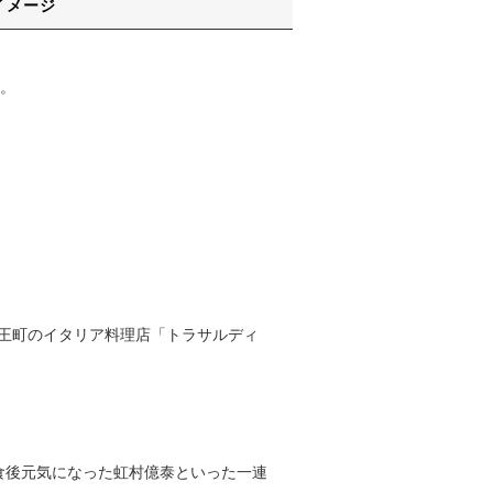
イメージ
。
杜王町のイタリア料理店「トラサルディ
食後元気になった虹村億泰といった一連