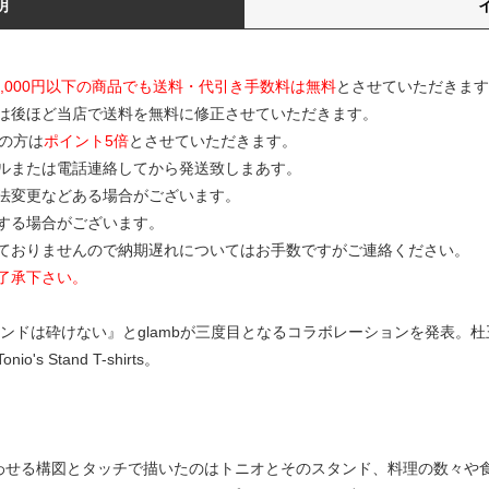
明
0,000円以下の商品でも送料・代引き手数料は無料
とさせていただきます
は後ほど当店で送料を無料に修正させていただきます。
の方は
ポイント5倍
とさせていただきます。
ルまたは電話連絡してから発送致しまあす。
寸法変更などある場合がございます。
する場合がございます。
ておりませんので納期遅れについてはお手数ですがご連絡ください。
了承下さい。
ンドは砕けない』とglambが三度目となるコラボレーションを発表。
Stand T-shirts。
わせる構図とタッチで描いたのはトニオとそのスタンド、料理の数々や