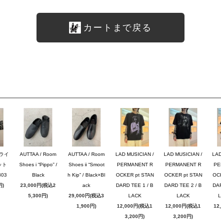
カートまで戻る
ブライ
AUTTAA / Room
AUTTAA / Room
LAD MUSICIAN /
LAD MUSICIAN /
LAD
ット
Shoes i “Pippo” /
Shoes ii “Smoot
PERMANENT R
PERMANENT R
PE
03
Black
h Kip” / Black×Bl
OCKER pt STAN
OCKER pt STAN
OC
円)
23,000円(税込2
ack
DARD TEE 1 / B
DARD TEE 2 / B
DAR
5,300円)
29,000円(税込3
LACK
LACK
1,900円)
12,000円(税込1
12,000円(税込1
12
3,200円)
3,200円)