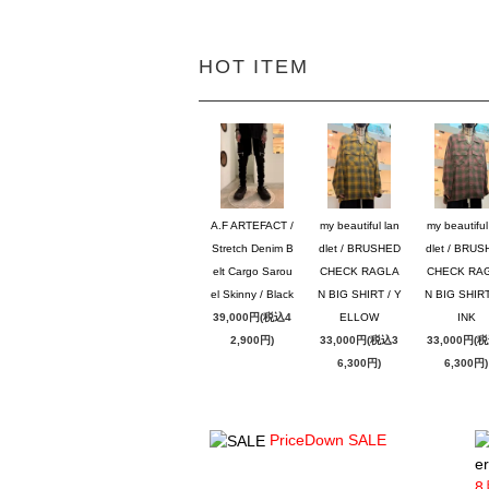
HOT ITEM
A.F ARTEFACT /
my beautiful lan
my beautiful
Stretch Denim B
dlet / BRUSHED
dlet / BRU
elt Cargo Sarou
CHECK RAGLA
CHECK RA
el Skinny / Black
N BIG SHIRT / Y
N BIG SHIRT
39,000円(税込4
ELLOW
INK
2,900円)
33,000円(税込3
33,000円(
6,300円)
6,300円)
PriceDown SALE
er
8