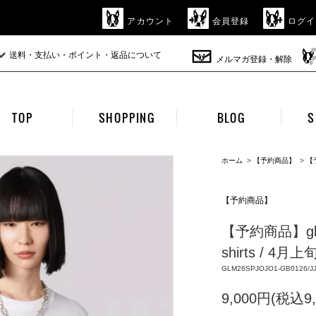
アカウント
会員登録
ログイ
送料・支払い・ポイント・返品について
メルマガ登録・解除
TOP
SHOPPING
BLOG
S
ホーム
>
【予約商品】
>
【
【予約商品】
【予約商品】glamb
shirts / 4月
GLM26SPJOJO1-GB0126/J
9,000円(税込9,