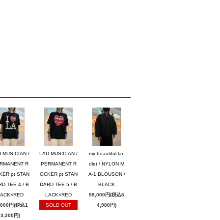
 MUSICIAN /
LAD MUSICIAN /
my beautiful lan
RMANENT R
PERMANENT R
dlet / NYLON M
KER pt STAN
OCKER pt STAN
A-1 BLOUSON /
D TEE 4 / B
DARD TEE 5 / B
BLACK
LACK×RED
LACK×RED
59,000円(税込6
,000円(税込1
SOLD OUT
4,900円)
3,200円)