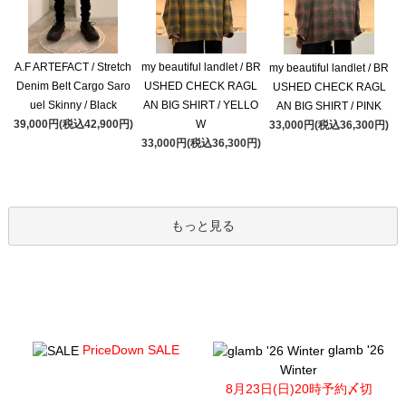
A.F ARTEFACT / Stretch
my beautiful landlet / BR
my beautiful landlet / BR
Denim Belt Cargo Saro
USHED CHECK RAGL
USHED CHECK RAGL
uel Skinny / Black
AN BIG SHIRT / YELLO
AN BIG SHIRT / PINK
39,000円(税込42,900円)
W
33,000円(税込36,300円)
33,000円(税込36,300円)
もっと見る
PriceDown SALE
glamb '26
Winter
8月23日(日)20時予約〆切