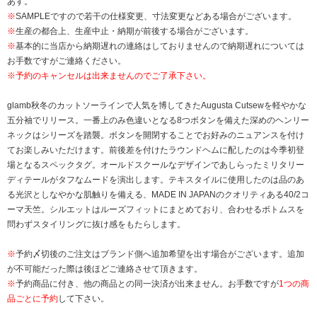
あす。
※
SAMPLEですので若干の仕様変更、寸法変更などある場合がございます。
※
生産の都合上、生産中止・納期が前後する場合がございます。
※
基本的に当店から納期遅れの連絡はしておりませんので納期遅れについては
お手数ですがご連絡ください。
※予約のキャンセルは出来ませんのでご了承下さい。
glamb秋冬のカットソーラインで人気を博してきたAugusta Cutsewを軽やかな
五分袖でリリース。一番上のみ色違いとなる8つボタンを備えた深めのヘンリー
ネックはシリーズを踏襲。ボタンを開閉することでお好みのニュアンスを付け
てお楽しみいただけます。前後差を付けたラウンドヘムに配したのは今季初登
場となるスペックタグ。オールドスクールなデザインであしらったミリタリー
ディテールがタフなムードを演出します。テキスタイルに使用したのは品のあ
る光沢としなやかな肌触りを備える、MADE IN JAPANのクオリティある40/2コ
ーマ天竺。シルエットはルーズフィットにまとめており、合わせるボトムスを
問わずスタイリングに抜け感をもたらします。
※
予約〆切後のご注文はブランド側へ追加希望を出す場合がございます。追加
が不可能だった際は後ほどご連絡させて頂きます。
※
予約商品に付き、他の商品との同一決済が出来ません。お手数ですが
1つの商
品ごとに予約
して下さい。