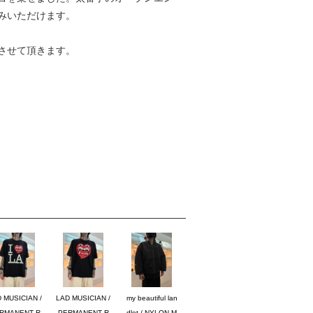
みいただけます。
させて頂きます。
 MUSICIAN /
LAD MUSICIAN /
my beautiful lan
RMANENT R
PERMANENT R
dlet / NYLON M