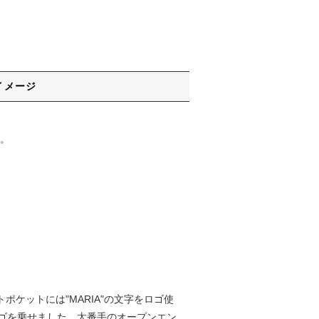
イメージ
。
トポケットには"MARIA"の文字をロゴ使
ゴを乗せました。太番手のオープンエン