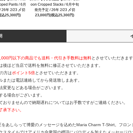
opped Pants / 6月
oon Cropped Slacks / 6月中旬
26年 2/23 〆切
発売予定 / 26年 2/23 〆切
税込25,300円)
23,000円(税込25,300円)
明
0,000円以下の商品でも送料・代引き手数料は無料
とさせていただきます
は後ほど当店で送料を無料に修正させていただきます。
の方は
ポイント5倍
とさせていただきます。
ルまたは電話連絡してから発送致しまあす。
寸法変更などある場合がございます。
する場合がございます。
ておりませんので納期遅れについてはお手数ですがご連絡ください。
了承下さい。
しらって博愛のメッセージを込めたMaria Charm T-Shirt。フロン
クスタイルではアメリカ合衆国の標語にパロディを加えたメッセージロ