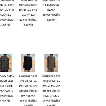
KER pt STAN
OCKER pt STAN
A-1 BLOUSON /
D TEE 4 / B
DARD TEE 5 / B
BLACK
LACK×RED
LACK×RED
59,000円(税込6
,000円(税込1
12,000円(税込1
4,900円)
3,200円)
3,200円)
AAOV / BIAS
prasthana / 基層
prasthana / 基層
RDER Long
long sleeve_01
long sleeve_01
eve T-Shirt /
(MATERIAL_A:w
(MATERIAL_A:w
ACK×WHITE
ashable wool jer
ashable wool jer
,000円(税込1
sey) / BLACK
sey) / GREIGE
6,500円)
25,000円(税込2
25,000円(税込2
7,500円)
7,500円)