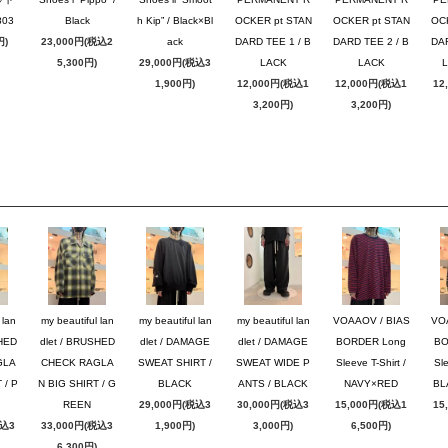
03
Black
h Kip” / Black×Bl
OCKER pt STAN
OCKER pt STAN
OC
円)
23,000円(税込2
ack
DARD TEE 1 / B
DARD TEE 2 / B
DAR
5,300円)
29,000円(税込3
LACK
LACK
1,900円)
12,000円(税込1
12,000円(税込1
12
3,200円)
3,200円)
 lan
my beautiful lan
my beautiful lan
my beautiful lan
VOAAOV / BIAS
VO
SHED
dlet / BRUSHED
dlet / DAMAGE
dlet / DAMAGE
BORDER Long
BO
GLA
CHECK RAGLA
SWEAT SHIRT /
SWEAT WIDE P
Sleeve T-Shirt /
Sle
 / P
N BIG SHIRT / G
BLACK
ANTS / BLACK
NAVY×RED
BL
REEN
29,000円(税込3
30,000円(税込3
15,000円(税込1
15
税込3
33,000円(税込3
1,900円)
3,000円)
6,500円)
6,300円)