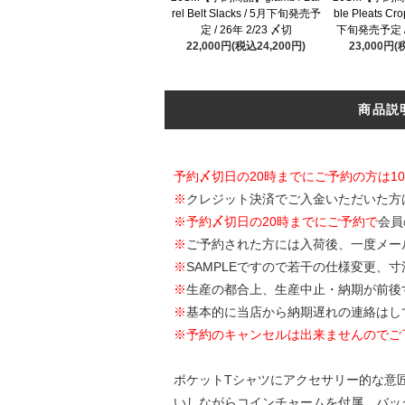
rel Belt Slacks / 5月下旬発売予
ble Pleats Cr
定 / 26年 2/23 〆切
下旬発売予定 / 
22,000円(税込24,200円)
23,000円(
商品説
予約〆切日の20時までにご予約の方は1
※
クレジット決済でご入金いただいた方
※
予約〆切日の20時までにご予約で
会員
※
ご予約された方には入荷後、一度メー
※
SAMPLEですので若干の仕様変更、
※
生産の都合上、生産中止・納期が前後
※
基本的に当店から納期遅れの連絡はし
※予約のキャンセルは出来ませんのでご
ポケットTシャツにアクセサリー的な意匠をあ
いしながらコインチャームを付属。バッ