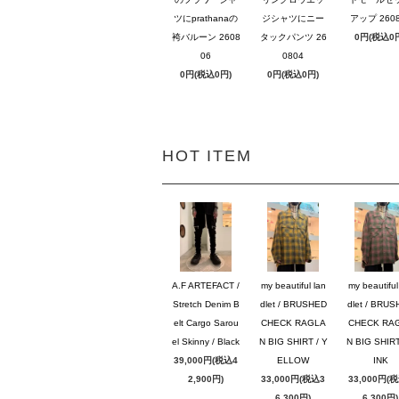
ツにprathanaの
ジシャツにニー
アップ 2608
袴バルーン 2608
タックパンツ 26
0円(税込0
06
0804
0円(税込0円)
0円(税込0円)
HOT ITEM
A.F ARTEFACT /
my beautiful lan
my beautiful
Stretch Denim B
dlet / BRUSHED
dlet / BRU
elt Cargo Sarou
CHECK RAGLA
CHECK RA
el Skinny / Black
N BIG SHIRT / Y
N BIG SHIRT
39,000円(税込4
ELLOW
INK
2,900円)
33,000円(税込3
33,000円(
6,300円)
6,300円)