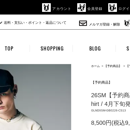
アカウント
会員登録
ログイ
送料・支払い・ポイント・返品について
メルマガ登録・解除
TOP
SHOPPING
BLOG
S
ホーム
>
【予約商品】
>
【
【予約商品】
26SM【予約商品】g
hirt / 4月下旬
GLM26SM-GB0226-CS13
8,500円(税込9,