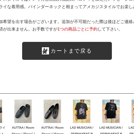
ライな着用感。バインダーネックと相まってアメカジスタイルでお楽し
加希望を出す場合がございます。追加が不可能だった際は後ほどご連絡
済が出来ません。お手数ですが
1つの商品ごとに予約
して下さい。
カートまで戻る
ブライ
AUTTAA / Room
AUTTAA / Room
LAD MUSICIAN /
LAD MUSICIAN /
LAD
ット
Shoes i “Pippo” /
Shoes ii “Smoot
PERMANENT R
PERMANENT R
PE