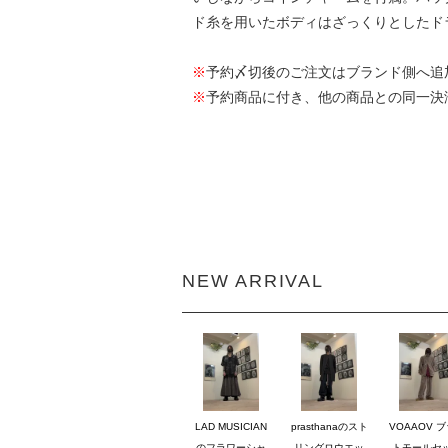
ド糸を用いたボディはざっくりとしたド
※
予約〆切後のご注文はブランド側へ追
※
予約商品に付き、他の商品との同一決
NEW ARRIVAL
LAD MUSICIAN
prasthanaのスト
VOAAOV 
のフラワーシャ
リングロウエッ
トモールセ