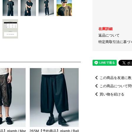
在庫詳細
返品について
特定商取引法に基づ
この商品を友達に教
この商品について問
買い物を続ける
glamb / Mar
26SM【予約商品】glamb / Ball