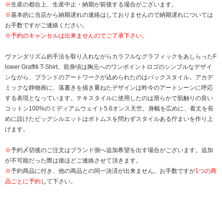
※
生産の都合上、生産中止・納期が前後する場合がございます。
※
基本的に当店から納期遅れの連絡はしておりませんので納期遅れについては
お手数ですがご連絡ください。
※予約のキャンセルは出来ませんのでご了承下さい。
ヴァンダリズム的手法を取り入れながらカラフルなグラフィックをあしらったF
lower Graffiti T-Shirt。前身頃は胸元へのワンポイントロゴのシンプルなデザイ
ンながら、ブランドのアートワークが込められたのはバックスタイル。アカデ
ミックな静物画に、落書きを描き重ねたデザインは昨今のアートシーンに呼応
する表現となっています。テキスタイルに使用したのは滑らかで肌触りの良い
コットン100%のミディアムウェイト5.6オンス天竺。身幅を広めに、着丈を長
めに設けたビッグシルエットはボトムスを問わずスタイルある佇まいを作り上
げます。
※
予約〆切後のご注文はブランド側へ追加希望を出す場合がございます。追加
が不可能だった際は後ほどご連絡させて頂きます。
※
予約商品に付き、他の商品との同一決済が出来ません。お手数ですが
1つの商
品ごとに予約
して下さい。