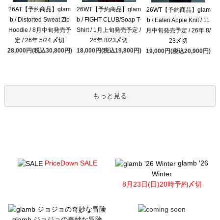
26AT【予約商品】glam
26WT【予約商品】glam
26WT【予約商品】glam
b / Distorted Sweat Zip
b / FIGHT CLUB/Soap T-
b / Eaten Apple Knit / 11
Hoodie / 8月中旬発売予
Shirt / 1月上旬発売予定 /
月中旬発売予定 / 26年 8/
定 / 26年 5/24 〆切
26年 8/23〆切
23〆切
28,000円(税込30,800円)
18,000円(税込19,800円)
19,000円(税込20,900円)
もっと見る
PriceDown SALE
glamb '26
Winter
8月23日(日)20時予約〆切
glamb ジョジョの奇妙な冒険