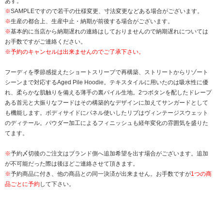
あす。
※
SAMPLEですので若干の仕様変更、寸法変更などある場合がございます。
※
生産の都合上、生産中止・納期が前後する場合がございます。
※
基本的に当店から納期遅れの連絡はしておりませんので納期遅れについては
お手数ですがご連絡ください。
※予約のキャンセルは出来ませんのでご了承下さい。
フーディを季節感捉えたショートスリーブで再構築、ストリートからリゾート
シーンまで対応するAged Pile Hoodie。テキスタイルに用いたのは吸水性に優
れ、柔らかな肌触りを備える薄手の裏パイル生地。2つボタンを配したドレープ
ある首元と大振りなフードはその構築的なデザインに加えてサンガードとして
も機能します。ボディサイドにパネル使いしたリブはヴィンテージスウェット
のディテール。パウダー加工によるフィニッシュも経年変化の雰囲気を盛りた
てます。
※
予約〆切後のご注文はブランド側へ追加希望を出す場合がございます。追加
が不可能だった際は後ほどご連絡させて頂きます。
※
予約商品に付き、他の商品との同一決済が出来ません。お手数ですが
1つの商
品ごとに予約
して下さい。