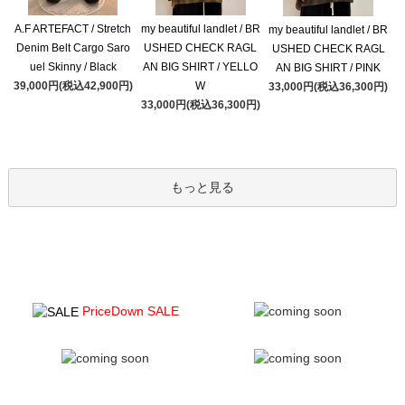
A.F ARTEFACT / Stretch
my beautiful landlet / BR
my beautiful landlet / BR
Denim Belt Cargo Saro
USHED CHECK RAGL
USHED CHECK RAGL
uel Skinny / Black
AN BIG SHIRT / YELLO
AN BIG SHIRT / PINK
39,000円(税込42,900円)
W
33,000円(税込36,300円)
33,000円(税込36,300円)
もっと見る
PriceDown SALE