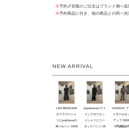
※
予約〆切後のご注文はブランド側へ追
※
予約商品に付き、他の商品との同一決
NEW ARRIVAL
LAD MUSICIAN
prasthanaのスト
VOAAOV 
のフラワーシャ
リングロウエッ
トモールセ
ツにprathanaの
ジシャツにニー
アップ 2608
袴バルーン 2608
タックパンツ 26
0円(税込0