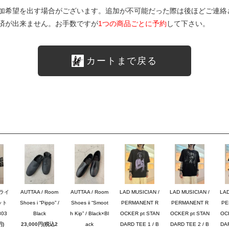
加希望を出す場合がございます。追加が不可能だった際は後ほどご連絡
済が出来ません。お手数ですが
1つの商品ごとに予約
して下さい。
カートまで戻る
ブライ
AUTTAA / Room
AUTTAA / Room
LAD MUSICIAN /
LAD MUSICIAN /
LAD
ット
Shoes i “Pippo” /
Shoes ii “Smoot
PERMANENT R
PERMANENT R
PE
03
Black
h Kip” / Black×Bl
OCKER pt STAN
OCKER pt STAN
OC
円)
23,000円(税込2
ack
DARD TEE 1 / B
DARD TEE 2 / B
DAR