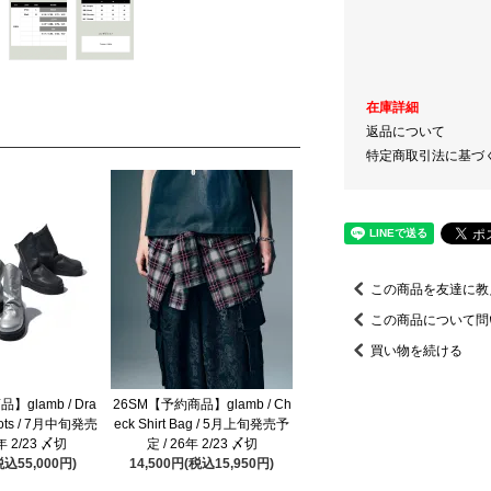
在庫詳細
返品について
特定商取引法に基づ
この商品を友達に教
この商品について問
買い物を続ける
】glamb / Dra
26SM【予約商品】glamb / Ch
Boots / 7月中旬発売
eck Shirt Bag / 5月上旬発売予
年 2/23 〆切
定 / 26年 2/23 〆切
税込55,000円)
14,500円(税込15,950円)