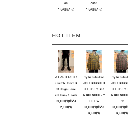
06
0804
0円(税込0円)
0円(税込0円)
HOT ITEM
A.F ARTEFACT /
my beautiful lan
my beautiful
Stretch Denim B
dlet / BRUSHED
dlet / BRU
elt Cargo Sarou
CHECK RAGLA
CHECK RA
el Skinny / Black
N BIG SHIRT / Y
N BIG SHIRT
39,000円(税込4
ELLOW
INK
2,900円)
33,000円(税込3
33,000円(
6,300円)
6,300円)