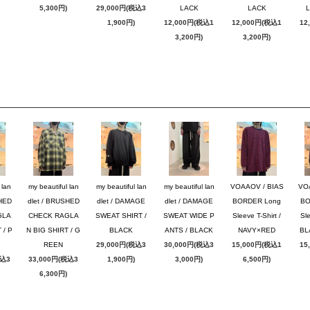
5,300円)
29,000円(税込3
LACK
LACK
1,900円)
12,000円(税込1
12,000円(税込1
12
3,200円)
3,200円)
 lan
my beautiful lan
my beautiful lan
my beautiful lan
VOAAOV / BIAS
VO
SHED
dlet / BRUSHED
dlet / DAMAGE
dlet / DAMAGE
BORDER Long
BO
GLA
CHECK RAGLA
SWEAT SHIRT /
SWEAT WIDE P
Sleeve T-Shirt /
Sle
 / P
N BIG SHIRT / G
BLACK
ANTS / BLACK
NAVY×RED
BL
REEN
29,000円(税込3
30,000円(税込3
15,000円(税込1
15
税込3
33,000円(税込3
1,900円)
3,000円)
6,500円)
6,300円)