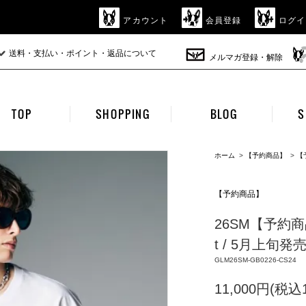
アカウント
会員登録
ログイ
送料・支払い・ポイント・返品について
メルマガ登録・解除
TOP
SHOPPING
BLOG
S
ホーム
>
【予約商品】
>
【
【予約商品】
26SM【予約商品】g
t / 5月上旬発売
GLM26SM-GB0226-CS24
11,000円(税込1