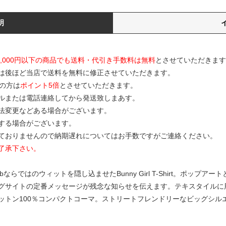
明
0,000円以下の商品でも送料・代引き手数料は無料
とさせていただきます
は後ほど当店で送料を無料に修正させていただきます。
の方は
ポイント5倍
とさせていただきます。
ルまたは電話連絡してから発送致しまあす。
寸法変更などある場合がございます。
する場合がございます。
ておりませんので納期遅れについてはお手数ですがご連絡ください。
了承下さい。
ならではのウィットを隠し込ませたBunny Girl T-Shirt。ポップ
グサイトの定番メッセージが残念な知らせを伝えます。テキスタイルに
ットン100％コンパクトコーマ。ストリートフレンドリーなビッグシル