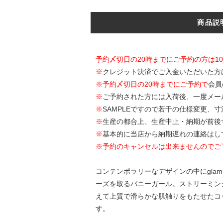
商品説
予約〆切日の20時までにご予約の方は1
※
クレジット決済でご入金いただいた方
※
予約〆切日の20時までにご予約で
会員
※
ご予約された方には入荷後、一度メー
※
SAMPLEですので若干の仕様変更、
※
生産の都合上、生産中止・納期が前後
※
基本的に当店から納期遅れの連絡はし
※予約のキャンセルは出来ませんのでご
コンテンポラリーなデザインの中にglamb
ーズを取るバニーガール。ストリーミン
えて上質で滑らかな肌触りをもたせたコ
す。