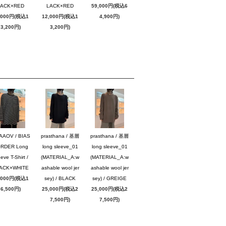
LACK×RED
LACK×RED
59,000円(税込6
,000円(税込1
12,000円(税込1
4,900円)
3,200円)
3,200円)
AAOV / BIAS
prasthana / 基層
prasthana / 基層
RDER Long
long sleeve_01
long sleeve_01
eve T-Shirt /
(MATERIAL_A:w
(MATERIAL_A:w
ACK×WHITE
ashable wool jer
ashable wool jer
,000円(税込1
sey) / BLACK
sey) / GREIGE
6,500円)
25,000円(税込2
25,000円(税込2
7,500円)
7,500円)