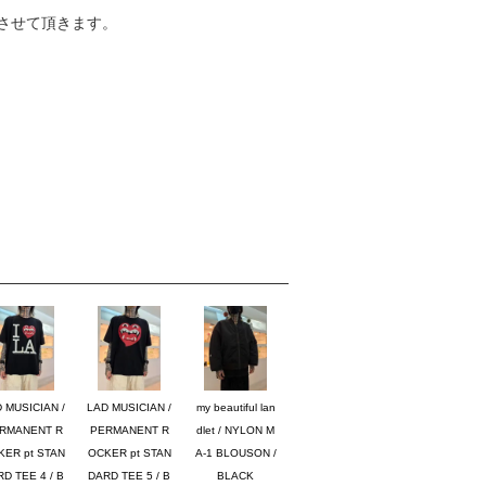
させて頂きます。
 MUSICIAN /
LAD MUSICIAN /
my beautiful lan
RMANENT R
PERMANENT R
dlet / NYLON M
KER pt STAN
OCKER pt STAN
A-1 BLOUSON /
D TEE 4 / B
DARD TEE 5 / B
BLACK