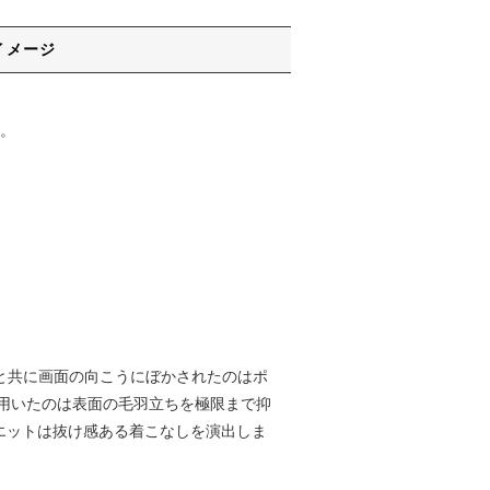
イメージ
。
アートと共に画面の向こうにぼかされたのはポ
用いたのは表面の毛羽立ちを極限まで抑
エットは抜け感ある着こなしを演出しま