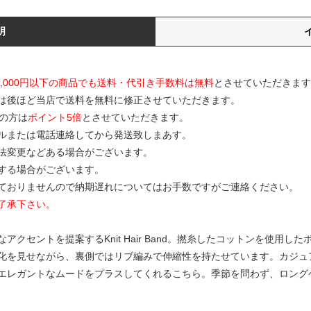
明
0,000円以下の商品でも送料・代引き手数料は無料
とさせていただきます
は後ほど当店で送料を無料に修正させていただきます。
の方は
ポイント5倍
とさせていただきます。
ルまたは電話連絡してから発送致しまあす。
寸法変更などある場合がございます。
する場合がございます。
ておりませんので納期遅れについてはお手数ですがご連絡ください。
了承下さい。
クセントを提案するKnit Hair Band。撚糸したコットンを使用
化を見せながら、裏側ではリブ編みで伸縮性を持たせています。カジュ
エレガントなムードをプラスしてくれるこちら。季節を問わず、ロング