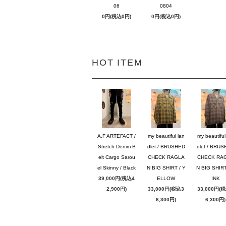
06
0804
0円(税込0円)
0円(税込0円)
HOT ITEM
A.F ARTEFACT /
my beautiful lan
my beautiful
Stretch Denim B
dlet / BRUSHED
dlet / BRU
elt Cargo Sarou
CHECK RAGLA
CHECK RA
el Skinny / Black
N BIG SHIRT / Y
N BIG SHIRT
39,000円(税込4
ELLOW
INK
2,900円)
33,000円(税込3
33,000円(
6,300円)
6,300円)