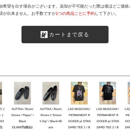
加希望を出す場合がございます。追加が不可能だった際は後ほどご連絡
済が出来ません。お手数ですが
1つの商品ごとに予約
して下さい。
カートまで戻る
ブライ
AUTTAA / Room
AUTTAA / Room
LAD MUSICIAN /
LAD MUSICIAN /
LAD
ット
Shoes i “Pippo” /
Shoes ii “Smoot
PERMANENT R
PERMANENT R
PE
03
Black
h Kip” / Black×Bl
OCKER pt STAN
OCKER pt STAN
OC
円)
23,000円(税込2
ack
DARD TEE 1 / B
DARD TEE 2 / B
DAR