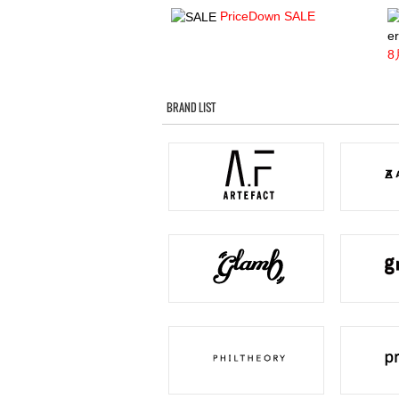
PriceDown SALE
er
8
BRAND LIST