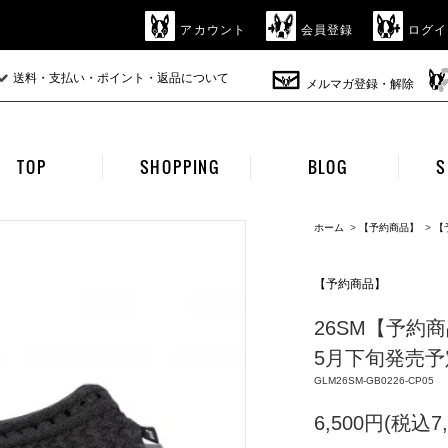
アカウント
会員登録
ログイ
送料・支払い・ポイント・返品について
メルマガ登録・解除
TOP
SHOPPING
BLOG
S
ホーム
>
【予約商品】
>
【
【予約商品】
26SM【予約商品】g
5月下旬発売予定 
GLM26SM-GB0226-CP05
6,500円(税込7,