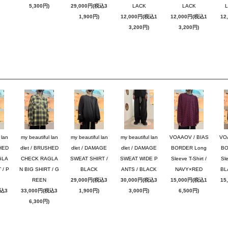
5,300円)
29,000円(税込3
LACK
LACK
1,900円)
12,000円(税込1
12,000円(税込1
12
3,200円)
3,200円)
 lan
my beautiful lan
my beautiful lan
my beautiful lan
VOAAOV / BIAS
VO
SHED
dlet / BRUSHED
dlet / DAMAGE
dlet / DAMAGE
BORDER Long
BO
GLA
CHECK RAGLA
SWEAT SHIRT /
SWEAT WIDE P
Sleeve T-Shirt /
Sle
 / P
N BIG SHIRT / G
BLACK
ANTS / BLACK
NAVY×RED
BL
REEN
29,000円(税込3
30,000円(税込3
15,000円(税込1
15
税込3
33,000円(税込3
1,900円)
3,000円)
6,500円)
6,300円)