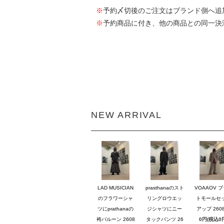
※
予約〆切後のご注文はブランド側へ追
※
予約商品に付き、他の商品との同一決
NEW ARRIVAL
LAD MUSICIAN
prasthanaのスト
VOAAOV 
のフラワーシャ
リングロウエッ
トモールセ
ツにprathanaの
ジシャツにニー
アップ 2608
袴バルーン 2608
タックパンツ 26
0円(税込0