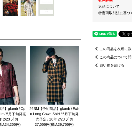
返品について
特定商取引法に基づ
この商品を友達に教
この商品について問
買い物を続ける
】glamb / Op
26SM【予約商品】glamb / Extr
Shirt / 5月下旬発売
a Long Gown Shirt / 5月下旬発
年 2/23 〆切
売予定 / 26年 2/23 〆切
税込24,200円)
27,000円(税込29,700円)