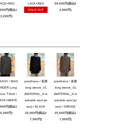
LACK×RED
LACK×RED
59,000円(税込6
,000円(税込1
SOLD OUT
4,900円)
3,200円)
AAOV / BIAS
prasthana / 基層
prasthana / 基層
RDER Long
long sleeve_01
long sleeve_01
eve T-Shirt /
(MATERIAL_A:w
(MATERIAL_A:w
ACK×WHITE
ashable wool jer
ashable wool jer
,000円(税込1
sey) / BLACK
sey) / GREIGE
6,500円)
25,000円(税込2
25,000円(税込2
7,500円)
7,500円)