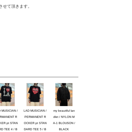
させて頂きます。
 MUSICIAN /
LAD MUSICIAN /
my beautiful lan
RMANENT R
PERMANENT R
dlet / NYLON M
KER pt STAN
OCKER pt STAN
A-1 BLOUSON /
D TEE 4 / B
DARD TEE 5 / B
BLACK