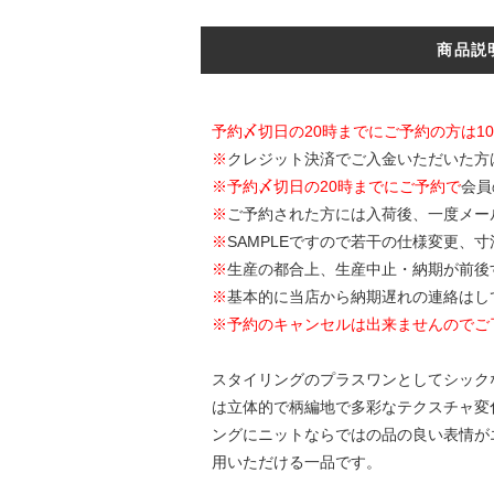
商品説
予約〆切日の20時までにご予約の方は1
※
クレジット決済でご入金いただいた方
※
予約〆切日の20時までにご予約で
会員
※
ご予約された方には入荷後、一度メー
※
SAMPLEですので若干の仕様変更、
※
生産の都合上、生産中止・納期が前後
※
基本的に当店から納期遅れの連絡はし
※予約のキャンセルは出来ませんのでご
スタイリングのプラスワンとしてシックなア
は立体的で柄編地で多彩なテクスチャ変
ングにニットならではの品の良い表情が
用いただける一品です。