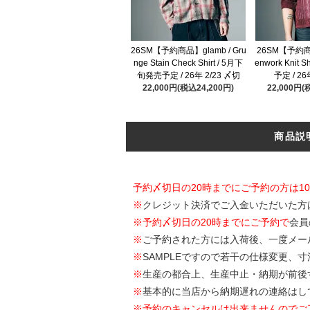
26SM【予約商品】glamb / Gru
26SM【予約商品
nge Stain Check Shirt / 5月下
enwork Knit 
旬発売予定 / 26年 2/23 〆切
予定 / 26
22,000円(税込24,200円)
22,000円(
商品説
予約〆切日の20時までにご予約の方は1
※
クレジット決済でご入金いただいた方
※
予約〆切日の20時までにご予約で
会員
※
ご予約された方には入荷後、一度メー
※
SAMPLEですので若干の仕様変更、
※
生産の都合上、生産中止・納期が前後
※
基本的に当店から納期遅れの連絡はし
※予約のキャンセルは出来ませんのでご