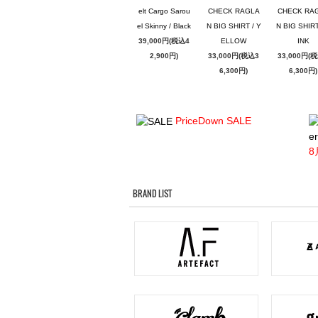
elt Cargo Sarou
CHECK RAGLA
CHECK RA
el Skinny / Black
N BIG SHIRT / Y
N BIG SHIRT
39,000円(税込4
ELLOW
INK
2,900円)
33,000円(税込3
33,000円(
6,300円)
6,300円)
PriceDown SALE
er
8
BRAND LIST