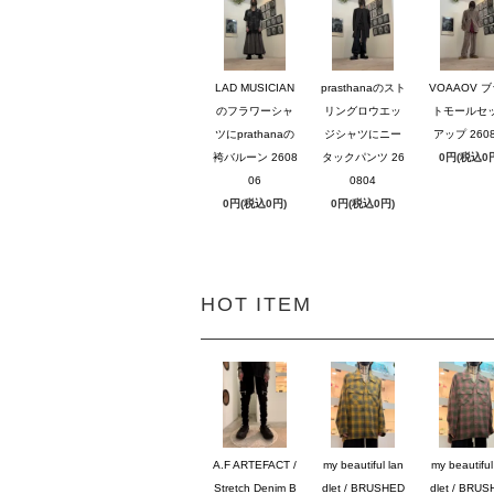
LAD MUSICIAN
prasthanaのスト
VOAAOV 
のフラワーシャ
リングロウエッ
トモールセ
ツにprathanaの
ジシャツにニー
アップ 2608
袴バルーン 2608
タックパンツ 26
0円(税込0
06
0804
0円(税込0円)
0円(税込0円)
HOT ITEM
A.F ARTEFACT /
my beautiful lan
my beautiful
Stretch Denim B
dlet / BRUSHED
dlet / BRU