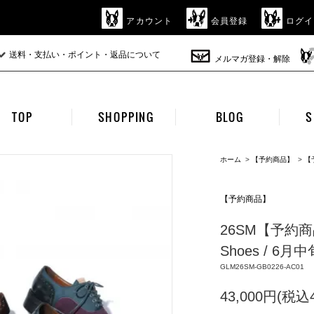
アカウント
会員登録
ログイ
送料・支払い・ポイント・返品について
メルマガ登録・解除
TOP
SHOPPING
BLOG
S
ホーム
>
【予約商品】
>
【
【予約商品】
26SM【予約商品】g
Shoes / 6月
GLM26SM-GB0226-AC01
43,000円(税込4