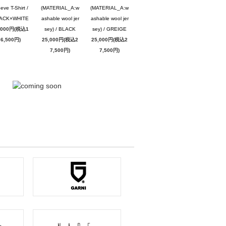
eve T-Shirt /
(MATERIAL_A:w
(MATERIAL_A:w
ACK×WHITE
ashable wool jer
ashable wool jer
,000円(税込1
sey) / BLACK
sey) / GREIGE
6,500円)
25,000円(税込2
25,000円(税込2
7,500円)
7,500円)