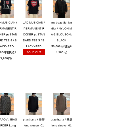
 MUSICIAN /
LAD MUSICIAN /
my beautiful lan
RMANENT R
PERMANENT R
dlet / NYLON M
KER pt STAN
OCKER pt STAN
A-1 BLOUSON /
D TEE 4 / B
DARD TEE 5 / B
BLACK
LACK×RED
LACK×RED
59,000円(税込6
,000円(税込1
SOLD OUT
4,900円)
3,200円)
AAOV / BIAS
prasthana / 基層
prasthana / 基層
RDER Long
long sleeve_01
long sleeve_01