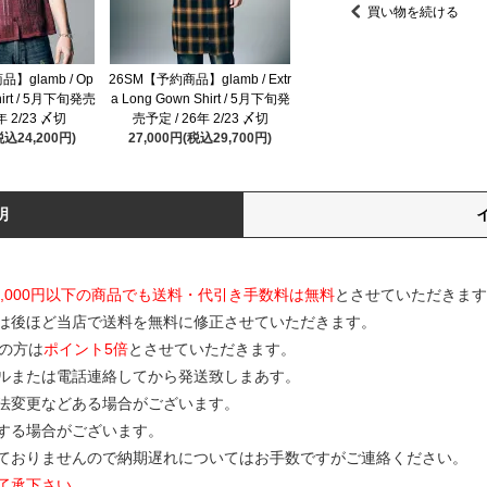
買い物を続ける
】glamb / Op
26SM【予約商品】glamb / Extr
Shirt / 5月下旬発売
a Long Gown Shirt / 5月下旬発
年 2/23 〆切
売予定 / 26年 2/23 〆切
税込24,200円)
27,000円(税込29,700円)
明
0,000円以下の商品でも送料・代引き手数料は無料
とさせていただきます
は後ほど当店で送料を無料に修正させていただきます。
の方は
ポイント5倍
とさせていただきます。
ルまたは電話連絡してから発送致しまあす。
寸法変更などある場合がございます。
する場合がございます。
ておりませんので納期遅れについてはお手数ですがご連絡ください。
了承下さい。