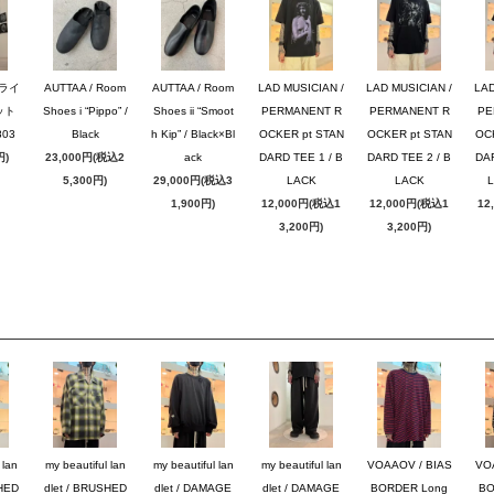
ブライ
AUTTAA / Room
AUTTAA / Room
LAD MUSICIAN /
LAD MUSICIAN /
LAD
ット
Shoes i “Pippo” /
Shoes ii “Smoot
PERMANENT R
PERMANENT R
PE
03
Black
h Kip” / Black×Bl
OCKER pt STAN
OCKER pt STAN
OC
円)
23,000円(税込2
ack
DARD TEE 1 / B
DARD TEE 2 / B
DAR
5,300円)
29,000円(税込3
LACK
LACK
1,900円)
12,000円(税込1
12,000円(税込1
12
3,200円)
3,200円)
 lan
my beautiful lan
my beautiful lan
my beautiful lan
VOAAOV / BIAS
VO
SHED
dlet / BRUSHED
dlet / DAMAGE
dlet / DAMAGE
BORDER Long
BO