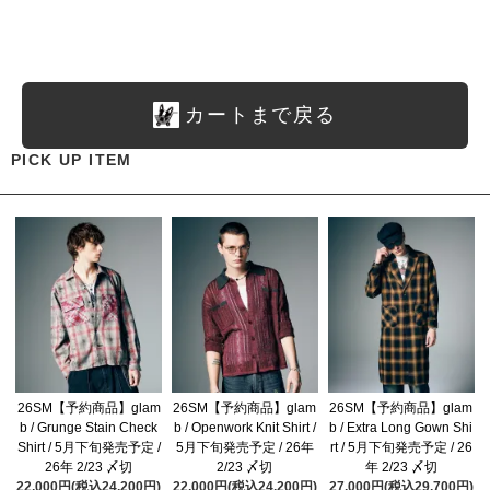
カートまで戻る
PICK UP ITEM
26SM【予約商品】glam
26SM【予約商品】glam
26SM【予約商品】glam
b / Grunge Stain Check
b / Openwork Knit Shirt /
b / Extra Long Gown Shi
Shirt / 5月下旬発売予定 /
5月下旬発売予定 / 26年
rt / 5月下旬発売予定 / 26
26年 2/23 〆切
2/23 〆切
年 2/23 〆切
22,000円(税込24,200円)
22,000円(税込24,200円)
27,000円(税込29,700円)