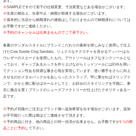
あす。
※
SAMPLEですので若干の仕様変更、寸法変更などある場合がございます。
※
生産の都合上、生産中止・納期が前後する場合がございます。
※
基本的に当店から納期遅れの連絡はしておりませんので納期遅れについては
お手数ですがご連絡ください。
※予約のキャンセルは出来ませんのでご了承下さい。
春夏のサンダルスタイルにブランドこだわりの素材を惜しみなく使用して仕上
げたCow Suede Clog Sandals。リュクスなテクスチャを見せるアッパーはカ
ウレザーのスエードを使用したもの。アウトソールはタフなタンクソールとな
っており、ギャップあるルックを作り上げながらミッドソールにはEVAを用い
てクッション性ある快適な履き心地を実現しています。使い勝手をさらに向上
させるのがメタルバックルをあしらったストラップ。甲に乗せればスリップイ
ンで、かかと側に配せばホールドしてと、お好みのスタイリングを可能に。東
京に拠点を置くブランドのシューズファクトリーが仕上げたクオリティある一
足です。
※
予約〆切後のご注文はブランド側へ追加希望を出す場合がございます。追加
が不可能だった際は後ほどご連絡させて頂きます。
※
予約商品に付き、他の商品との同一決済が出来ません。お手数ですが
1つの商
品ごとに予約
して下さい。