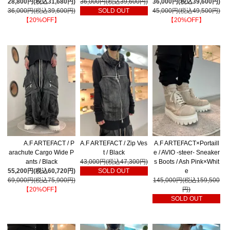
28,800円(税込31,680円)
36,000円(税込39,600円)
36,000円(税込39,600円)
36,000円(税込39,600円)
SOLD OUT
45,000円(税込49,500円)
【20%OFF】
【20%OFF】
A.F ARTEFACT / P
A.F ARTEFACT / Zip Ves
A.F ARTEFACT×Portaill
arachute Cargo Wide P
t / Black
e / AVIO -steer- Sneaker
ants / Black
43,000円(税込47,300円)
s Boots / Ash Pink×Whit
55,200円(税込60,720円)
SOLD OUT
e
69,000円(税込75,900円)
145,000円(税込159,500
【20%OFF】
円)
SOLD OUT