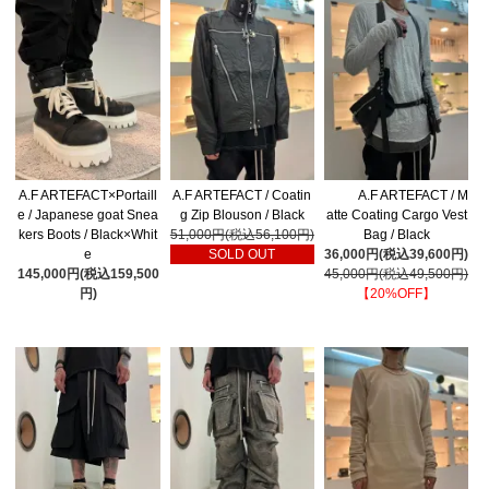
A.F ARTEFACT×Portaill
A.F ARTEFACT / Coatin
A.F ARTEFACT / M
e / Japanese goat Snea
g Zip Blouson / Black
atte Coating Cargo Vest
kers Boots / Black×Whit
51,000円(税込56,100円)
Bag / Black
e
SOLD OUT
36,000円(税込39,600円)
145,000円(税込159,500
45,000円(税込49,500円)
円)
【20%OFF】