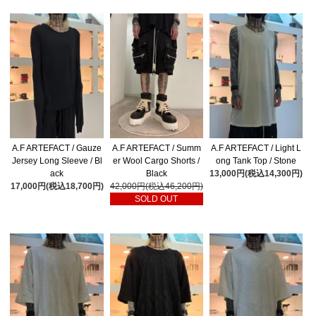
A.F ARTEFACT / Gauze
A.F ARTEFACT / Summ
A.F ARTEFACT / Light L
Jersey Long Sleeve / Bl
er Wool Cargo Shorts /
ong Tank Top / Stone
ack
Black
13,000円(税込14,300円)
17,000円(税込18,700円)
42,000円(税込46,200円)
SOLD OUT