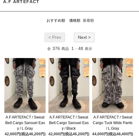
A.F ARTEFACT
おすすめ順
価格順
新着順
< Prev
Next >
376
1
48
全
商品
-
表示
A.F ARTEFACT / Sweat
A.F ARTEFACT / Sweat
A.F ARTEFACT / Sweat
Belt Cargo Sarouel Eas
Belt Cargo Sarouel Eas
Cargo Tuck Wide Pants
y / L.Gray
y / Black
/ L.Gray
42,000円(税込46,200円)
42,000円(税込46,200円)
44,000円(税込48,400円)