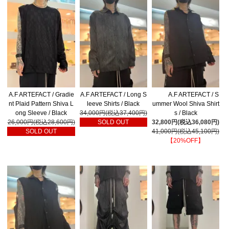
A.F ARTEFACT / Gradie
A.F ARTEFACT / Long S
A.F ARTEFACT / S
nt Plaid Pattern Shiva L
leeve Shirts / Black
ummer Wool Shiva Shirt
ong Sleeve / Black
34,000円(税込37,400円)
s / Black
26,000円(税込28,600円)
SOLD OUT
32,800円(税込36,080円)
SOLD OUT
41,000円(税込45,100円)
【20%OFF】