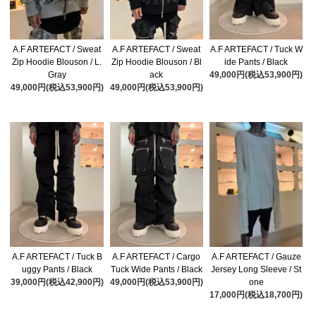
A.F ARTEFACT / Sweat
A.F ARTEFACT / Sweat
A.F ARTEFACT / Tuck W
Zip Hoodie Blouson / L.
Zip Hoodie Blouson / Bl
ide Pants / Black
Gray
ack
49,000円(税込53,900円)
49,000円(税込53,900円)
49,000円(税込53,900円)
A.F ARTEFACT / Tuck B
A.F ARTEFACT / Cargo
A.F ARTEFACT / Gauze
uggy Pants / Black
Tuck Wide Pants / Black
Jersey Long Sleeve / St
39,000円(税込42,900円)
49,000円(税込53,900円)
one
17,000円(税込18,700円)