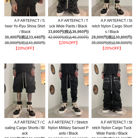
A.F ARTEFACT / S
A.F ARTEFACT / T
A.F ARTEFACT / St
heer Yo-Ryu Shiva Shirt
uck Wide Pants / Black
retch Nylon Cargo Short
/ Black
33,600円(税込36,960円)
s / Black
30,400円(税込33,440円)
42,000円(税込46,200円)
28,000円(税込30,800円)
38,000円(税込41,800円)
【20%OFF】
35,000円(税込38,500円)
【20%OFF】
【20%OFF】
A.F ARTEFACT / C
A.F ARTEFACT / Stretch
A.F ARTEFACT / St
oating Cargo Shorts / Bl
Nylon Military Sarouel P
retch Nylon Cargo Tuck
ack
ants / Black
Wide Pants / Black