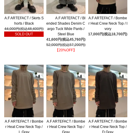
A.F ARTEFACT / Skirts S
A.F ARTEFACT / Bl
A.F ARTEFACT / Bombe
horts / Black
ended Shades Denim C
r Heat Crew Neck Top / I
44,000円(税込48,400円)
argo Tuck Wide Pants /
vory
SOLD OUT
Steel Blue
17,000円(税込18,700円)
41,600円(税込45,760円)
52,000円(税込57,200円)
【20%OFF】
A.F ARTEFACT / Bombe
A.F ARTEFACT / Bombe
A.F ARTEFACT / Bombe
r Heat Crew Neck Top /
r Heat Crew Neck Top /
r Heat Crew Neck Top /
L.Gray
Gray
D.Gray