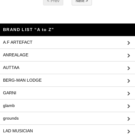
< Prev
Next >
BRAND LIST “A to Z”
A.F ARTEFACT
ANREALAGE
AUTTAA
BERG-MAN LODGE
GARNI
glamb
grounds
LAD MUSICIAN