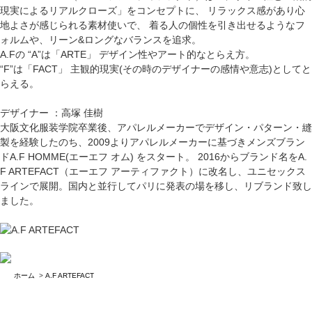
現実によるリアルクローズ」をコンセプトに、 リラックス感があり心
地よさが感じられる素材使いで、 着る人の個性を引き出せるようなフ
ォルムや、リーン&ロングなバランスを追求。
A.Fの “A”は「ARTE」 デザイン性やアート的なとらえ方。
“F”は「FACT」 主観的現実(その時のデザイナーの感情や意志)としてと
らえる。
デザイナー ：高塚 佳樹
大阪文化服装学院卒業後、アパレルメーカーでデザイン・パターン・縫
製を経験したのち、2009よりアパレルメーカーに基づきメンズブラン
ドA.F HOMME(エーエフ オム) をスタート。 2016からブランド名をA.
F ARTEFACT（エーエフ アーティファクト）に改名し、ユニセックス
ラインで展開。国内と並行してパリに発表の場を移し、リブランド致し
ました。
ホーム
>
A.F ARTEFACT