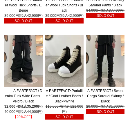
er Wool Tuck Shorts / L.
er Wool Tuck Shorts / Bl
Sarouel Pants / Black
Beige
ack
34,000円(税込37,400円)
39,000円(税込42,900円)
39,000円(税込42,900円)
SOLD OUT
SOLD OUT
SOLD OUT
A.F ARTEFACT / D
A.F ARTEFACT×Portaill
A.F ARTEFACT / Sweat
enim Tuck Wide Pants_
e / Goat Leather Boots /
Cargo Sarouel Skinny /
Velcro / Black
Black×White
Black
32,000円(税込35,200円)
110,000円(税込121,000
29,000円(税込31,900円)
40,000円(税込44,000円)
円)
SOLD OUT
【20%OFF】
SOLD OUT