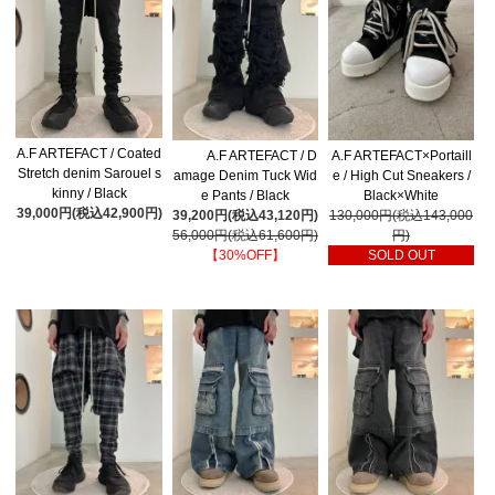
A.F ARTEFACT / Coated
A.F ARTEFACT / D
A.F ARTEFACT×Portaill
Stretch denim Sarouel s
amage Denim Tuck Wid
e / High Cut Sneakers /
kinny / Black
e Pants / Black
Black×White
39,000円(税込42,900円)
39,200円(税込43,120円)
130,000円(税込143,000
56,000円(税込61,600円)
円)
【30%OFF】
SOLD OUT