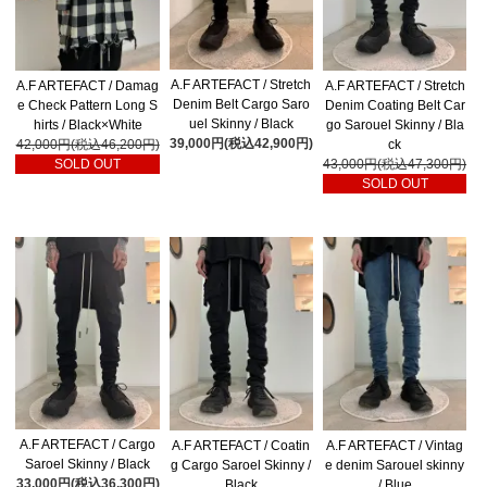
A.F ARTEFACT / Stretch
A.F ARTEFACT / Damag
A.F ARTEFACT / Stretch
Denim Belt Cargo Saro
e Check Pattern Long S
Denim Coating Belt Car
uel Skinny / Black
hirts / Black×White
go Sarouel Skinny / Bla
39,000円(税込42,900円)
42,000円(税込46,200円)
ck
SOLD OUT
43,000円(税込47,300円)
SOLD OUT
A.F ARTEFACT / Cargo
A.F ARTEFACT / Coatin
A.F ARTEFACT / Vintag
Saroel Skinny / Black
g Cargo Saroel Skinny /
e denim Sarouel skinny
33,000円(税込36,300円)
Black
/ Blue