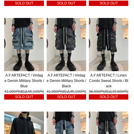
SOLD OUT
SOLD OUT
SOLD OUT
A.F ARTEFACT / Vintag
A.F ARTEFACT / Vintag
A.F ARTEFACT / Linen
e Denim Military Shorts /
e Denim Military Shorts /
Combi Sweat Shorts / Bl
Blue
Black
ack
41,000円(税込45,100円)
41,000円(税込45,100円)
36,000円(税込39,600円)
SOLD OUT
SOLD OUT
SOLD OUT