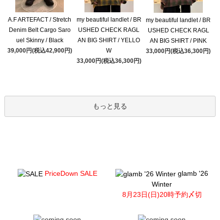
A.F ARTEFACT / Stretch
my beautiful landlet / BR
my beautiful landlet / BR
Denim Belt Cargo Saro
USHED CHECK RAGL
USHED CHECK RAGL
uel Skinny / Black
AN BIG SHIRT / YELLO
AN BIG SHIRT / PINK
39,000円(税込42,900円)
W
33,000円(税込36,300円)
33,000円(税込36,300円)
もっと見る
PriceDown SALE
glamb '26
Winter
8月23日(日)20時予約〆切