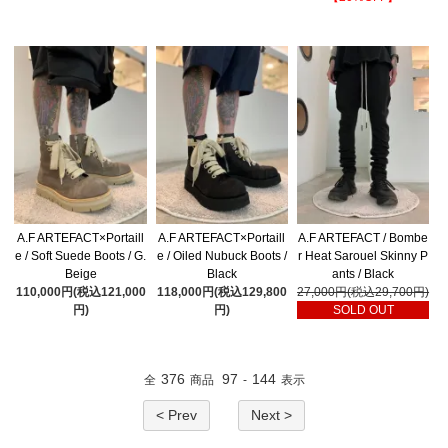
A.F ARTEFACT×Portaill
A.F ARTEFACT×Portaill
A.F ARTEFACT / Bombe
e / Soft Suede Boots / G.
e / Oiled Nubuck Boots /
r Heat Sarouel Skinny P
Beige
Black
ants / Black
110,000円(税込121,000
118,000円(税込129,800
27,000円(税込29,700円)
円)
円)
SOLD OUT
376
97
144
全
商品
-
表示
< Prev
Next >