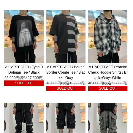
A.F ARTEFACT / Type B
A.F ARTEFACT / Bound
A.F ARTEFACT / Yoroke
Dolman Tee / Black
Border Combi Tee / Blac
Check Hoodie Shirts / Bl
25,000円(税込27,500円)
k×L.Gray
ack×Gray×White
SOLD OUT
18,000円(税込19,800円)
48,000円(税込52,800円)
SOLD OUT
SOLD OUT