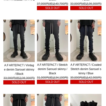
37,000円(税込40,700円)
33,000円(税込36,300円)
SOLD OUT
SOLD OUT
A.F ARTEFACT / Stretch
A.F ARTEFACT / Coated
A.F ARTEFACT / Vintag
denim Sarouel skinny /
Stretch denim Sarouel s
e denim Sarouel skinny
Black
kinny / Blue
/ Black
31,000円(税込34,100円)
39,000円(税込42,900円)
33,000円(税込36,300円)
SOLD OUT
SOLD OUT
SOLD OUT