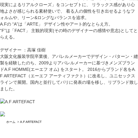
現実によるリアルクローズ」をコンセプトに、 リラックス感があり心
地よさが感じられる素材使いで、 着る人の個性を引き出せるようなフ
ォルムや、リーン&ロングなバランスを追求。
A.Fの “A”は「ARTE」 デザイン性やアート的なとらえ方。
“F”は「FACT」 主観的現実(その時のデザイナーの感情や意志)としてと
らえる。
デザイナー ：高塚 佳樹
大阪文化服装学院卒業後、アパレルメーカーでデザイン・パターン・縫
製を経験したのち、2009よりアパレルメーカーに基づきメンズブラン
ドA.F HOMME(エーエフ オム) をスタート。 2016からブランド名をA.
F ARTEFACT（エーエフ アーティファクト）に改名し、ユニセックス
ラインで展開。国内と並行してパリに発表の場を移し、リブランド致し
ました。
ホーム
>
A.F ARTEFACT