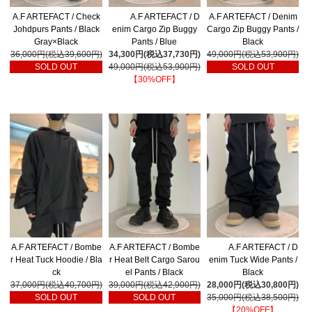
A.F ARTEFACT / Check
A.F ARTEFACT / D
A.F ARTEFACT / Denim
Johdpurs Pants / Black
enim Cargo Zip Buggy
Cargo Zip Buggy Pants /
Gray×Black
Pants / Blue
Black
36,000円(税込39,600円)
34,300円(税込37,730円)
49,000円(税込53,900円)
SOLD OUT
49,000円(税込53,900円)
SOLD OUT
【30%OFF】
A.F ARTEFACT / Bombe
A.F ARTEFACT / Bombe
A.F ARTEFACT / D
r Heat Tuck Hoodie / Bla
r Heat Belt Cargo Sarou
enim Tuck Wide Pants /
ck
el Pants / Black
Black
37,000円(税込40,700円)
39,000円(税込42,900円)
28,000円(税込30,800円)
SOLD OUT
SOLD OUT
35,000円(税込38,500円)
【20%OFF】