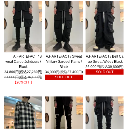
A.F ARTEFACT / S
A.F ARTEFACT / Sweat
A.F ARTEFACT / Belt Ca
weat Cargo Johdpurs /
Military Sarouel Pants /
rgo Sweat Wide / Black
Black
Black
36,000円(税込39,600円)
24,800円(税込27,280円)
34,000円(税込37,400円)
SOLD OUT
31,000円(税込34,100円)
SOLD OUT
【20%OFF】