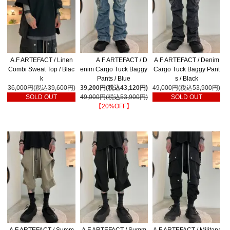
A.F ARTEFACT / Linen
A.F ARTEFACT / D
A.F ARTEFACT / Denim
Combi Sweat Top / Blac
enim Cargo Tuck Baggy
Cargo Tuck Baggy Pant
k
Pants / Blue
s / Black
36,000円(税込39,600円)
39,200円(税込43,120円)
49,000円(税込53,900円)
SOLD OUT
49,000円(税込53,900円)
SOLD OUT
【20%OFF】
A.F ARTEFACT / Summ
A.F ARTEFACT / Summ
A.F ARTEFACT / Military