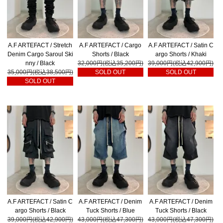
A.F ARTEFACT / Stretch
A.F ARTEFACT / Cargo
A.F ARTEFACT / Satin C
Denim Cargo Saroul Ski
Shorts / Black
argo Shorts / Khaki
nny / Black
32,000円(税込35,200円)
39,000円(税込42,900円)
35,000円(税込38,500円)
SOLD OUT
SOLD OUT
SOLD OUT
A.F ARTEFACT / Satin C
A.F ARTEFACT / Denim
A.F ARTEFACT / Denim
argo Shorts / Black
Tuck Shorts / Blue
Tuck Shorts / Black
39,000円(税込42,900円)
43,000円(税込47,300円)
43,000円(税込47,300円)