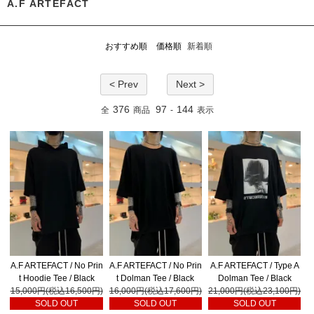
A.F ARTEFACT
おすすめ順
価格順
新着順
< Prev
Next >
376
97
144
全
商品
-
表示
A.F ARTEFACT / No Prin
A.F ARTEFACT / No Prin
A.F ARTEFACT / Type A
t Hoodie Tee / Black
t Dolman Tee / Black
Dolman Tee / Black
15,000円(税込16,500円)
16,000円(税込17,600円)
21,000円(税込23,100円)
SOLD OUT
SOLD OUT
SOLD OUT