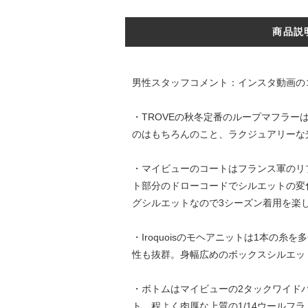
商品説
男性スタッフコメント：インスタ動画の
・TROVEの秋冬定番のループマフラ
のはもちろんのこと、ラクジュアリーな
・マイビューのコートはフランス軍のリ
ト部分のドローコードでシルエットの変
グシルエットなので3シーズン着用を楽
・Iroquoisのモヘアニットは1本
性も抜群。身幅広めのボックスシルエット。
・ボトムはマイビューの2タックワイド
ト。程よく肉厚な上質の1/14ウールフ