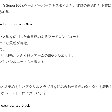
なSuper100’sウールビーバーテキスタイルと、抜群の保温性と毛
き心地。
e long hoodie / Olive
バス地を使用した重量感のあるフードロングコート。
ライな質感が特徴。
に。
り、身幅が大きく極太アームのBIGシルエット。
プしたシルエットも出来ます。
糸と絣染めをしたアクリルスラブ糸を組み合わせ多色のタイダイを表現
らかいニットに仕上げています。
e easy pants / Black