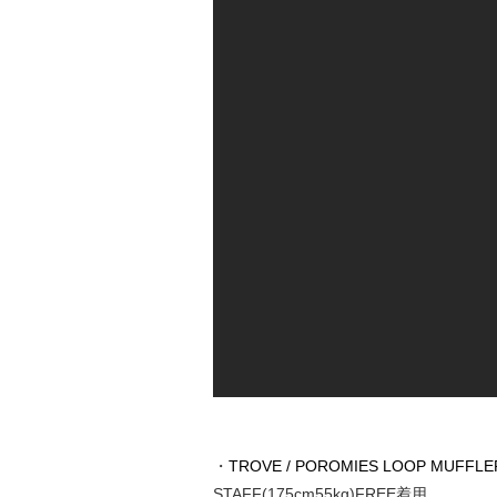
・
TROVE / POROMIES LOOP MUFFLE
STAFF(175cm55kg)FREE着用