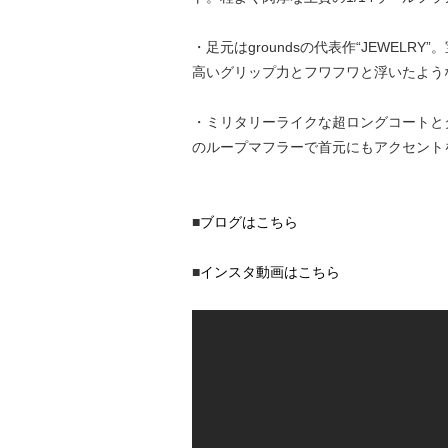
・足元はgroundsの代表作“JEWE
高いグリップ力とフワフワと浮いたよう
・ミリタリーライクな超ロングコートと
のループマフラーで首元にもアクセント
■
ブログはこちら
■
インスタ動画はこちら