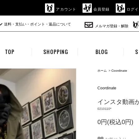
アカウント
会員登録
ログイ
送料・支払い・ポイント・返品について
メルマガ登録・解除
TOP
SHOPPING
BLOG
S
ホーム
>
Coordinate
Coordinate
インスタ動画から
0210110*
0円(税込0円)