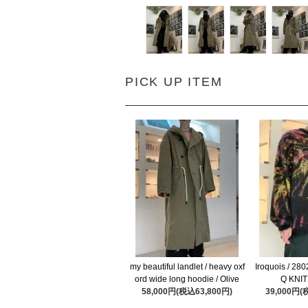
PICK UP ITEM
my beautiful landlet / heavy oxf
Iroquois / 2
ord wide long hoodie / Olive
Q KNIT
58,000円(税込63,800円)
39,000円(