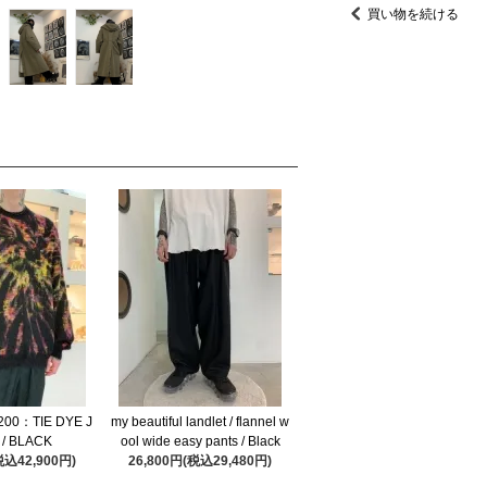
買い物を続ける
80200：TIE DYE J
my beautiful landlet / flannel w
 / BLACK
ool wide easy pants / Black
税込42,900円)
26,800円(税込29,480円)