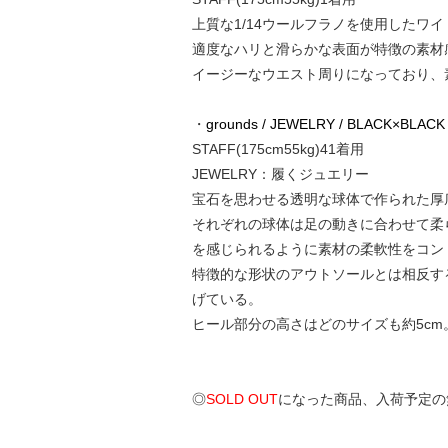
上質な1/14ウールフラノを使用したワ
適度なハリと滑らかな表面が特徴の素材
イージーなウエスト周りになっており、
・
grounds / JEWELRY / BLACK×BLACK
STAFF(175cm55kg)41着用
JEWELRY：履くジュエリー
宝石を思わせる透明な球体で作られた厚
それぞれの球体は足の動きに合わせて柔
を感じられるように素材の柔軟性をコン
特徴的な形状のアウトソールとは相反す
げている。
ヒール部分の高さはどのサイズも約5c
◎
SOLD OUT
になった商品、入荷予定の