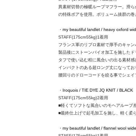
異素材切替の極暖ループマフラー。滑らか
の特殊ボアを使用。ボリューム抜群の巻
・
my beautiful landlet / heavy oxford wid
STAFF(175cm55kg)1着用
フランス軍のリプロ素材で厚手のキャン
製品後にストーンバイオ加工を施したド
タフで使い込む程に風合いの出る素材感
インパクトのある超ロング丈になってお
腰回りのドローコードを絞る事でシェイ
・
Iroquois / TIE DYE JQ KNIT / BLACK
STAFF(175cm55kg)2着用
■軽くてソフトな風合いのモヘアループ
■最終仕上げで起毛加工を施し、軽く柔
・
my beautiful landlet / flannel wool wid
STAFF(175cm55kg)1着用