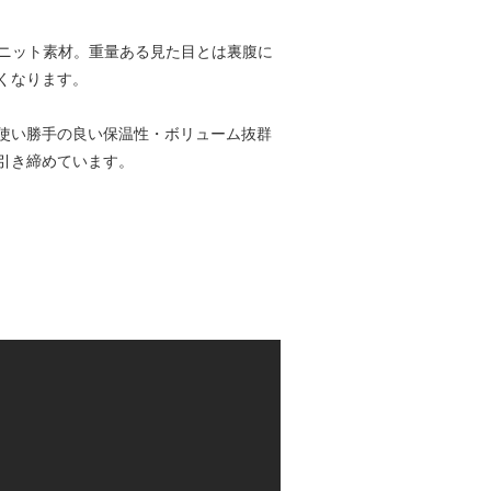
ルのニット素材。重量ある見た目とは裏腹に
くなります。
使い勝手の良い保温性・ボリューム抜群
引き締めています。