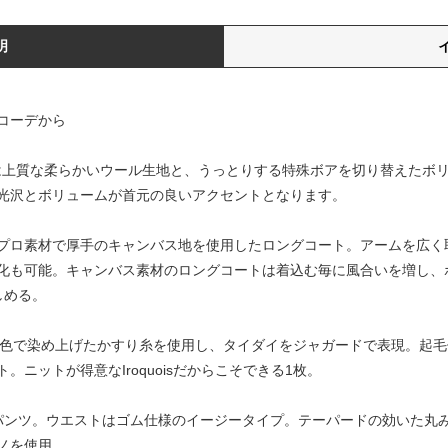
明
コーデから
ーは上質な柔らかいウール生地と、うっとりする特殊ボアを切り替えたボ
光沢とボリュームが首元の良いアクセントとなります。
プロ素材で厚手のキャンバス地を使用したロングコート。アームを広く
化も可能。キャンバス素材のロングコートは着込む毎に風合いを増し、
しめる。
の糸を多色で染め上げたかすり糸を使用し、タイダイをジャガードで表現。
ニットが得意なIroquoisだからこそできる1枚。
パンツ。ウエストはゴム仕様のイージータイプ。テーパードの効いた丸
ラノを使用。