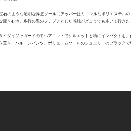
LRY”。宝石のような透明な厚底ソールにアッパーはミニマルなポリエステ
な履き心地。歩行の際のプチプチとした感触がどこまでも歩いて行きた
タイダイジャガードのモヘアニットでシルエットと柄にインパクトを。
を置き、バルーンパンツ、ボリュームソールのジュエリーのブラックで