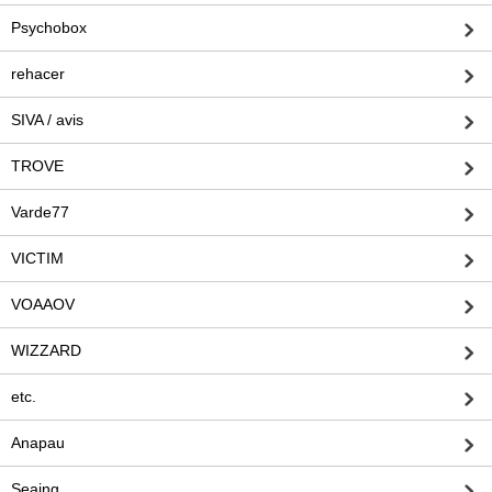
Psychobox
rehacer
SIVA / avis
TROVE
Varde77
VICTIM
VOAAOV
WIZZARD
etc.
Anapau
Seaing