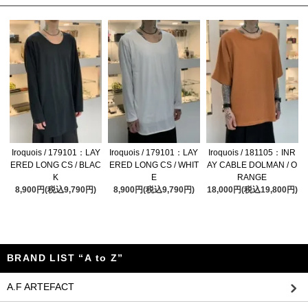
Iroquois / 179101：LAY
Iroquois / 179101：LAY
Iroquois / 181105：INR
ERED LONG CS / BLAC
ERED LONG CS / WHIT
AY CABLE DOLMAN / O
K
E
RANGE
8,900円(税込9,790円)
8,900円(税込9,790円)
18,000円(税込19,800円)
BRAND LIST “A to Z”
A.F ARTEFACT