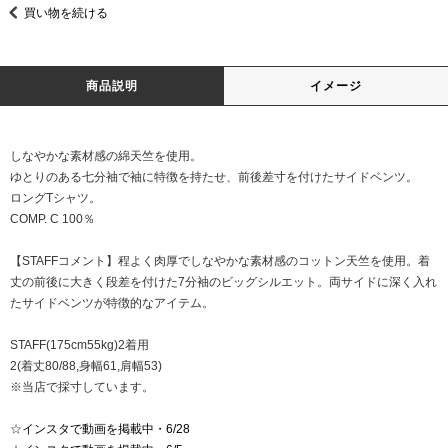
買い物を続ける
商品説明
イメージ
しなやかな素材感の綿天竺を使用。
ゆとりのある七分袖で袖に特徴を持たせ、前後差寸を付けたサイドベンツ。
ロングTシャツ。
COMP. C 100％
【STAFFコメント】程よく肉厚でしなやかな素材感のコットン天竺を使用。着
丈の前後に大きく段差を付けた7分袖のビッグシルエット。両サイドに深く入れ
たサイドベンツが特徴的なアイテム。
STAFF(175cm55kg)2着用
2(着丈80/88,身幅61,肩幅53)
※当店で採寸しています。
☆
インスタで動画を掲載中・6/28