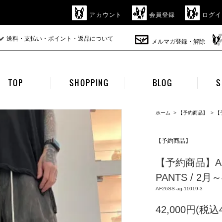
アカウント
会員登録
ログイ
送料・支払い・ポイント・返品について
メルマガ登録・解除
TOP
SHOPPING
BLOG
S
ホーム
>
【予約商品】
>
【
【予約商品】
【予約商品】A.F 
PANTS / 2月
AF26SS-ag-11019-3
42,000円(税込4