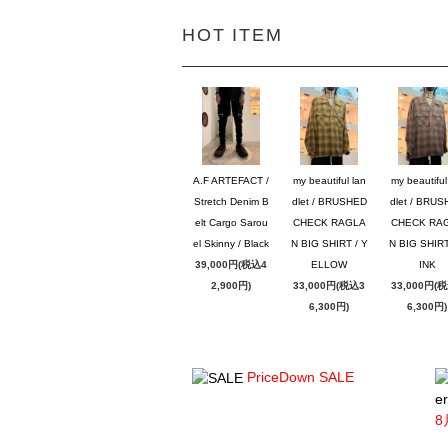
HOT ITEM
A.F ARTEFACT /
my beautiful lan
my beautiful
Stretch Denim B
dlet / BRUSHED
dlet / BRU
elt Cargo Sarou
CHECK RAGLA
CHECK RA
el Skinny / Black
N BIG SHIRT / Y
N BIG SHIRT
39,000円(税込4
ELLOW
INK
2,900円)
33,000円(税込3
33,000円(
6,300円)
6,300円)
PriceDown SALE
er
8