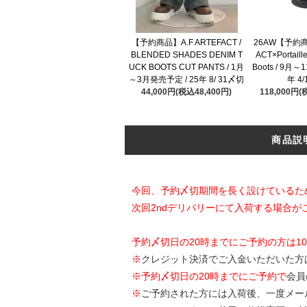
【予約商品】A.F ARTEFACT /
26AW【予約商品
BLENDED SHADES DENIM T
ACT×Portaille
UCK BOOTS CUT PANTS / 1月
Boots / 9月
～3月発売予定 / 25年 8/ 31〆切
年 4
44,000円(税込48,400円)
118,000円(
商品説
今回、予約〆切期間を長く設けているた
次回2ndデリバリーにて入荷する場合が
予約〆切日の20時までにご予約の方は1
※
クレジット決済でご入金いただいた方
※
予約〆切日の20時までにご予約で
会員
※
ご予約された方には入荷後、一度メー