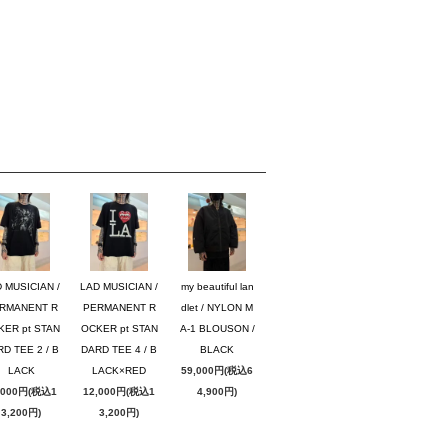
 MUSICIAN /
LAD MUSICIAN /
my beautiful lan
RMANENT R
PERMANENT R
dlet / NYLON M
KER pt STAN
OCKER pt STAN
A-1 BLOUSON /
D TEE 2 / B
DARD TEE 4 / B
BLACK
LACK
LACK×RED
59,000円(税込6
,000円(税込1
12,000円(税込1
4,900円)
3,200円)
3,200円)