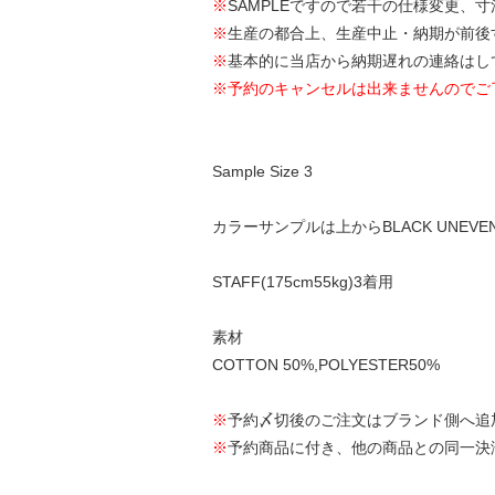
※
SAMPLEですので若干の仕様変更、
※
生産の都合上、生産中止・納期が前後
※
基本的に当店から納期遅れの連絡はし
※予約のキャンセルは出来ませんのでご
Sample Size 3
カラーサンプルは上からBLACK UNEVEN D
STAFF(175cm55kg)3着用
素材
COTTON 50%,POLYESTER50%
※
予約〆切後のご注文はブランド側へ追
※
予約商品に付き、他の商品との同一決