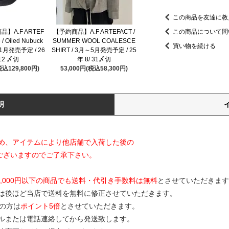
この商品を友達に教
】A.F ARTEF
【予約商品】A.F ARTEFACT /
この商品について問
 / Oiled Nubuck
SUMMER WOOL COALESCE
買い物を続ける
～11月発売予定 / 26
SHIRT / 3月～5月発売予定 / 25
/12 〆切
年 8/ 31〆切
税込129,800円)
53,000円(税込58,300円)
明
め、アイテムにより他店舗で入荷した後の
ございますのでご了承下さい。
0,000円以下の商品でも送料・代引き手数料は無料
とさせていただきます
は後ほど当店で送料を無料に修正させていただきます。
の方は
ポイント5倍
とさせていただきます。
ルまたは電話連絡してから発送致します。