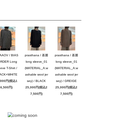
AAOV / BIAS
prasthana / 基層
prasthana / 基層
RDER Long
long sleeve_01
long sleeve_01
eve T-Shirt /
(MATERIAL_A:w
(MATERIAL_A:w
ACK×WHITE
ashable wool jer
ashable wool jer
,000円(税込1
sey) / BLACK
sey) / GREIGE
6,500円)
25,000円(税込2
25,000円(税込2
7,500円)
7,500円)