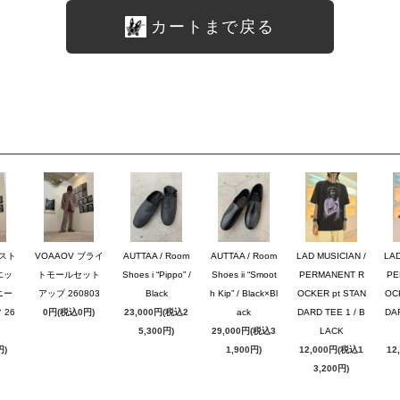
カートまで戻る
のスト
VOAAOV ブライ
AUTTAA / Room
AUTTAA / Room
LAD MUSICIAN /
LAD
エッ
トモールセット
Shoes i “Pippo” /
Shoes ii “Smoot
PERMANENT R
PE
ニー
アップ 260803
Black
h Kip” / Black×Bl
OCKER pt STAN
OC
26
0円(税込0円)
23,000円(税込2
ack
DARD TEE 1 / B
DAR
5,300円)
29,000円(税込3
LACK
円)
1,900円)
12,000円(税込1
12
3,200円)