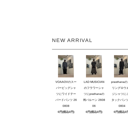
NEW ARRIVAL
VOAAOVのスー
LAD MUSICIAN
prasthana
パービッグシャ
のフラワーシャ
リングロウ
ツにワイドテー
ツにprathanaの
ジシャツに
パードパンツ 26
袴バルーン 2608
タックパンツ 
0808
06
0804
0円(税込0円)
0円(税込0円)
0円(税込0