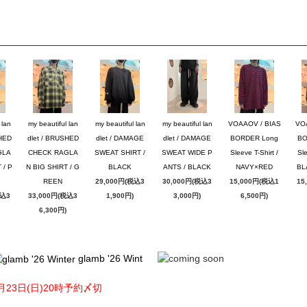
 lan
my beautiful lan
my beautiful lan
my beautiful lan
VOAAOV / BIAS
VO
SHED
dlet / BRUSHED
dlet / DAMAGE
dlet / DAMAGE
BORDER Long
BO
GLA
CHECK RAGLA
SWEAT SHIRT /
SWEAT WIDE P
Sleeve T-Shirt /
Sle
 / P
N BIG SHIRT / G
BLACK
ANTS / BLACK
NAVY×RED
BL
REEN
29,000円(税込3
30,000円(税込3
15,000円(税込1
15
税込3
33,000円(税込3
1,900円)
3,000円)
6,500円)
6,300円)
glamb '26 Wint
月23日(日)20時予約〆切