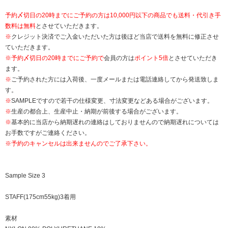
予約〆切日の20時までにご予約の方は10,000円以下の商品でも送料・代引き手
数料は無料
とさせていただきます。
※
クレジット決済でご入金いただいた方は後ほど当店で送料を無料に修正させ
ていただきます。
※
予約〆切日の20時までにご予約で
会員の方は
ポイント5倍
とさせていただき
ます。
※
ご予約された方には入荷後、一度メールまたは電話連絡してから発送致しま
す。
※
SAMPLEですので若干の仕様変更、寸法変更などある場合がございます。
※
生産の都合上、生産中止・納期が前後する場合がございます。
※
基本的に当店から納期遅れの連絡はしておりませんので納期遅れについては
お手数ですがご連絡ください。
※予約のキャンセルは出来ませんのでご了承下さい。
Sample Size 3
STAFF(175cm55kg)3着用
素材