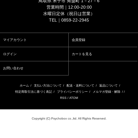
鳥取県 米子市 角盤町 1－27－6
営業時間｜12:00-20:00
水曜日定休（祝日は営業）
TEL｜0859-22-2945
マイアカウント
会員登録
ログイン
カートを見る
お問い合わせ
ホーム
/
支払い方法について
/
配送・送料について
/
返品について
/
特定商取引法に基づく表記
/
プライバシーポリシー
/
メルマガ登録・解除
/ /
RSS
/
ATOM
Copyright (C) Psychobox co.,ltd. All Rights Reserved.