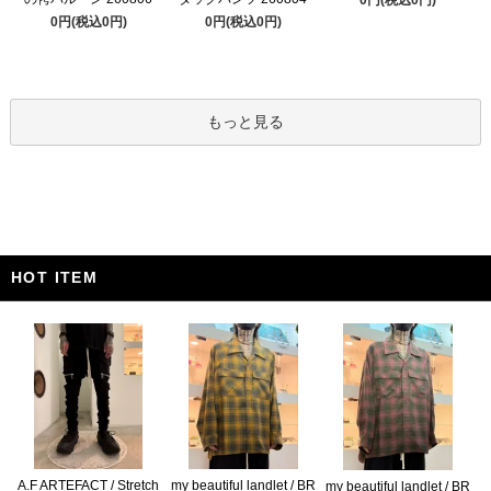
0円(税込0円)
0円(税込0円)
もっと見る
HOT ITEM
A.F ARTEFACT / Stretch
my beautiful landlet / BR
my beautiful landlet / BR