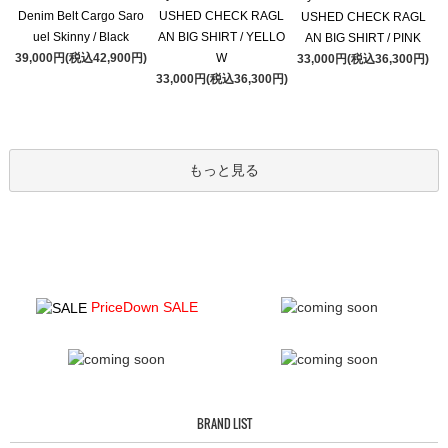
Denim Belt Cargo Saro
USHED CHECK RAGL
USHED CHECK RAGL
uel Skinny / Black
AN BIG SHIRT / YELLO
AN BIG SHIRT / PINK
39,000円(税込42,900円)
W
33,000円(税込36,300円)
33,000円(税込36,300円)
もっと見る
PriceDown SALE
BRAND LIST