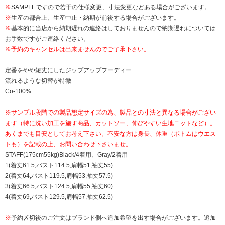
※
SAMPLEですので若干の仕様変更、寸法変更などある場合がございます。
※
生産の都合上、生産中止・納期が前後する場合がございます。
※
基本的に当店から納期遅れの連絡はしておりませんので納期遅れについては
お手数ですがご連絡ください。
※予約のキャンセルは出来ませんのでご了承下さい。
定番をやや短丈にしたジップアップフーディー
流れるような切替が特徴
Co-100%
※サンプル段階での製品想定サイズの為、製品との寸法と異なる場合がござい
ます（特に洗い加工を施す商品、カットソー、伸びやすい生地ニットなど）。
あくまでも目安としてお考え下さい。不安な方は身長、体重（ボトムはウエス
トも）を記載の上、お問い合わせ下さいませ。
STAFF(175cm55kg)Black/4着用、Gray/2着用
1(着丈61.5,バスト114.5,肩幅51,袖丈55)
2(着丈64,バスト119.5,肩幅53,袖丈57.5)
3(着丈66.5,バスト124.5,肩幅55,袖丈60)
4(着丈69,バスト129.5,肩幅57,袖丈62.5)
※
予約〆切後のご注文はブランド側へ追加希望を出す場合がございます。追加