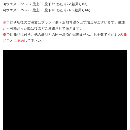
3(ウエスト72～87,股上32,股下75,わたり72,裾周り63)
4(ウエスト75～90,股上33,股下78,わたり74.5,裾周り66)
※
予約〆切後のご注文はブランド側へ追加希望を出す場合がございます。追加
が不可能だった際は後ほどご連絡させて頂きます。
※
予約商品に付き、他の商品との同一決済が出来ません。お手数ですが
1つの商
品ごとに予約
して下さい。