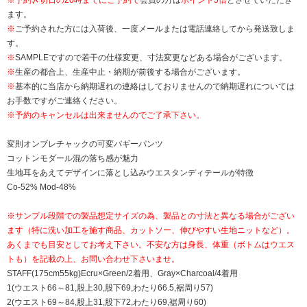
ます。
※
ご予約された方には入荷後、一度メールまたは電話連絡してから発送致しま
す。
※
SAMPLEですので若干の仕様変更、寸法変更などある場合がございます。
※
生産の都合上、生産中止・納期が前後する場合がございます。
※
基本的に当店から納期遅れの連絡はしておりませんので納期遅れについては
お手数ですがご連絡ください。
※予約のキャンセルは出来ませんのでご了承下さい。
変則オンブレチャックの可変バギーパンツ
コットンモダール混の落ち感が魅力
生地耳をあえてデザインに落とし込みウエスタンディテールが特徴
Co-52% Mod-48%
※サンプル段階での製品想定サイズの為、製品との寸法と異なる場合がござい
ます（特に洗い加工を施す商品、カットソー、伸びやすい生地ニットなど）。
あくまでも目安としてお考え下さい。不安な方は身長、体重（ボトムはウエス
トも）を記載の上、お問い合わせ下さいませ。
STAFF(175cm55kg)Ecru×Green/2着用、Gray×Charcoal/4着用
1(ウエスト66～81,股上30,股下69,わたり66.5,裾周り57)
2(ウエスト69～84,股上31,股下72,わたり69,裾周り60)