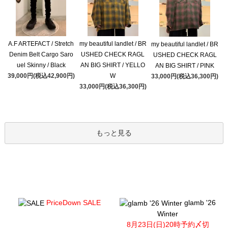
A.F ARTEFACT / Stretch
my beautiful landlet / BR
my beautiful landlet / BR
Denim Belt Cargo Saro
USHED CHECK RAGL
USHED CHECK RAGL
uel Skinny / Black
AN BIG SHIRT / YELLO
AN BIG SHIRT / PINK
39,000円(税込42,900円)
W
33,000円(税込36,300円)
33,000円(税込36,300円)
もっと見る
PriceDown SALE
glamb '26
Winter
8月23日(日)20時予約〆切