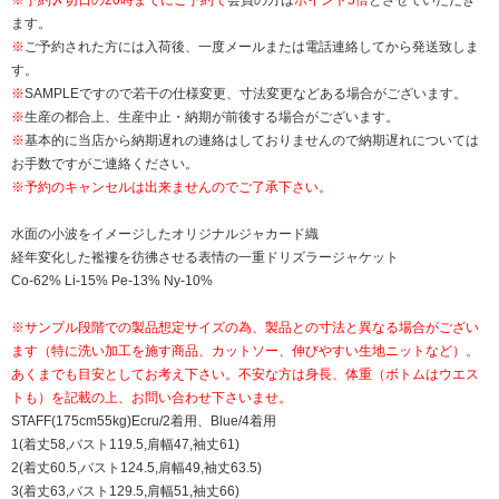
ます。
※
ご予約された方には入荷後、一度メールまたは電話連絡してから発送致しま
す。
※
SAMPLEですので若干の仕様変更、寸法変更などある場合がございます。
※
生産の都合上、生産中止・納期が前後する場合がございます。
※
基本的に当店から納期遅れの連絡はしておりませんので納期遅れについては
お手数ですがご連絡ください。
※予約のキャンセルは出来ませんのでご了承下さい。
水面の小波をイメージしたオリジナルジャカード織
経年変化した襤褸を彷彿させる表情の一重ドリズラージャケット
Co-62% Li-15% Pe-13% Ny-10%
※サンプル段階での製品想定サイズの為、製品との寸法と異なる場合がござい
ます（特に洗い加工を施す商品、カットソー、伸びやすい生地ニットなど）。
あくまでも目安としてお考え下さい。不安な方は身長、体重（ボトムはウエス
トも）を記載の上、お問い合わせ下さいませ。
STAFF(175cm55kg)Ecru/2着用、Blue/4着用
1(着丈58,バスト119.5,肩幅47,袖丈61)
2(着丈60.5,バスト124.5,肩幅49,袖丈63.5)
3(着丈63,バスト129.5,肩幅51,袖丈66)