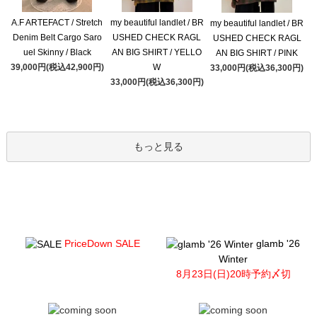
A.F ARTEFACT / Stretch
my beautiful landlet / BR
my beautiful landlet / BR
Denim Belt Cargo Saro
USHED CHECK RAGL
USHED CHECK RAGL
uel Skinny / Black
AN BIG SHIRT / YELLO
AN BIG SHIRT / PINK
39,000円(税込42,900円)
W
33,000円(税込36,300円)
33,000円(税込36,300円)
もっと見る
PriceDown SALE
glamb '26
Winter
8月23日(日)20時予約〆切