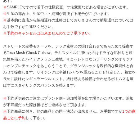
あす。
※
SAMPLEですので若干の仕様変更、寸法変更などある場合がございます。
※
生産の都合上、生産中止・納期が前後する場合がございます。
※
基本的に当店から納期遅れの連絡はしておりませんので納期遅れについては
お手数ですがご連絡ください。
※予約のキャンセルは出来ませんのでご了承下さい。
ストリートの定番モチーフを、テック素材との掛け合わせであらためて提案す
るTech Mesh Check Cutsew。テキスタイルに用いたのはドライな肌触りと通
気性を備えたハイテクメッシュ生地。そこへレトロなカラーリングのオリジナ
ルオンブレチェックをあしらうことで、グランジルックを現代的な機能性と合
わせて提案します。サイジングは半袖Tシャツを重ねることも想定した、着丈を
長めに設けたレギュラーシルエット。抜け感ある輪郭は合わせるボトムスを選
ばずにスタイリングのバランスを整えます。
※
予約〆切後のご注文はブランド側へ追加希望を出す場合がございます。追加
が不可能だった際は後ほどご連絡させて頂きます。
※
予約商品に付き、他の商品との同一決済が出来ません。お手数ですが
1つの商
品ごとに予約
して下さい。