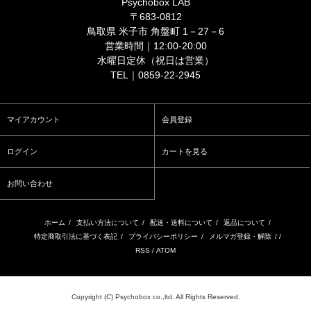
Psychobox LAB
〒683-0812
鳥取県 米子市 角盤町 1－27－6
営業時間｜12:00-20:00
水曜日定休（祝日は営業）
TEL｜0859-22-2945
マイアカウント
会員登録
ログイン
カートを見る
お問い合わせ
ホーム
/
支払い方法について
/
配送・送料について
/
返品について
/
特定商取引法に基づく表記
/
プライバシーポリシー
/
メルマガ登録・解除
/ /
RSS
/
ATOM
Copyright (C) Psychobox co.,ltd. All Rights Reserved.