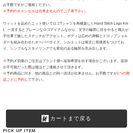
お手数ですがご連絡ください。
※予約のキャンセルは出来ませんのでご了承下さい。
ウィットを込めたニット使いでロゴTシャツを再構築したHand Stitch Logo Kni
t。一見するとプレーンなロゴアイテムながら、文字の輪郭に目をやると職人が
手仕事で施したステッチがアクセント。ボディは広めの身幅とドロップショル
ダーを組み合わせたオーバーサイズ。シルエットは裾丈に前後差をつけてお
り、シンプルなスタイリングでも変化のある輪郭を生み出します。
※
予約〆切後のご注文はブランド側へ追加希望を出す場合がございます。追加
が不可能だった際は後ほどご連絡させて頂きます。
※
予約商品に付き、他の商品との同一決済が出来ません。お手数ですが
1つの商
品ごとに予約
して下さい。
カートまで戻る
PICK UP ITEM