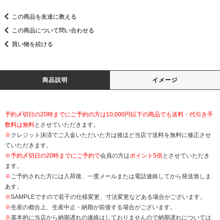
この商品を友達に教える
この商品について問い合わせる
買い物を続ける
商品説明
イメージ
予約〆切日の20時までにご予約の方は10,000円以下の商品でも送料・代引き手
数料は無料
とさせていただきます。
※
クレジット決済でご入金いただいた方は後ほど当店で送料を無料に修正させ
ていただきます。
※
予約〆切日の20時までにご予約で
会員の方は
ポイント5倍
とさせていただき
ます。
※
ご予約された方には入荷後、一度メールまたは電話連絡してから発送致しま
あす。
※
SAMPLEですので若干の仕様変更、寸法変更などある場合がございます。
※
生産の都合上、生産中止・納期が前後する場合がございます。
※
基本的に当店から納期遅れの連絡はしておりませんので納期遅れについては