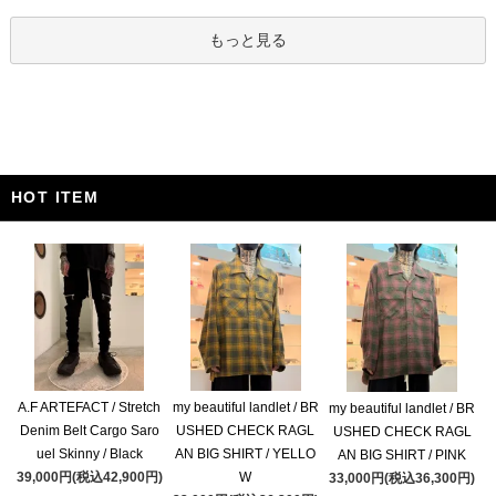
もっと見る
HOT ITEM
A.F ARTEFACT / Stretch
my beautiful landlet / BR
my beautiful landlet / BR
Denim Belt Cargo Saro
USHED CHECK RAGL
USHED CHECK RAGL
uel Skinny / Black
AN BIG SHIRT / YELLO
AN BIG SHIRT / PINK
39,000円(税込42,900円)
W
33,000円(税込36,300円)