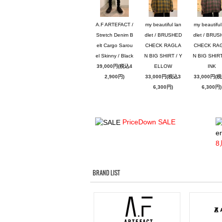
A.F ARTEFACT /
my beautiful lan
my beautiful
Stretch Denim B
dlet / BRUSHED
dlet / BRU
elt Cargo Sarou
CHECK RAGLA
CHECK RA
el Skinny / Black
N BIG SHIRT / Y
N BIG SHIRT
39,000円(税込4
ELLOW
INK
2,900円)
33,000円(税込3
33,000円(
6,300円)
6,300円)
PriceDown SALE
er
8
BRAND LIST