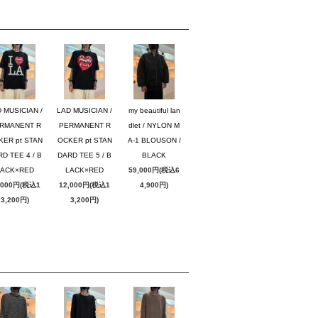
 MUSICIAN /
LAD MUSICIAN /
my beautiful lan
RMANENT R
PERMANENT R
dlet / NYLON M
KER pt STAN
OCKER pt STAN
A-1 BLOUSON /
D TEE 4 / B
DARD TEE 5 / B
BLACK
LACK×RED
LACK×RED
59,000円(税込6
,000円(税込1
12,000円(税込1
4,900円)
3,200円)
3,200円)