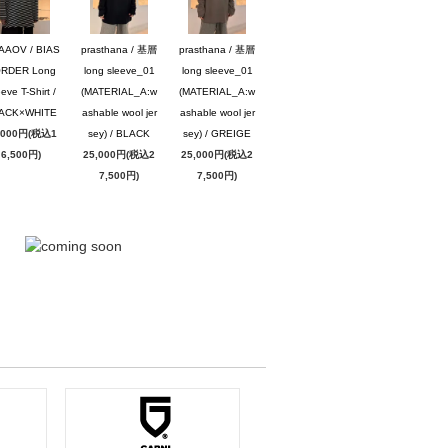
AAOV / BIAS
prasthana / 基層
prasthana / 基層
RDER Long
long sleeve_01
long sleeve_01
eve T-Shirt /
(MATERIAL_A:w
(MATERIAL_A:w
ACK×WHITE
ashable wool jer
ashable wool jer
,000円(税込1
sey) / BLACK
sey) / GREIGE
6,500円)
25,000円(税込2
25,000円(税込2
7,500円)
7,500円)