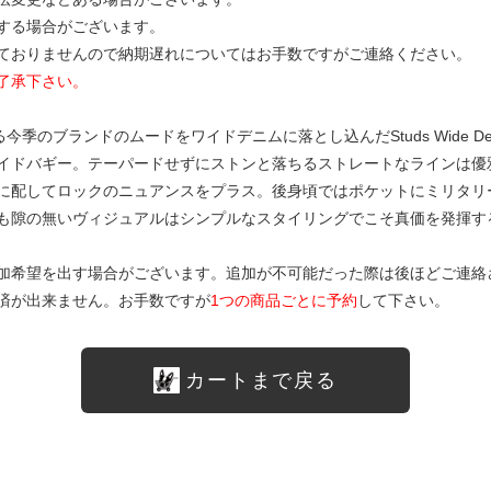
する場合がございます。
ておりませんので納期遅れについてはお手数ですがご連絡ください。
了承下さい。
今季のブランドのムードをワイドデニムに落とし込んだStuds Wide 
イドバギー。テーパードせずにストンと落ちるストレートなラインは優
に配してロックのニュアンスをプラス。後身頃ではポケットにミリタリ
も隙の無いヴィジュアルはシンプルなスタイリングでこそ真価を発揮す
加希望を出す場合がございます。追加が不可能だった際は後ほどご連絡
済が出来ません。お手数ですが
1つの商品ごとに予約
して下さい。
カートまで戻る