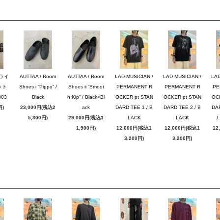
ブライ
AUTTAA / Room
AUTTAA / Room
LAD MUSICIAN /
LAD MUSICIAN /
LAD
ット
Shoes i “Pippo” /
Shoes ii “Smoot
PERMANENT R
PERMANENT R
PE
03
Black
h Kip” / Black×Bl
OCKER pt STAN
OCKER pt STAN
OC
円)
23,000円(税込2
ack
DARD TEE 1 / B
DARD TEE 2 / B
DAR
5,300円)
29,000円(税込3
LACK
LACK
1,900円)
12,000円(税込1
12,000円(税込1
12
3,200円)
3,200円)