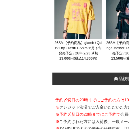
26SM【予約商品】glamb / Qui
26SM【予約商品
ck Dry Graffiti T-Shirt / 6月下旬
nge Mother T
発売予定 / 26年 2/23 〆切
売予定 / 2
13,000円(税込14,300円)
13,500円(
商品説
予約〆切日の20時までにご予約の方は1
※
クレジット決済でご入金いただいた方
※
予約〆切日の20時までにご予約で
会員
※
ご予約された方には入荷後、一度メー
※
SAMPLEですので若干の仕様変更、