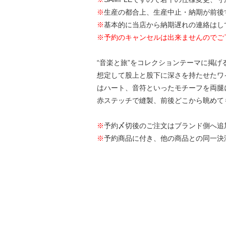
※
生産の都合上、生産中止・納期が前後
※
基本的に当店から納期遅れの連絡はし
※予約のキャンセルは出来ませんのでご
“音楽と旅”をコレクションテーマに掲げる
想定して股上と股下に深さを持たせたワ
はハート、音符といったモチーフを両腿
赤ステッチで縫製、前後どこから眺めて
※
予約〆切後のご注文はブランド側へ追
※
予約商品に付き、他の商品との同一決