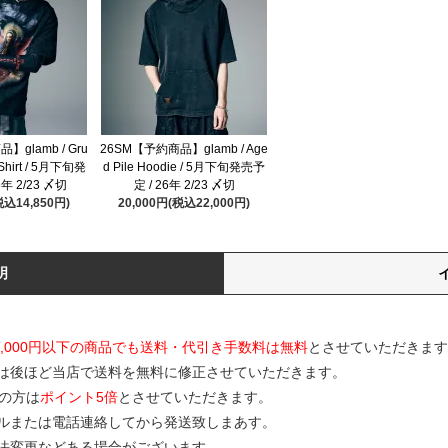
】glamb / Gru
26SM【予約商品】glamb / Age
-Shirt / 5月下旬発
d Pile Hoodie / 5月下旬発売予
6年 2/23 〆切
定 / 26年 2/23 〆切
税込14,850円)
20,000円(税込22,000円)
明
0,000円以下の商品でも送料・代引き手数料は無料
とさせていただきます
は後ほど当店で送料を無料に修正させていただきます。
の方は
ポイント5倍
とさせていただきます。
ルまたは電話連絡してから発送致しまあす。
寸法変更などある場合がございます。