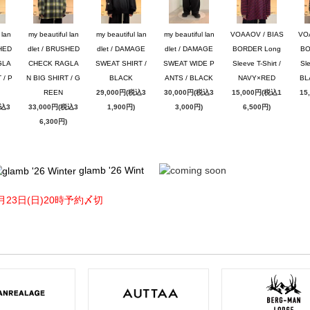
 lan
my beautiful lan
my beautiful lan
my beautiful lan
VOAAOV / BIAS
VO
SHED
dlet / BRUSHED
dlet / DAMAGE
dlet / DAMAGE
BORDER Long
BO
GLA
CHECK RAGLA
SWEAT SHIRT /
SWEAT WIDE P
Sleeve T-Shirt /
Sle
 / P
N BIG SHIRT / G
BLACK
ANTS / BLACK
NAVY×RED
BL
REEN
29,000円(税込3
30,000円(税込3
15,000円(税込1
15
税込3
33,000円(税込3
1,900円)
3,000円)
6,500円)
6,300円)
glamb '26 Wint
月23日(日)20時予約〆切