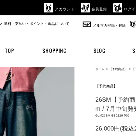
アカウント
会員登録
ログイ
送料・支払い・ポイント・返品について
メルマガ登録・解除
TOP
SHOPPING
BLOG
S
ホーム
>
【予約商品】
>
【
【予約商品】
26SM【予約商品】g
m / 7月中旬発売
GLM26SM-GB0226-P02
26,000円(税込2