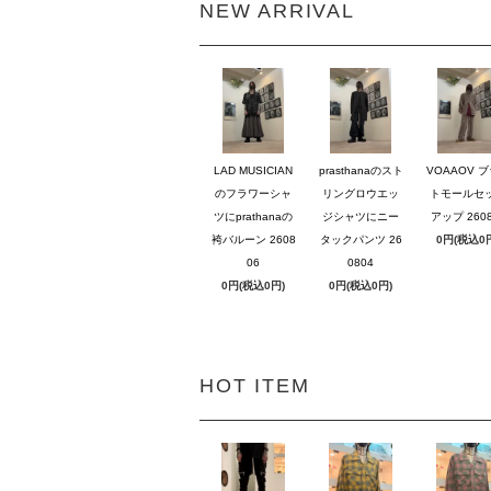
NEW ARRIVAL
LAD MUSICIAN
prasthanaのスト
VOAAOV 
のフラワーシャ
リングロウエッ
トモールセ
ツにprathanaの
ジシャツにニー
アップ 2608
袴バルーン 2608
タックパンツ 26
0円(税込0
06
0804
0円(税込0円)
0円(税込0円)
HOT ITEM