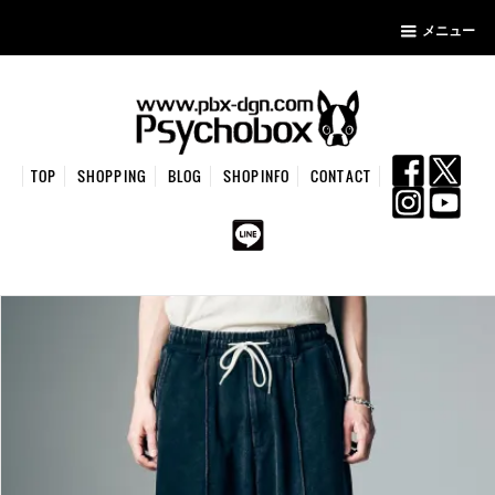
メニュー
TOP
SHOPPING
BLOG
SHOPINFO
CONTACT