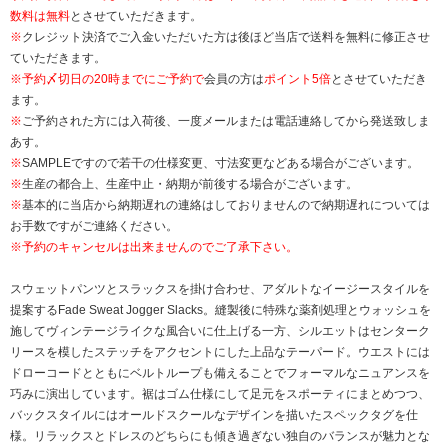
数料は無料
とさせていただきます。
※
クレジット決済でご入金いただいた方は後ほど当店で送料を無料に修正させ
ていただきます。
※
予約〆切日の20時までにご予約で
会員の方は
ポイント5倍
とさせていただき
ます。
※
ご予約された方には入荷後、一度メールまたは電話連絡してから発送致しま
あす。
※
SAMPLEですので若干の仕様変更、寸法変更などある場合がございます。
※
生産の都合上、生産中止・納期が前後する場合がございます。
※
基本的に当店から納期遅れの連絡はしておりませんので納期遅れについては
お手数ですがご連絡ください。
※予約のキャンセルは出来ませんのでご了承下さい。
スウェットパンツとスラックスを掛け合わせ、アダルトなイージースタイルを
提案するFade Sweat Jogger Slacks。縫製後に特殊な薬剤処理とウォッシュを
施してヴィンテージライクな風合いに仕上げる一方、シルエットはセンターク
リースを模したステッチをアクセントにした上品なテーパード。ウエストには
ドローコードとともにベルトループも備えることでフォーマルなニュアンスを
巧みに演出しています。裾はゴム仕様にして足元をスポーティにまとめつつ、
バックスタイルにはオールドスクールなデザインを描いたスペックタグを仕
様。リラックスとドレスのどちらにも傾き過ぎない独自のバランスが魅力とな