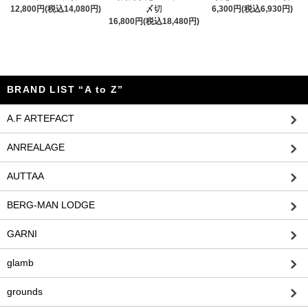
12,800円(税込14,080円)
〆切
6,300円(税込6,930円)
16,800円(税込18,480円)
BRAND LIST “A to Z”
A.F ARTEFACT
ANREALAGE
AUTTAA
BERG-MAN LODGE
GARNI
glamb
grounds