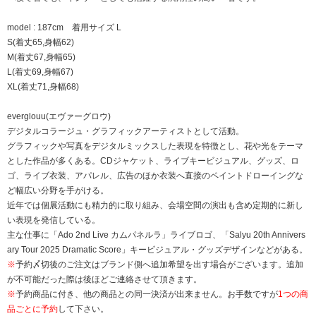
model : 187cm 着用サイズ L
S(着丈65,身幅62)
M(着丈67,身幅65)
L(着丈69,身幅67)
XL(着丈71,身幅68)
everglouu(エヴァーグロウ)
デジタルコラージュ・グラフィックアーティストとして活動。
グラフィックや写真をデジタルミックスした表現を特徴とし、花や光をテーマ
とした作品が多くある。CDジャケット、ライブキービジュアル、グッズ、ロ
ゴ、ライブ衣装、アパレル、広告のほか衣装へ直接のペイントドローイングな
ど幅広い分野を手がける。
近年では個展活動にも精力的に取り組み、会場空間の演出も含め定期的に新し
い表現を発信している。
主な仕事に「Ado 2nd Live カムパネルラ」ライブロゴ、「Salyu 20th Annivers
ary Tour 2025 Dramatic Score」キービジュアル・グッズデザインなどがある。
※
予約〆切後のご注文はブランド側へ追加希望を出す場合がございます。追加
が不可能だった際は後ほどご連絡させて頂きます。
※
予約商品に付き、他の商品との同一決済が出来ません。お手数ですが
1つの商
品ごとに予約
して下さい。