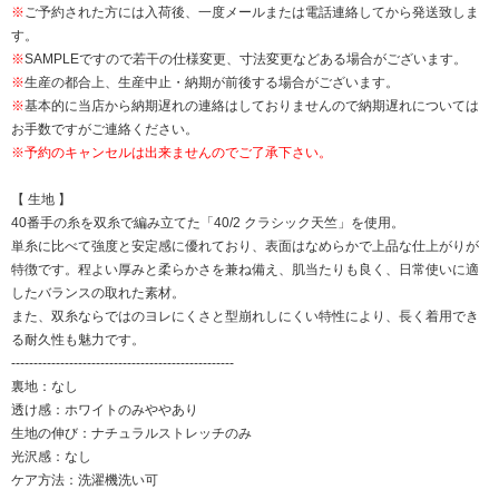
※
ご予約された方には入荷後、一度メールまたは電話連絡してから発送致しま
す。
※
SAMPLEですので若干の仕様変更、寸法変更などある場合がございます。
※
生産の都合上、生産中止・納期が前後する場合がございます。
※
基本的に当店から納期遅れの連絡はしておりませんので納期遅れについては
お手数ですがご連絡ください。
※予約のキャンセルは出来ませんのでご了承下さい。
【 生地 】
40番手の糸を双糸で編み立てた「40/2 クラシック天竺」を使用。
単糸に比べて強度と安定感に優れており、表面はなめらかで上品な仕上がりが
特徴です。程よい厚みと柔らかさを兼ね備え、肌当たりも良く、日常使いに適
したバランスの取れた素材。
また、双糸ならではのヨレにくさと型崩れしにくい特性により、長く着用でき
る耐久性も魅力です。
--------------------------------------------------
裏地：なし
透け感：ホワイトのみややあり
生地の伸び：ナチュラルストレッチのみ
光沢感：なし
ケア方法：洗濯機洗い可