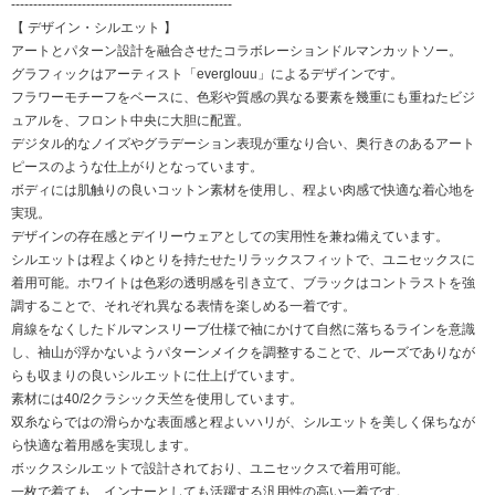
--------------------------------------------------
【 デザイン・シルエット 】
アートとパターン設計を融合させたコラボレーションドルマンカットソー。
グラフィックはアーティスト「everglouu」によるデザインです。
フラワーモチーフをベースに、色彩や質感の異なる要素を幾重にも重ねたビジ
ュアルを、フロント中央に大胆に配置。
デジタル的なノイズやグラデーション表現が重なり合い、奥行きのあるアート
ピースのような仕上がりとなっています。
ボディには肌触りの良いコットン素材を使用し、程よい肉感で快適な着心地を
実現。
デザインの存在感とデイリーウェアとしての実用性を兼ね備えています。
シルエットは程よくゆとりを持たせたリラックスフィットで、ユニセックスに
着用可能。ホワイトは色彩の透明感を引き立て、ブラックはコントラストを強
調することで、それぞれ異なる表情を楽しめる一着です。
肩線をなくしたドルマンスリーブ仕様で袖にかけて自然に落ちるラインを意識
し、袖山が浮かないようパターンメイクを調整することで、ルーズでありなが
らも収まりの良いシルエットに仕上げています。
素材には40/2クラシック天竺を使用しています。
双糸ならではの滑らかな表面感と程よいハリが、シルエットを美しく保ちなが
ら快適な着用感を実現します。
ボックスシルエットで設計されており、ユニセックスで着用可能。
一枚で着ても、インナーとしても活躍する汎用性の高い一着です。