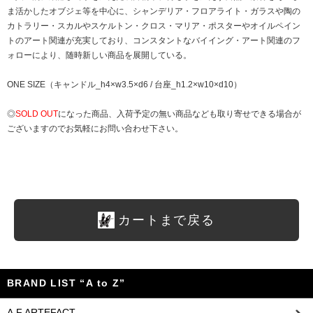
ま活かしたオブジェ等を中心に、シャンデリア・フロアライト・ガラスや陶の
カトラリー・スカルやスケルトン・クロス・マリア・ポスターやオイルペイン
トのアート関連が充実しており、コンスタントなバイイング・アート関連のフ
ォローにより、随時新しい商品を展開している。
ONE SIZE（キャンドル_h4×w3.5×d6 / 台座_h1.2×w10×d10）
◎
SOLD OUT
になった商品、入荷予定の無い商品なども取り寄せできる場合が
ございますのでお気軽にお問い合わせ下さい。
カートまで戻る
BRAND LIST “A to Z”
A.F ARTEFACT