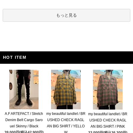
もっと見る
HOT ITEM
A.F ARTEFACT / Stretch
my beautiful landlet / BR
my beautiful landlet / BR
Denim Belt Cargo Saro
USHED CHECK RAGL
USHED CHECK RAGL
uel Skinny / Black
AN BIG SHIRT / YELLO
AN BIG SHIRT / PINK
39,000円(税込42,900円)
W
33,000円(税込36,300円)