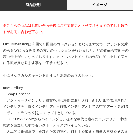
商品説明
イメージ
※こちらの商品はお問い合わせ後にご注文確定とさせて頂きますのでお手数で
すがお問い合わせ下さい。
Fifth Dimensionは今回で５回目のコレクションとなりますので、ブランドの縁
のある“5”にちなみ５名の方とのセッションを行いました。どの作品も芸術性の
高い仕上がりになっております。また、ハンドメイドの作品に関しまして個々
に作風が異なります事をご了承ください。
小ぶりなスカルのキャンドル４つと木製の台座のセット。
new territory
・Shop Concept・
アンティークインテリア雑貨を現代空間に取り入れ、新しい形で表現された
インテリアを、置くインテリアから飾るインテリアとしての空間アート提案[ヌ
－ヴォ－クラシック]をコンセプトとしている。
EU・USA・ASIAからバイイングし、様々な年代と素材のインテリア・小物
雑貨を厳選した眼でセレクト・ディスプレイしている。
人工的に細部まで手を加えた装飾物や、何も手を加えず自然の素材をそのま