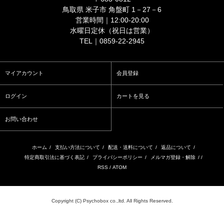
鳥取県 米子市 角盤町 1－27－6
営業時間｜12:00-20:00
水曜日定休（祝日は営業）
TEL｜0859-22-2945
マイアカウント
会員登録
ログイン
カートを見る
お問い合わせ
ホーム
/
支払い方法について
/
配送・送料について
/
返品について
/
特定商取引法に基づく表記
/
プライバシーポリシー
/
メルマガ登録・解除
/ /
RSS
/
ATOM
Copyright (C) Psychobox co.,ltd. All Rights Reserved.