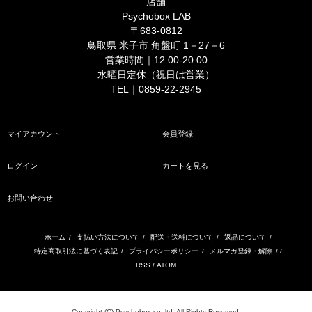
店舗
Psychobox LAB
〒683-0812
鳥取県 米子市 角盤町 1－27－6
営業時間｜12:00-20:00
水曜日定休（祝日は営業）
TEL｜0859-22-2945
マイアカウント
会員登録
ログイン
カートを見る
お問い合わせ
ホーム
/
支払い方法について
/
配送・送料について
/
返品について
/
特定商取引法に基づく表記
/
プライバシーポリシー
/
メルマガ登録・解除
/ /
RSS
/
ATOM
Copyright (C) Psychobox co.,ltd. All Rights Reserved.