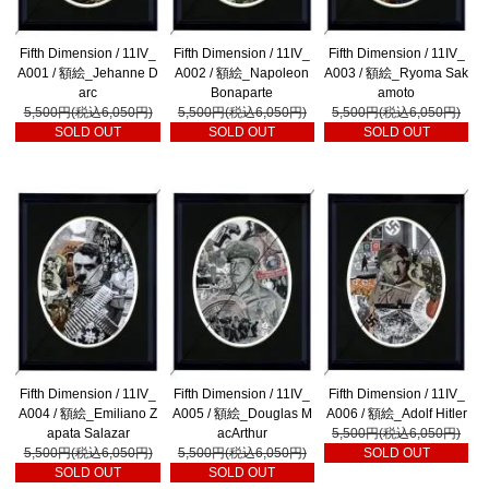
Fifth Dimension / 11IV_
Fifth Dimension / 11IV_
Fifth Dimension / 11IV_
A001 / 額絵_Jehanne D
A002 / 額絵_Napoleon
A003 / 額絵_Ryoma Sak
arc
Bonaparte
amoto
5,500円(税込6,050円)
5,500円(税込6,050円)
5,500円(税込6,050円)
SOLD OUT
SOLD OUT
SOLD OUT
Fifth Dimension / 11IV_
Fifth Dimension / 11IV_
Fifth Dimension / 11IV_
A004 / 額絵_Emiliano Z
A005 / 額絵_Douglas M
A006 / 額絵_Adolf Hitler
apata Salazar
acArthur
5,500円(税込6,050円)
5,500円(税込6,050円)
5,500円(税込6,050円)
SOLD OUT
SOLD OUT
SOLD OUT