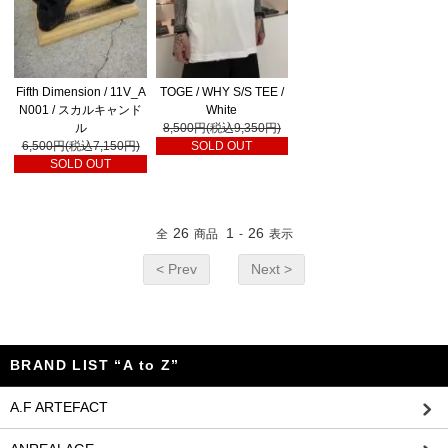
Fifth Dimension / 11V_A
TOGE / WHY S/S TEE /
N001 / スカルキャンド
White
ル
8,500円(税込9,350円)
6,500円(税込7,150円)
SOLD OUT
SOLD OUT
26
1
26
全
商品
-
表示
< Prev
Next >
BRAND LIST “A to Z”
A.F ARTEFACT