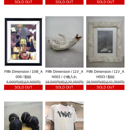
SOLD OUT
SOLD OUT
SOLD OUT
Fifth Dimension / 10III_A
Fifth Dimension / 11V_A
Fifth Dimension / 11V_A
008 / 額絵
H002 / 小物入れ
H003 / 額絵
5,000円(税込5,500円)
18,500円(税込20,350円)
28,500円(税込31,350円)
SOLD OUT
SOLD OUT
SOLD OUT