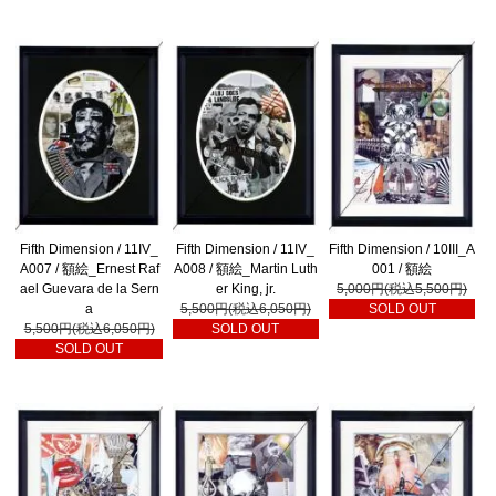
Fifth Dimension / 11IV_
Fifth Dimension / 11IV_
Fifth Dimension / 10III_A
A007 / 額絵_Ernest Raf
A008 / 額絵_Martin Luth
001 / 額絵
ael Guevara de la Sern
er King, jr.
5,000円(税込5,500円)
a
5,500円(税込6,050円)
SOLD OUT
5,500円(税込6,050円)
SOLD OUT
SOLD OUT