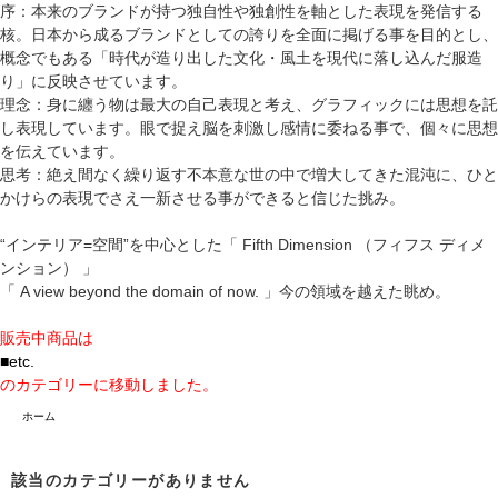
序：本来のブランドが持つ独自性や独創性を軸とした表現を発信する
核。日本から成るブランドとしての誇りを全面に掲げる事を目的とし、
概念でもある「時代が造り出した文化・風土を現代に落し込んだ服造
り」に反映させています。
理念：身に纏う物は最大の自己表現と考え、グラフィックには思想を託
し表現しています。眼で捉え脳を刺激し感情に委ねる事で、個々に思想
を伝えています。
思考：絶え間なく繰り返す不本意な世の中で増大してきた混沌に、ひと
かけらの表現でさえ一新させる事ができると信じた挑み。
“インテリア=空間”を中心とした「 Fifth Dimension （フィフス ディメ
ンション） 」
「 A view beyond the domain of now. 」今の領域を越えた眺め。
販売中商品は
■etc.
のカテゴリーに移動しました。
ホーム
該当のカテゴリーがありません