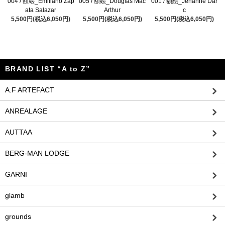
004 / 額絵_Emiliano Zap
005 / 額絵_Douglas Mac
001 / 額絵_Jehanne Dar
ata Salazar
Arthur
c
5,500円(税込6,050円)
5,500円(税込6,050円)
5,500円(税込6,050円)
BRAND LIST “A to Z”
A.F ARTEFACT
ANREALAGE
AUTTAA
BERG-MAN LODGE
GARNI
glamb
grounds