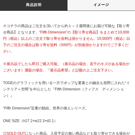
商品説明
イメージ
※
コチラの商品はご注文を頂いてから約１～２週間後にお届け可能な【取り寄
せ商品】となります。
“Fifth Dimension”の【取り寄せ商品】をまとめて10,000
円（税込）以上のご注文で取り寄せ送料は掛かりません。10,000円（税込）以
下のご注文の場合は取り寄せ送料（500円）が別途掛かりますのでご了承くだ
さい。
※展示品でしたら即日ご購入可能。（展示品の場合、若干のキズがある場合が
ございます）通販の場合、『展示品希望』と記載の上ご注文下さい。
TOGEのグラフィックを用いる一方でポップな要素との融合も視野に入れた“イ
ンテリア＝空間”を中心とした『Fifth Dimension（フィフス ディメンショ
ン）』
“Fifth Dimension”定番の額絵。世界の偉人シリーズ。
ONE SIZE（h27.2×w22.3×d2.1）
◎
SOLD OUT
になった商品、入荷予定の無い商品なども取り寄せできる場合が