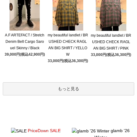
A.F ARTEFACT / Stretch
my beautiful landlet / BR
my beautiful landlet / BR
Denim Belt Cargo Saro
USHED CHECK RAGL
USHED CHECK RAGL
uel Skinny / Black
AN BIG SHIRT / YELLO
AN BIG SHIRT / PINK
39,000円(税込42,900円)
W
33,000円(税込36,300円)
33,000円(税込36,300円)
もっと見る
PriceDown SALE
glamb '26